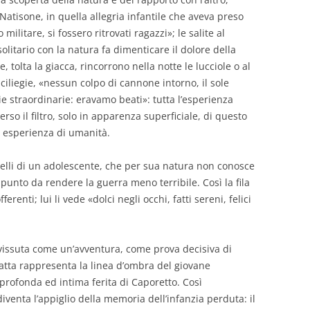
 Natisone, in quella allegria infantile che aveva preso
 militare, si fossero ritrovati ragazzi»; le salite al
olitario con la natura fa dimenticare il dolore della
, tolta la giacca, rincorrono nella notte le lucciole o al
ciliegie, «nessun colpo di cannone intorno, il sole
gie straordinarie: eravamo beati»: tutta l’esperienza
verso il filtro, solo in apparenza superficiale, di questo
e esperienza di umanità.
elli di un adolescente, che per sua natura non conosce
punto da rendere la guerra meno terribile. Così la fila
erenti; lui li vede «dolci negli occhi, fatti sereni, felici
 vissuta come un’avventura, come prova decisiva di
atta rappresenta la linea d’ombra del giovane
 profonda ed intima ferita di Caporetto. Così
diventa l’appiglio della memoria dell’infanzia perduta: il