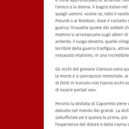
l’amico o la donna. Il bagno estivo nel
quegli uomini, «come se, tolto il vestito
Polunik o al Rombon, dove il contatto s
guerra; l’inaudita quiete dei soldati che
mattino si arrampicano sugli alberi di 
ardente, il luogo deserto, quelle cilie
terribile della guerra trasfigura, attra
inesausto vitalismo, in una incredibil
Gli occhi del giovane Comisso sono qu
la morte e si percepisce immortale, al 
di feriti in transito non hanno occhi soff
di essere portati via».
Persino la disfatta di Caporetto viene
debutto nel mondo dei grandi. La disf
sottufficiale ed è questa la prima, più
l’esperienza del dolore e della rovina 