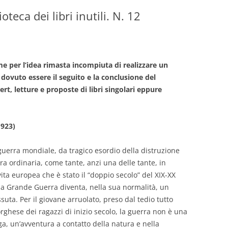
ioteca dei libri inutili. N. 12
GIOVANNI NUSCIS
GUIDO MICHELONE
KIKA BOHR
e per l’idea rimasta incompiuta di realizzare un
 dovuto essere il seguito e la conclusione del
MARINO MAGLIANI
, letture e proposte di libri singolari eppure
MATTEO TELARA
1923)
MONICA MAZZITELLI
PASQUALE VITAGLIANO
guerra mondiale, da tragico esordio della distruzione
ra ordinaria, come tante, anzi una delle tante, in
RICCARDO FERRAZZI
vita europea che è stato il “doppio secolo” del XIX-XX
, la Grande Guerra diventa, nella sua normalità, un
ROBERTO PLEVANO
ssuta. Per il giovane arruolato, preso dal tedio tutto
STEFANIE GOLISCH
ghese dei ragazzi di inizio secolo, la guerra non è una
a, un’avventura a contatto della natura e nella