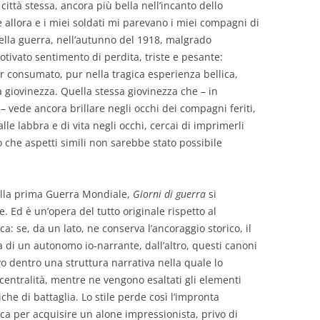
città stessa, ancora più bella nell’incanto dello
allora e i miei soldati mi parevano i miei compagni di
 della guerra, nell’autunno del 1918, malgrado
mmotivato sentimento di perdita, triste e pesante:
r consumato, pur nella tragica esperienza bellica,
ia giovinezza. Quella stessa giovinezza che – in
– vede ancora brillare negli occhi dei compagni feriti,
alle labbra e di vita negli occhi, cercai di imprimerli
 che aspetti simili non sarebbe stato possibile
ulla prima Guerra Mondiale,
Giorni di guerra
si
e. Ed è un’opera del tutto originale rispetto al
a: se, da un lato, ne conserva l’ancoraggio storico, il
a di un autonomo io-narrante, dall’altro, questi canoni
 dentro una struttura narrativa nella quale lo
 centralità, mentre ne vengono esaltati gli elementi
niche di battaglia. Lo stile perde così l’impronta
ica per acquisire un alone impressionista, privo di