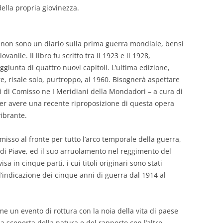
ella propria giovinezza.
non sono un diario sulla prima guerra mondiale, bensì
anile. Il libro fu scritto tra il 1923 e il 1928,
ggiunta di quattro nuovi capitoli. L’ultima edizione,
re, risale solo, purtroppo, al 1960. Bisognerà aspettare
i di Comisso ne I Meridiani della Mondadori – a cura di
er avere una recente riproposizione di questa opera
ibrante.
misso al fronte per tutto l’arco temporale della guerra,
 di Piave, ed il suo arruolamento nel reggimento del
sa in cinque parti, i cui titoli originari sono stati
n l’indicazione dei cinque anni di guerra dal 1914 al
me un evento di rottura con la noia della vita di paese
 scoperta della natura e del rapporto con l’altro,