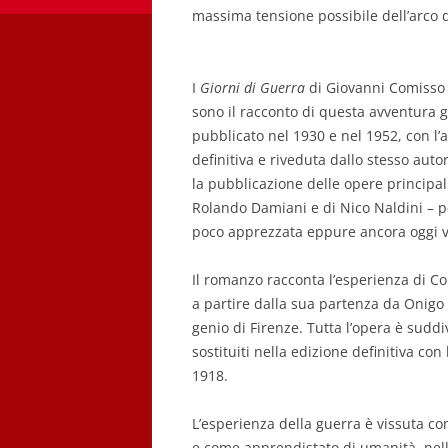
massima tensione possibile dell’arco d
I
Giorni di Guerra
di Giovanni Comisso 
sono il racconto di questa avventura giov
pubblicato nel 1930 e nel 1952, con l’a
definitiva e riveduta dallo stesso auto
la pubblicazione delle opere principal
Rolando Damiani e di Nico Naldini – p
poco apprezzata eppure ancora oggi v
Il romanzo racconta l’esperienza di Co
a partire dalla sua partenza da Onigo
genio di Firenze. Tutta l’opera è suddivi
sostituiti nella edizione definitiva co
1918.
L’esperienza della guerra è vissuta co
e come apprendistato di umanità, nella