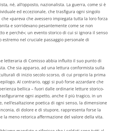
rista, né, all’opposto, nazionalista. La guerra, come si è
dividuale ed eccezionale, che trasfigura ogni singolo
ti che «pareva che avessero impiegata tutta la loro forza
ccanita e sorridevano pesantemente come se non
to e perché»; un evento storico di cui si ignora il senso
io estremo nel cruciale passaggio personale di
 letteraria di Comisso abbia influito il suo punto di
lista. Che sia apparso, ad una lettura conformista sulla
ulturali di inizio secolo scorso, di cui proprio la prima
pilogo. Al contrario, oggi si può forse azzardare che
perienza bellica – fuori dalle ordinarie letture storico-
rasfigurarne ogni aspetto, anche il più tragico, in un
, nell’esaltazione poetica di ogni senso, la dimensione
nconia, di dolore e di stupore, rappresenta forse la
 la meno retorica affermazione del valore della vita.
e abbiamo mandato e riferisce che i soldati sono tutti al