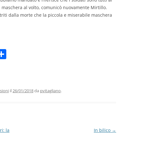
 la maschera al volto, comunicò nuovamente Mirtillo.
triti dalla morte che la piccola e miserabile maschera
C
m
o
i
n
di
vi
sioni
il
26/01/2018
da
pvitagliano
.
di
i: la
In bilico
→