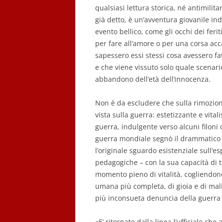
qualsiasi lettura storica, né antimilita
già detto, è un’avventura giovanile in
evento bellico, come gli occhi dei feri
per fare all’amore o per una corsa a
sapessero essi stessi cosa avessero fat
e che viene vissuto solo quale scenar
abbandono dell’età dell’innocenza.
Non è da escludere che sulla rimozione
vista sulla guerra: estetizzante e vita
guerra, indulgente verso alcuni filoni c
guerra mondiale segnò il drammatico e
l’originale sguardo esistenziale sull’es
pedagogiche – con la sua capacità di t
momento pieno di vitalità, cogliendone
umana più completa, di gioia e di mali
più inconsueta denuncia della guerra e
«E’ ritornato dalla linea l’ufficiale ch