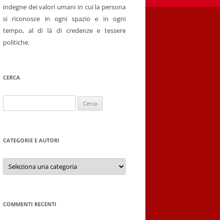
indegne dei valori umani in cui la persona
si riconosce in ogni spazio e in ogni
tempo, al di là di credenze e tessere
politiche.
CERCA
Ricerca
per:
CATEGORIE E AUTORI
Categorie
e
autori
COMMENTI RECENTI