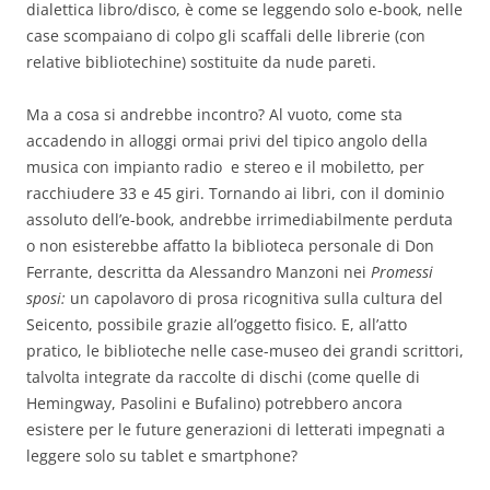
dialettica libro/disco, è come se leggendo solo e-book, nelle
case scompaiano di colpo gli scaffali delle librerie (con
relative bibliotechine) sostituite da nude pareti.
Ma a cosa si andrebbe incontro? Al vuoto, come sta
accadendo in alloggi ormai privi del tipico angolo della
musica con impianto radio e stereo e il mobiletto, per
racchiudere 33 e 45 giri. Tornando ai libri, con il dominio
assoluto dell’e-book, andrebbe irrimediabilmente perduta
o non esisterebbe affatto la biblioteca personale di Don
Ferrante, descritta da Alessandro Manzoni nei
Promessi
sposi:
un capolavoro di prosa ricognitiva sulla cultura del
Seicento, possibile grazie all’oggetto fisico. E, all’atto
pratico, le biblioteche nelle case-museo dei grandi scrittori,
talvolta integrate da raccolte di dischi (come quelle di
Hemingway, Pasolini e Bufalino) potrebbero ancora
esistere per le future generazioni di letterati impegnati a
leggere solo su tablet e smartphone?