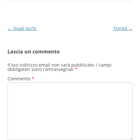
Navigazione
←
Quali occhi
Trinità
→
articolo
Lascia un commento
Il tuo indirizzo email non sarà pubblicato.
I campi
obbligatori sono contrassegnati
*
Commento
*