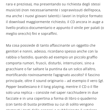
rara e preziosa), ma presentando su richiesta degli stessi
musicisti (non necessariamente i sopravvissuti dell’epoca,
ma anche i nuovi giovani talenti) i lavori in triplice formato:
il download maggiormente richiesto, il CD ancora in auge a
livello pratico-documentario e appunto il vinile per palati (o
meglio orecchi) fini e sopraffini.
Ma cosa possiede di tanto affascinante un oggetto che
genitori e nonni, adesso, ricordano spesso anche con la
rabbia o fastidio, quando ad esempio un piccolo graffio
comporta rumori, fruscii, disturbi, interruzioni, sino a
gracchiare o far saltare la puntina da un solco all’altro,
mortificando rovinosamente l’agognato ascolto? Il fascino
principale, oltre il sound originario – ad esempio il vero
Sgt.
Pepper
beatlesiano è il long playing, mentre il CD o il file
solo una replica – consiste nel saper racchiudere in due
facciate e in una copertina a forma di libro o quaderno
(con tanto di busta protettiva su cui di solito vengono