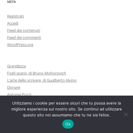
META
Registrati
Accedi
Feed dei contenuti
Feed dei commenti
WordPress.org
Grandezza
Fogli sparsi, di Bruno Mohorovich
L’arte dello scrivere, di Gualberto Alvino
Donare
Antonia Pozzi
Utilizziamo i cookie per essere sicuri che tu possa avere la
migliore esperienza sul nostro sito. Se continui ad utilizzare
questo sito noi assumiamo che tu ne sia felice.
Ok
Proudly powered by WordPress