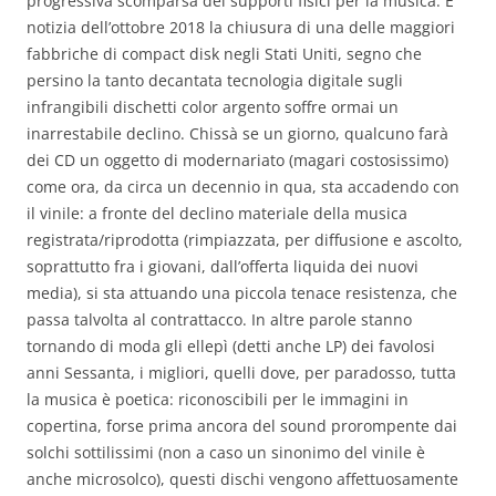
progressiva scomparsa dei supporti fisici per la musica. È
notizia dell’ottobre 2018 la chiusura di una delle maggiori
fabbriche di compact disk negli Stati Uniti, segno che
persino la tanto decantata tecnologia digitale sugli
infrangibili dischetti color argento soffre ormai un
inarrestabile declino. Chissà se un giorno, qualcuno farà
dei CD un oggetto di modernariato (magari costosissimo)
come ora, da circa un decennio in qua, sta accadendo con
il vinile: a fronte del declino materiale della musica
registrata/riprodotta (rimpiazzata, per diffusione e ascolto,
soprattutto fra i giovani, dall’offerta liquida dei nuovi
media), si sta attuando una piccola tenace resistenza, che
passa talvolta al contrattacco. In altre parole stanno
tornando di moda gli ellepì (detti anche LP) dei favolosi
anni Sessanta, i migliori, quelli dove, per paradosso, tutta
la musica è poetica: riconoscibili per le immagini in
copertina, forse prima ancora del sound prorompente dai
solchi sottilissimi (non a caso un sinonimo del vinile è
anche microsolco), questi dischi vengono affettuosamente