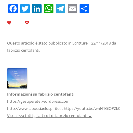
F
T
Li
W
T
E
C
a
w
n
h
el
m
o
c
itt
k
at
e
ai
n
e
er
e
s
gr
l
di
b
dI
A
a
vi
Questo articolo è stato pubblicato in
Scritture
il
22/11/2018
da
fabrizio centofanti
.
o
n
p
m
di
o
p
k
Informazioni su fabrizio centofanti
https://gesuperatei.wordpress.com
http://www.lapoesiaelospirito.it https://youtu.be/wnH1GlOPZk0
Visualizza tutti gli articoli di fabrizio centofanti
→