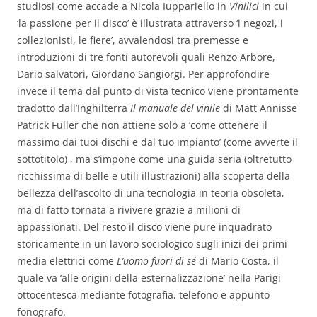
studiosi come accade a Nicola Iuppariello in
Vinilici
in cui
‘la passione per il disco’ è illustrata attraverso ‘i negozi, i
collezionisti, le fiere’, avvalendosi tra premesse e
introduzioni di tre fonti autorevoli quali Renzo Arbore,
Dario salvatori, Giordano Sangiorgi. Per approfondire
invece il tema dal punto di vista tecnico viene prontamente
tradotto dall’Inghilterra
Il manuale del vinile
di Matt Annisse
Patrick Fuller che non attiene solo a ‘come ottenere il
massimo dai tuoi dischi e dal tuo impianto’ (come avverte il
sottotitolo) , ma s’impone come una guida seria (oltretutto
ricchissima di belle e utili illustrazioni) alla scoperta della
bellezza dell’ascolto di una tecnologia in teoria obsoleta,
ma di fatto tornata a rivivere grazie a milioni di
appassionati. Del resto il disco viene pure inquadrato
storicamente in un lavoro sociologico sugli inizi dei primi
media elettrici come
L’uomo fuori di sé
di Mario Costa, il
quale va ‘alle origini della esternalizzazione’ nella Parigi
ottocentesca mediante fotografia, telefono e appunto
fonografo.