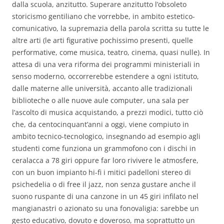
dalla scuola, anzitutto. Superare anzitutto l’obsoleto
storicismo gentiliano che vorrebbe, in ambito estetico-
comunicativo, la supremazia della parola scritta su tutte le
altre arti (le arti figurative pochissimo presenti, quelle
performative, come musica, teatro, cinema, quasi nulle). In
attesa di una vera riforma dei programmi ministeriali in
senso moderno, occorrerebbe estendere a ogni istituto,
dalle materne alle università, accanto alle tradizionali
biblioteche o alle nuove aule computer, una sala per
l’ascolto di musica acquistando, a prezzi modici, tutto ciò
che, da centocinquant’anni a oggi, viene compiuto in
ambito tecnico-tecnologico, insegnando ad esempio agli
studenti come funziona un grammofono con i dischi in
ceralacca a 78 giri oppure far loro rivivere le atmosfere,
con un buon impianto hi-fi i mitici padelloni stereo di
psichedelia o di free il jazz, non senza gustare anche il
suono ruspante di una canzone in un 45 giri infilato nel
mangianastri o azionato su una fonovaligia: sarebbe un
gesto educativo, dovuto e doveroso, ma soprattutto un