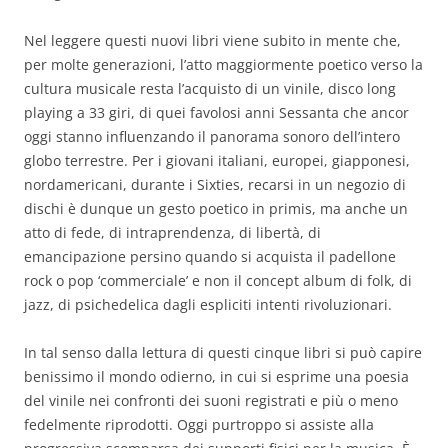
Nel leggere questi nuovi libri viene subito in mente che,
per molte generazioni, l’atto maggiormente poetico verso la
cultura musicale resta l’acquisto di un vinile, disco long
playing a 33 giri, di quei favolosi anni Sessanta che ancor
oggi stanno influenzando il panorama sonoro dell’intero
globo terrestre. Per i giovani italiani, europei, giapponesi,
nordamericani, durante i Sixties, recarsi in un negozio di
dischi è dunque un gesto poetico in primis, ma anche un
atto di fede, di intraprendenza, di libertà, di
emancipazione persino quando si acquista il padellone
rock o pop ‘commerciale’ e non il concept album di folk, di
jazz, di psichedelica dagli espliciti intenti rivoluzionari.
In tal senso dalla lettura di questi cinque libri si può capire
benissimo il mondo odierno, in cui si esprime una poesia
del vinile nei confronti dei suoni registrati e più o meno
fedelmente riprodotti. Oggi purtroppo si assiste alla