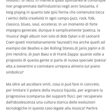
filosofici: di fatto, in maniera quasi spontanea (e comunque
non programmata dall’industria) negli anni Sessanta, il
long playng in quanto tale (più forma che contenuto) tocca
i vertici della creatività in ogni campo (jazz, rock, folk,
classico, blues, soul, eccetera). In un momento di forte
impegno generale, dunque è semplicemente ‘poetica, la
‘musica’ degli album non solo di Bob Dylan o di Leonard
Coen (poeti montalianamente ‘laureati’) ma anche quelli ad
esempio dei Beatles e dei Rolling Stones,di Janis Joplin e di
Jimi Hendrix, di Joan Baez e di Frank Zappa: quante volte a
proposito di questa gente si parla di nuova speciale ‘poesia’
atta a sovvertire o connotare un’epoca almeno sul piano
simbolico?
Ma oltre ad ascoltare vinili, cosa si può fare in concreto,
per limitare il potere della musica liquida, per arginare la
progressiva scomparsa dei supporti fisici, per recuperare
dall’obsolescenza una cultura storica delle evoluzioni
tecnologiche in questo caso legate alla musica? Partire