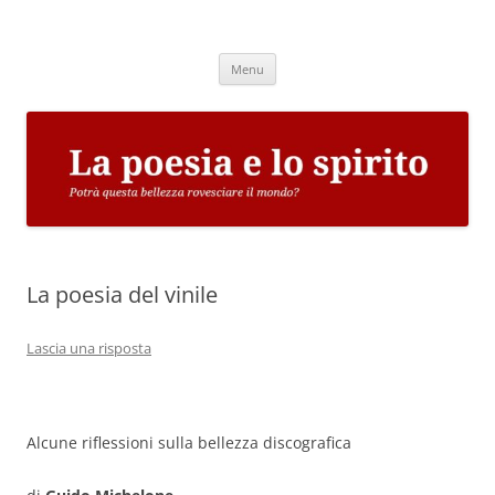
Vai
al
La poesia e lo spirito
contenuto
Potrà questa bellezza rovesciare il mondo?
Menu
La poesia del vinile
Lascia una risposta
Alcune riflessioni sulla bellezza discografica