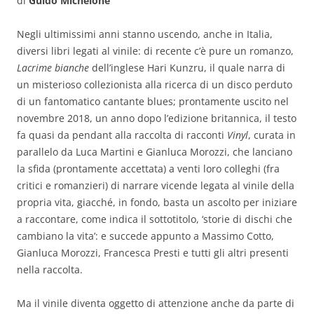
di
Guido Michelone
Negli ultimissimi anni stanno uscendo, anche in Italia,
diversi libri legati al vinile: di recente c’è pure un romanzo,
Lacrime bianche
dell’inglese Hari Kunzru, il quale narra di
un misterioso collezionista alla ricerca di un disco perduto
di un fantomatico cantante blues; prontamente uscito nel
novembre 2018, un anno dopo l’edizione britannica, il testo
fa quasi da pendant alla raccolta di racconti
Vinyl
, curata in
parallelo da Luca Martini e Gianluca Morozzi, che lanciano
la sfida (prontamente accettata) a venti loro colleghi (fra
critici e romanzieri) di narrare vicende legata al vinile della
propria vita, giacché, in fondo, basta un ascolto per iniziare
a raccontare, come indica il sottotitolo, ‘storie di dischi che
cambiano la vita’: e succede appunto a Massimo Cotto,
Gianluca Morozzi, Francesca Presti e tutti gli altri presenti
nella raccolta.
Ma il vinile diventa oggetto di attenzione anche da parte di