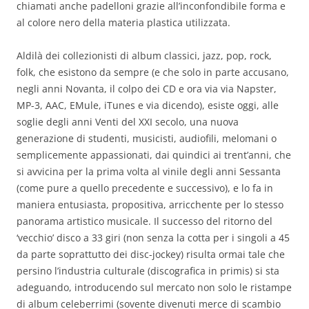
chiamati anche padelloni grazie all’inconfondibile forma e
al colore nero della materia plastica utilizzata.
Aldilà dei collezionisti di album classici, jazz, pop, rock,
folk, che esistono da sempre (e che solo in parte accusano,
negli anni Novanta, il colpo dei CD e ora via via Napster,
MP-3, AAC, EMule, iTunes e via dicendo), esiste oggi, alle
soglie degli anni Venti del XXI secolo, una nuova
generazione di studenti, musicisti, audiofili, melomani o
semplicemente appassionati, dai quindici ai trent’anni, che
si avvicina per la prima volta al vinile degli anni Sessanta
(come pure a quello precedente e successivo), e lo fa in
maniera entusiasta, propositiva, arricchente per lo stesso
panorama artistico musicale. Il successo del ritorno del
‘vecchio’ disco a 33 giri (non senza la cotta per i singoli a 45
da parte soprattutto dei disc-jockey) risulta ormai tale che
persino l’industria culturale (discografica in primis) si sta
adeguando, introducendo sul mercato non solo le ristampe
di album celeberrimi (sovente divenuti merce di scambio