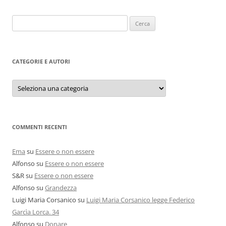
Ricerca
per:
CATEGORIE E AUTORI
Categorie
e
autori
COMMENTI RECENTI
Ema
su
Essere o non essere
Alfonso
su
Essere o non essere
S&R
su
Essere o non essere
Alfonso
su
Grandezza
Luigi Maria Corsanico
su
Luigi Maria Corsanico legge Federico
Garcìa Lorca. 34
Alfonso
su
Donare