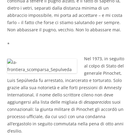
continua a tenere il pugno alzato, e il fatto di saperlo là,
dietro i vetri, separati dalla distanza minima di un
abbraccio impossibile, mi porta ad accettare – e mi costa
farlo – il fatto che forse ci stiamo salutando per sempre.
Non abbassare il pugno, vecchio. Non lo abbassare mai.
*
Nel 1973, in seguito
al colpo di Stato del
generale Pinochet,
Luis Sepúlveda fu arrestato, incarcerato e torturato. Solo
grazie alla sua notorietà e alle forti pressioni di Amnesty
International, il nome dello scrittore cileno non deve
aggiungersi alla lista delle migliaia di
desaparecidos
suoi
connazionali: la giunta militare di Pinochet gli accordò un
processo ufficiale, da cui uscì con una condanna
all’ergastolo in seguito commutata nella pena di otto anni
d’esilio.