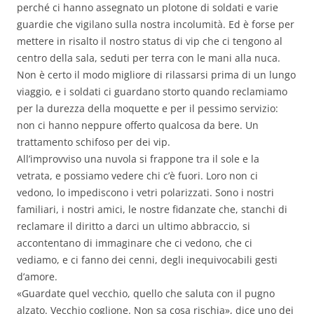
perché ci hanno assegnato un plotone di soldati e varie
guardie che vigilano sulla nostra incolumità. Ed è forse per
mettere in risalto il nostro status di vip che ci tengono al
centro della sala, seduti per terra con le mani alla nuca.
Non è certo il modo migliore di rilassarsi prima di un lungo
viaggio, e i soldati ci guardano storto quando reclamiamo
per la durezza della moquette e per il pessimo servizio:
non ci hanno neppure offerto qualcosa da bere. Un
trattamento schifoso per dei vip.
All’improvviso una nuvola si frappone tra il sole e la
vetrata, e possiamo vedere chi c’è fuori. Loro non ci
vedono, lo impediscono i vetri polarizzati. Sono i nostri
familiari, i nostri amici, le nostre fidanzate che, stanchi di
reclamare il diritto a darci un ultimo abbraccio, si
accontentano di immaginare che ci vedono, che ci
vediamo, e ci fanno dei cenni, degli inequivocabili gesti
d’amore.
«Guardate quel vecchio, quello che saluta con il pugno
alzato. Vecchio coglione. Non sa cosa rischia», dice uno dei