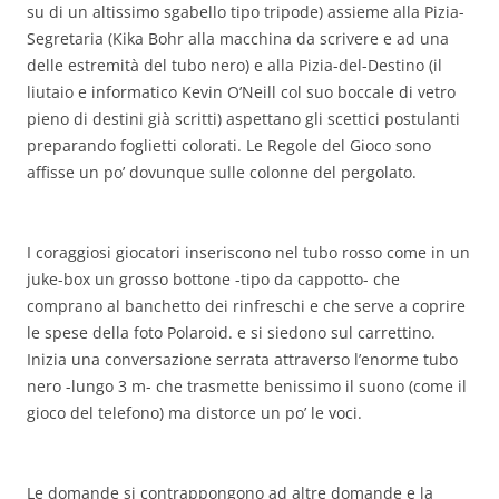
su di un altissimo sgabello tipo tripode) assieme alla Pizia-
Segretaria (Kika Bohr alla macchina da scrivere e ad una
delle estremità del tubo nero) e alla Pizia-del-Destino (il
liutaio e informatico Kevin O’Neill col suo boccale di vetro
pieno di destini già scritti) aspettano gli scettici postulanti
preparando foglietti colorati. Le Regole del Gioco sono
affisse un po’ dovunque sulle colonne del pergolato.
I coraggiosi giocatori inseriscono nel tubo rosso come in un
juke-box un grosso bottone -tipo da cappotto- che
comprano al banchetto dei rinfreschi e che serve a coprire
le spese della foto Polaroid. e si siedono sul carrettino.
Inizia una conversazione serrata attraverso l’enorme tubo
nero -lungo 3 m- che trasmette benissimo il suono (come il
gioco del telefono) ma distorce un po’ le voci.
Le domande si contrappongono ad altre domande e la