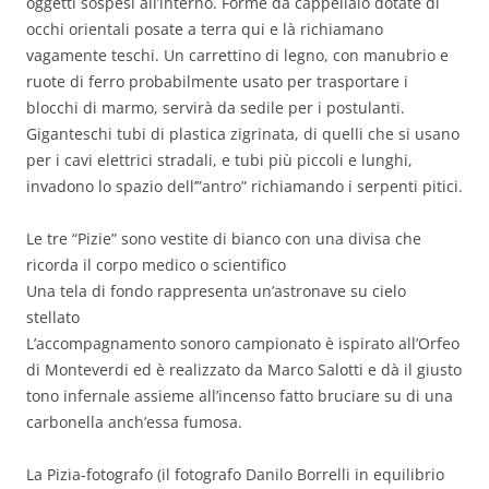
oggetti sospesi all’interno. Forme da cappellaio dotate di
occhi orientali posate a terra qui e là richiamano
vagamente teschi. Un carrettino di legno, con manubrio e
ruote di ferro probabilmente usato per trasportare i
blocchi di marmo, servirà da sedile per i postulanti.
Giganteschi tubi di plastica zigrinata, di quelli che si usano
per i cavi elettrici stradali, e tubi più piccoli e lunghi,
invadono lo spazio dell’”antro” richiamando i serpenti pitici.
Le tre “Pizie” sono vestite di bianco con una divisa che
ricorda il corpo medico o scientifico
Una tela di fondo rappresenta un’astronave su cielo
stellato
L’accompagnamento sonoro campionato è ispirato all’Orfeo
di Monteverdi ed è realizzato da Marco Salotti e dà il giusto
tono infernale assieme all’incenso fatto bruciare su di una
carbonella anch’essa fumosa.
La Pizia-fotografo (il fotografo Danilo Borrelli in equilibrio