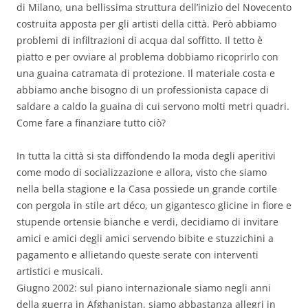
di Milano, una bellissima struttura dell’inizio del Novecento
costruita apposta per gli artisti della città. Però abbiamo
problemi di infiltrazioni di acqua dal soffitto. Il tetto è
piatto e per ovviare al problema dobbiamo ricoprirlo con
una guaina catramata di protezione. Il materiale costa e
abbiamo anche bisogno di un professionista capace di
saldare a caldo la guaina di cui servono molti metri quadri.
Come fare a finanziare tutto ciò?
In tutta la città si sta diffondendo la moda degli aperitivi
come modo di socializzazione e allora, visto che siamo
nella bella stagione e la Casa possiede un grande cortile
con pergola in stile art déco, un gigantesco glicine in fiore e
stupende ortensie bianche e verdi, decidiamo di invitare
amici e amici degli amici servendo bibite e stuzzichini a
pagamento e allietando queste serate con interventi
artistici e musicali.
Giugno 2002: sul piano internazionale siamo negli anni
della guerra in Afghanistan, siamo abbastanza allegri in