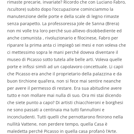
rimaste precarie, invariate? Ricordo che con Luciano Fabro,
/scultore) subito dopo l’occupazione cominciammo la
manutenzione delle porte e della scale di legno rimaste
senza parapetto. La professoressa Jole de Sanna (Brera)
non mi volle tra loro perché suo allievo disobbediente ed
anche comunista , rivoluzionario e filocinese, Fabro per
riparare la prima anta ci impiegò sei mesi e non voleva che
ci mettessimo sopra le mani perché doveva diventare il
museo di Picasso sotto tutela alle belle arti. Voleva quelle
porte e infissi simili ad un capolavoro concettuale. Li capii
che Picasso era anche il proprietario della palazzina e da
buon tirchione qual’era, non si fece mai sentire neanche
per avere il permesso di restare. Era sua abitudine avere
tutto e non mollare mai nulla di suo. Ora mi stai dicendo
che siete punto a capo? Di artisti chiacchieroni e borghesi
ne sono passati a centinaia ma tutti fannulloni e
inconcludenti. Tutti quelli che pernottarono finirono nella
nullità Vattene, non perdere tempo, quella Casa è
maledetta perché Picasso in quella casa profanò l’Arte.