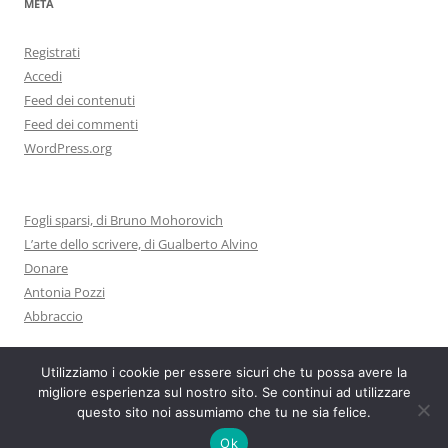
META
Registrati
Accedi
Feed dei contenuti
Feed dei commenti
WordPress.org
Fogli sparsi, di Bruno Mohorovich
L’arte dello scrivere, di Gualberto Alvino
Donare
Antonia Pozzi
Abbraccio
Utilizziamo i cookie per essere sicuri che tu possa avere la
migliore esperienza sul nostro sito. Se continui ad utilizzare
questo sito noi assumiamo che tu ne sia felice.
Proudly powered by WordPress
Ok