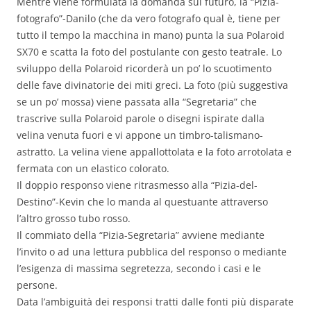
Mentre viene formulata la domanda sul futuro, la “Pizia-
fotografo”-Danilo (che da vero fotografo qual è, tiene per
tutto il tempo la macchina in mano) punta la sua Polaroid
SX70 e scatta la foto del postulante con gesto teatrale. Lo
sviluppo della Polaroid ricorderà un po’ lo scuotimento
delle fave divinatorie dei miti greci. La foto (più suggestiva
se un po’ mossa) viene passata alla “Segretaria” che
trascrive sulla Polaroid parole o disegni ispirate dalla
velina venuta fuori e vi appone un timbro-talismano-
astratto. La velina viene appallottolata e la foto arrotolata e
fermata con un elastico colorato.
Il doppio responso viene ritrasmesso alla “Pizia-del-
Destino”-Kevin che lo manda al questuante attraverso
l’altro grosso tubo rosso.
Il commiato della “Pizia-Segretaria” avviene mediante
l’invito o ad una lettura pubblica del responso o mediante
l’esigenza di massima segretezza, secondo i casi e le
persone.
Data l’ambiguità dei responsi tratti dalle fonti più disparate