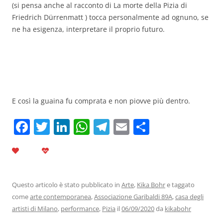
(si pensa anche al racconto di La morte della Pizia di
Friedrich Dürrenmatt ) tocca personalmente ad ognuno, se
ne ha esigenza, interpretare il proprio futuro.
E così la guaina fu comprata e non piovve più dentro.
F
T
Li
W
T
E
C
a
w
n
h
el
m
o
c
itt
k
at
e
ai
n
e
er
e
s
gr
l
di
b
dI
A
a
vi
Questo articolo è stato pubblicato in
Arte
,
Kika Bohr
e taggato
come
arte contemporanea
,
Associazione Garibaldi 89A
,
casa degli
o
n
p
m
di
artisti di Milano
,
performance
,
Pizia
il
06/09/2020
da
kikabohr
o
p