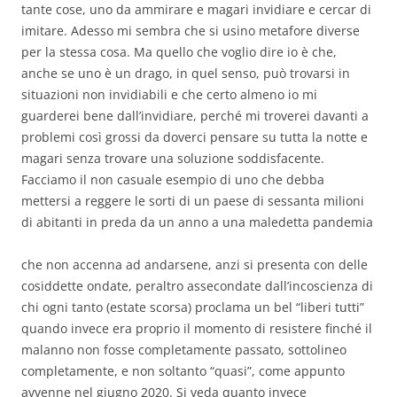
tante cose, uno da ammirare e magari invidiare e cercar di
imitare. Adesso mi sembra che si usino metafore diverse
per la stessa cosa. Ma quello che voglio dire io è che,
anche se uno è un drago, in quel senso, può trovarsi in
situazioni non invidiabili e che certo almeno io mi
guarderei bene dall’invidiare, perché mi troverei davanti a
problemi così grossi da doverci pensare su tutta la notte e
magari senza trovare una soluzione soddisfacente.
Facciamo il non casuale esempio di uno che debba
mettersi a reggere le sorti di un paese di sessanta milioni
di abitanti in preda da un anno a una maledetta pandemia
che non accenna ad andarsene, anzi si presenta con delle
cosiddette ondate, peraltro assecondate dall’incoscienza di
chi ogni tanto (estate scorsa) proclama un bel “liberi tutti”
quando invece era proprio il momento di resistere finché il
malanno non fosse completamente passato, sottolineo
completamente, e non soltanto “quasi”, come appunto
avvenne nel giugno 2020. Si veda quanto invece