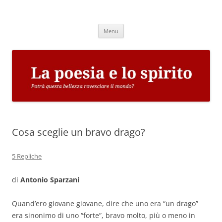
Vai
al
La poesia e lo spirito
contenuto
Potrà questa bellezza rovesciare il mondo?
Menu
Cosa sceglie un bravo drago?
5 Repliche
di
Antonio Sparzani
Quand’ero giovane giovane, dire che uno era “un drago”
era sinonimo di uno “forte”, bravo molto, più o meno in