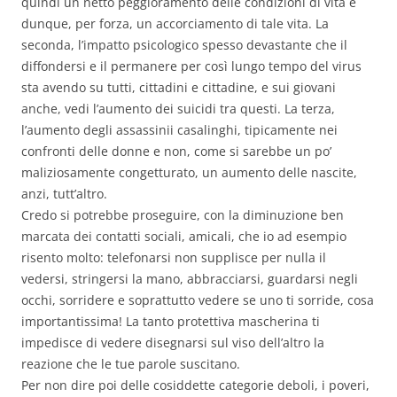
quindi un netto peggioramento delle condizioni di vita e
dunque, per forza, un accorciamento di tale vita. La
seconda, l’impatto psicologico spesso devastante che il
diffondersi e il permanere per così lungo tempo del virus
sta avendo su tutti, cittadini e cittadine, e sui giovani
anche, vedi l’aumento dei suicidi tra questi. La terza,
l’aumento degli assassinii casalinghi, tipicamente nei
confronti delle donne e non, come si sarebbe un po’
maliziosamente congetturato, un aumento delle nascite,
anzi, tutt’altro.
Credo si potrebbe proseguire, con la diminuzione ben
marcata dei contatti sociali, amicali, che io ad esempio
risento molto: telefonarsi non supplisce per nulla il
vedersi, stringersi la mano, abbracciarsi, guardarsi negli
occhi, sorridere e soprattutto vedere se uno ti sorride, cosa
importantissima! La tanto protettiva mascherina ti
impedisce di vedere disegnarsi sul viso dell’altro la
reazione che le tue parole suscitano.
Per non dire poi delle cosiddette categorie deboli, i poveri,