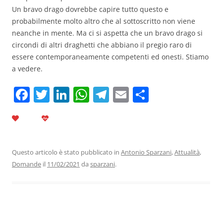
Un bravo drago dovrebbe capire tutto questo e
probabilmente molto altro che al sottoscritto non viene
neanche in mente. Ma ci si aspetta che un bravo drago si
circondi di altri draghetti che abbiano il pregio raro di
essere contemporaneamente competenti ed onesti. Stiamo
a vedere.
F
T
Li
W
T
E
C
a
w
n
h
el
m
o
c
itt
k
at
e
ai
n
e
er
e
s
gr
l
di
b
dI
A
a
vi
Questo articolo è stato pubblicato in
Antonio Sparzani
,
Attualità
,
Domande
il
11/02/2021
da
sparzani
.
o
n
p
m
di
o
p
k