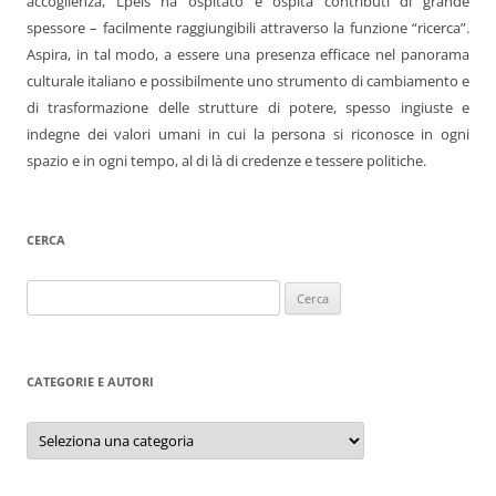
accoglienza, Lpels ha ospitato e ospita contributi di grande
spessore – facilmente raggiungibili attraverso la funzione “ricerca”.
Aspira, in tal modo, a essere una presenza efficace nel panorama
culturale italiano e possibilmente uno strumento di cambiamento e
di trasformazione delle strutture di potere, spesso ingiuste e
indegne dei valori umani in cui la persona si riconosce in ogni
spazio e in ogni tempo, al di là di credenze e tessere politiche.
CERCA
Ricerca
per:
CATEGORIE E AUTORI
Categorie
e
autori