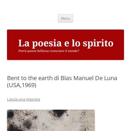
Vai
al
La poesia e lo spirito
contenuto
Potrà questa bellezza rovesciare il mondo?
Menu
Bent to the earth di Blas Manuel De Luna
(USA,1969)
Lascia una risposta