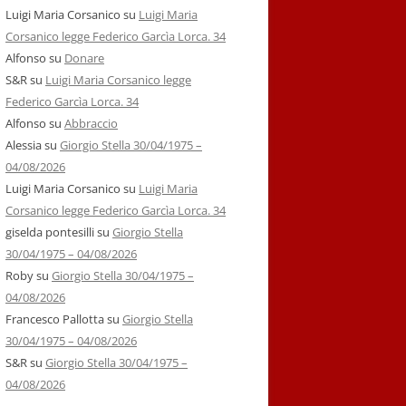
Luigi Maria Corsanico
su
Luigi Maria
Corsanico legge Federico Garcìa Lorca. 34
Alfonso
su
Donare
S&R
su
Luigi Maria Corsanico legge
Federico Garcìa Lorca. 34
Alfonso
su
Abbraccio
Alessia
su
Giorgio Stella 30/04/1975 –
04/08/2026
Luigi Maria Corsanico
su
Luigi Maria
Corsanico legge Federico Garcìa Lorca. 34
giselda pontesilli
su
Giorgio Stella
30/04/1975 – 04/08/2026
Roby
su
Giorgio Stella 30/04/1975 –
04/08/2026
Francesco Pallotta
su
Giorgio Stella
30/04/1975 – 04/08/2026
S&R
su
Giorgio Stella 30/04/1975 –
04/08/2026