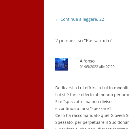
Navigazione
←
Continua a leggere. 22
articolo
2 pensieri su “
Passaporto
”
Alfonso
01/05/2022 alle 07:20
Dedicarsi a Lui,offrirsi a Lui in modal
Lui si è forse offerto al mondo per am
Si è “spezzato” ma non diviso!
e continua a farsi “spezzare”!
Ce lo ha raccomandato quel Giovedì Se
Spezzato, per perpetuare il Suo donarS