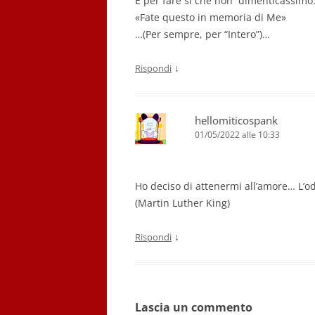
E per fare si che non dimenticassimo
«Fate questo in memoria di Me»
…(Per sempre, per “Intero”)…
↓
Rispondi
hellomiticospank
01/05/2022 alle 10:33
Ho deciso di attenermi all’amore… L’o
(Martin Luther King)
↓
Rispondi
Lascia un commento