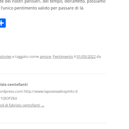
e dei nostri pensieri, del tempo, dell’affetto, possiamo
 l’unico pentimento valido per passare di là.
C
m
o
i
n
di
vi
stories
e taggato come
amore
,
Pentimento
il
01/05/2022
da
di
izio centofanti
ordpress.com http://www.lapoesiaelospirito.it
H1GlOPZk0
icoli di fabrizio centofanti
→