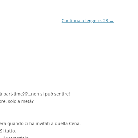
Continua a leggere. 23
→
ità part-time?!?…non si può sentire!
ore, solo a metà?
ra quando ci ha invitati a quella Cena.
I,tutto.