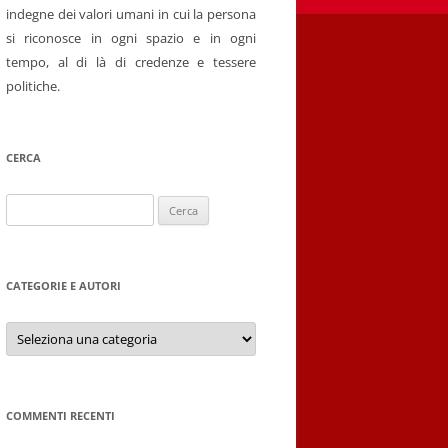
indegne dei valori umani in cui la persona
si riconosce in ogni spazio e in ogni
tempo, al di là di credenze e tessere
politiche.
CERCA
Ricerca
per:
CATEGORIE E AUTORI
Categorie
e
autori
COMMENTI RECENTI