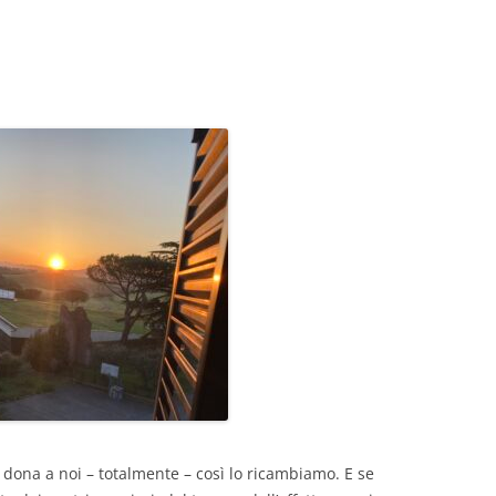
GIOVANNI NUSCIS
GUIDO MICHELONE
KIKA BOHR
MARINO MAGLIANI
MATTEO TELARA
MONICA MAZZITELLI
PASQUALE VITAGLIANO
RICCARDO FERRAZZI
ROBERTO PLEVANO
STEFANIE GOLISCH
 dona a noi – totalmente – così lo ricambiamo. E se