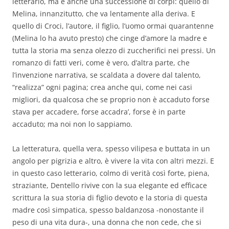
letterario, ma è anche una successione di corpi: quello di
Melina, innanzitutto, che va lentamente alla deriva. E
quello di Croci, l’autore, il figlio, l’uomo ormai quarantenne
(Melina lo ha avuto presto) che cinge d’amore la madre e
tutta la storia ma senza olezzo di zuccherifici nei pressi. Un
romanzo di fatti veri, come è vero, d’altra parte, che
l’invenzione narrativa, se scaldata a dovere dal talento,
“realizza” ogni pagina; crea anche qui, come nei casi
migliori, da qualcosa che se proprio non è accaduto forse
stava per accadere, forse accadra’, forse è in parte
accaduto; ma noi non lo sappiamo.
La letteratura, quella vera, spesso vilipesa e buttata in un
angolo per pigrizia e altro, è vivere la vita con altri mezzi. E
in questo caso letterario, colmo di verità così forte, piena,
straziante, Dentello rivive con la sua elegante ed efficace
scrittura la sua storia di figlio devoto e la storia di questa
madre così simpatica, spesso baldanzosa -nonostante il
peso di una vita dura-, una donna che non cede, che si