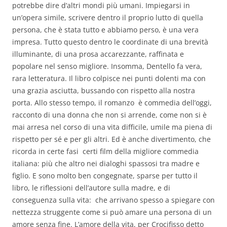
potrebbe dire d’altri mondi più umani. Impiegarsi in
un’opera simile, scrivere dentro il proprio lutto di quella
persona, che è stata tutto e abbiamo perso, è una vera
impresa. Tutto questo dentro le coordinate di una brevità
illuminante, di una prosa accarezzante, raffinata e
popolare nel senso migliore. Insomma, Dentello fa vera,
rara letteratura. Il libro colpisce nei punti dolenti ma con
una grazia asciutta, bussando con rispetto alla nostra
porta. Allo stesso tempo, il romanzo è commedia dell’oggi,
racconto di una donna che non si arrende, come non si è
mai arresa nel corso di una vita difficile, umile ma piena di
rispetto per sé e per gli altri. Ed è anche divertimento, che
ricorda in certe fasi certi film della migliore commedia
italiana: più che altro nei dialoghi spassosi tra madre e
figlio. E sono molto ben congegnate, sparse per tutto il
libro, le riflessioni dell’autore sulla madre, e di
conseguenza sulla vita: che arrivano spesso a spiegare con
nettezza struggente come si può amare una persona di un
amore senza fine. L’amore della vita, per Crocifisso detto