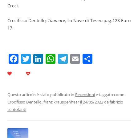
Croci.
Crocifisso Dentello
, Tuamore
, La Nave di Teseo pag.123 Euro
17.
F
T
Li
W
T
E
C
a
w
n
h
el
m
o
c
itt
k
at
e
ai
n
e
er
e
s
gr
l
di
b
dI
A
a
vi
Questo articolo è stato pubblicato in
Recensioni
e taggato come
Crocifisso Dentello
,
franz krauspenhaar
il
24/05/2022
da
fabrizio
o
n
p
m
di
centofanti
o
p
k