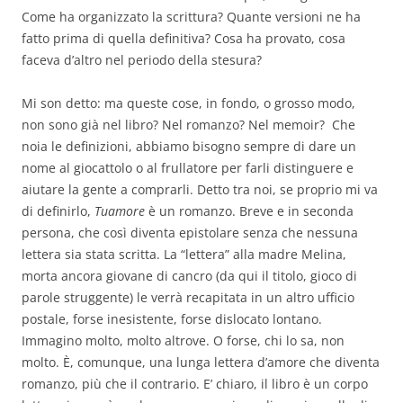
Come ha organizzato la scrittura? Quante versioni ne ha
fatto prima di quella definitiva? Cosa ha provato, cosa
faceva d’altro nel periodo della stesura?
Mi son detto: ma queste cose, in fondo, o grosso modo,
non sono già nel libro? Nel romanzo? Nel memoir? Che
noia le definizioni, abbiamo bisogno sempre di dare un
nome al giocattolo o al frullatore per farli distinguere e
aiutare la gente a comprarli. Detto tra noi, se proprio mi va
di definirlo,
Tuamore
è un romanzo. Breve e in seconda
persona, che così diventa epistolare senza che nessuna
lettera sia stata scritta. La “lettera” alla madre Melina,
morta ancora giovane di cancro (da qui il titolo, gioco di
parole struggente) le verrà recapitata in un altro ufficio
postale, forse inesistente, forse dislocato lontano.
Immagino molto, molto altrove. O forse, chi lo sa, non
molto. È, comunque, una lunga lettera d’amore che diventa
romanzo, più che il contrario. E’ chiaro, il libro è un corpo