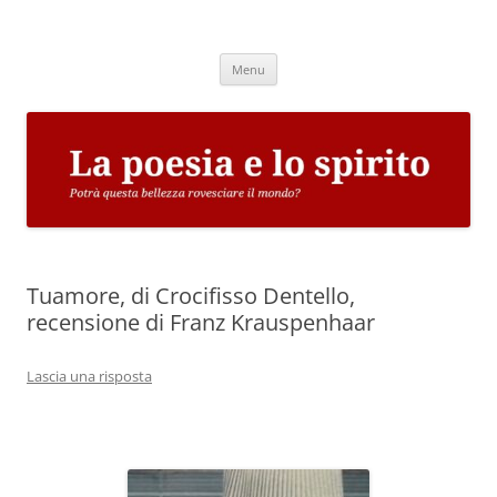
Vai
al
La poesia e lo spirito
contenuto
Potrà questa bellezza rovesciare il mondo?
Menu
Tuamore, di Crocifisso Dentello,
recensione di Franz Krauspenhaar
Lascia una risposta