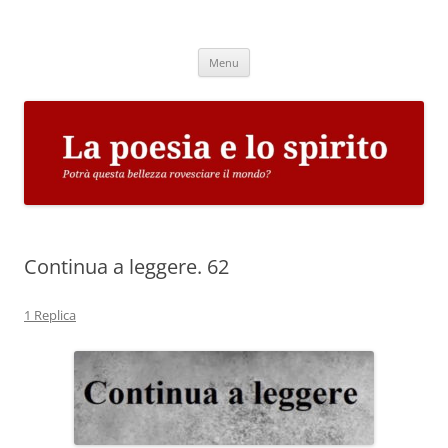
Vai
al
La poesia e lo spirito
contenuto
Potrà questa bellezza rovesciare il mondo?
Menu
Continua a leggere. 62
1 Replica