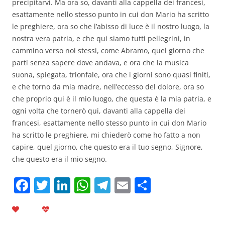
precipitarvi. Ma ora so, davanti alla cappella dei francesi,
esattamente nello stesso punto in cui don Mario ha scritto
le preghiere, ora so che l’abisso di luce è il nostro luogo, la
nostra vera patria, e che qui siamo tutti pellegrini, in
cammino verso noi stessi, come Abramo, quel giorno che
partì senza sapere dove andava, e ora che la musica
suona, spiegata, trionfale, ora che i giorni sono quasi finiti,
e che torno da mia madre, nell’eccesso del dolore, ora so
che proprio qui è il mio luogo, che questa è la mia patria, e
ogni volta che tornerò qui, davanti alla cappella dei
francesi, esattamente nello stesso punto in cui don Mario
ha scritto le preghiere, mi chiederò come ho fatto a non
capire, quel giorno, che questo era il tuo segno, Signore,
che questo era il mio segno.
F
T
Li
W
T
E
C
a
w
n
h
el
m
o
c
itt
k
at
e
ai
n