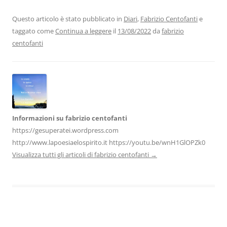
e
er
e
s
gr
l
di
b
dI
A
a
vi
Questo articolo è stato pubblicato in
Diari
,
Fabrizio Centofanti
e
taggato come
Continua a leggere
il
13/08/2022
da
fabrizio
o
n
p
m
di
centofanti
o
p
k
Informazioni su fabrizio centofanti
https://gesuperatei.wordpress.com
http://www.lapoesiaelospirito.it https://youtu.be/wnH1GlOPZk0
Visualizza tutti gli articoli di fabrizio centofanti
→