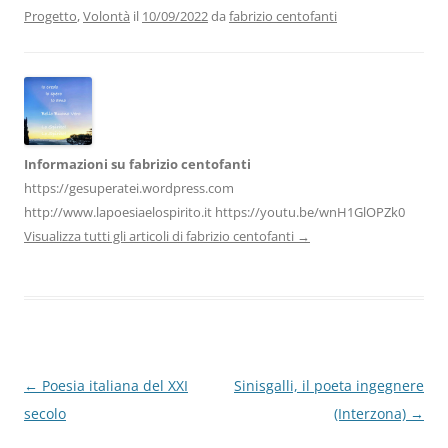
b
dI
A
a
vi
Progetto
,
Volontà
il
10/09/2022
da
fabrizio centofanti
o
n
p
m
di
o
p
k
Informazioni su fabrizio centofanti
https://gesuperatei.wordpress.com
http://www.lapoesiaelospirito.it https://youtu.be/wnH1GlOPZk0
Visualizza tutti gli articoli di fabrizio centofanti
→
Navigazione
←
Poesia italiana del XXI
Sinisgalli, il poeta ingegnere
articolo
secolo
(Interzona)
→