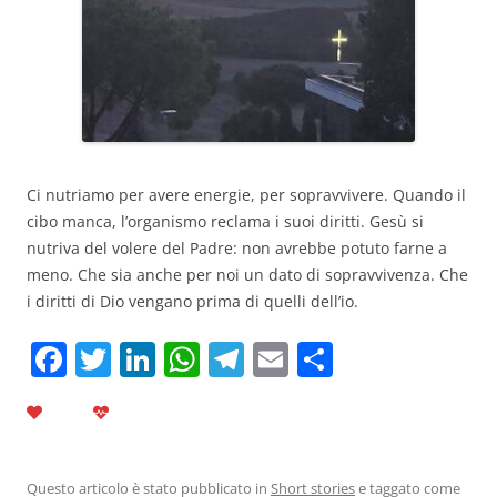
Ci nutriamo per avere energie, per sopravvivere. Quando il
cibo manca, l’organismo reclama i suoi diritti. Gesù si
nutriva del volere del Padre: non avrebbe potuto farne a
meno. Che sia anche per noi un dato di sopravvivenza. Che
i diritti di Dio vengano prima di quelli dell’io.
F
T
Li
W
T
E
C
a
w
n
h
el
m
o
c
itt
k
at
e
ai
n
e
er
e
s
gr
l
di
Questo articolo è stato pubblicato in
Short stories
e taggato come