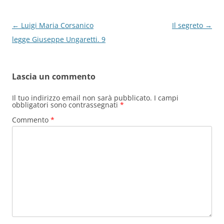
k
Navigazione
←
Luigi Maria Corsanico
Il segreto
→
articolo
legge Giuseppe Ungaretti. 9
Lascia un commento
Il tuo indirizzo email non sarà pubblicato.
I campi
obbligatori sono contrassegnati
*
Commento
*