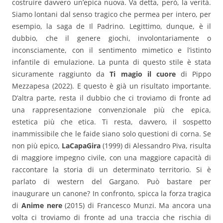
costruire davvero un’epica nuova. Va detta, però, la verità.
Siamo lontani dal senso tragico che permea per intero, per
esempio, la saga de Il Padrino. Legittimo, dunque, è il
dubbio, che il genere giochi, involontariamente o
inconsciamente, con il sentimento mimetico e l’istinto
infantile di emulazione. La punta di questo stile è stata
sicuramente raggiunto da
Ti magio il cuore
di Pippo
Mezzapesa (2022). E questo è già un risultato importante.
D’altra parte, resta il dubbio che ci troviamo di fronte ad
una rappresentazione convenzionale più che epica,
estetica più che etica. Ti resta, davvero, il sospetto
inammissibile che le faide siano solo questioni di corna. Se
non più epico,
LaCapaGira
(1999) di Alessandro Piva, risulta
di maggiore impegno civile, con una maggiore capacità di
raccontare la storia di un determinato territorio. Si è
parlato di western del Gargano. Può bastare per
inaugurare un canone? In confronto, spicca la forza tragica
di
Anime nere
(2015) di Francesco Munzi. Ma ancora una
volta ci troviamo di fronte ad una traccia che rischia di