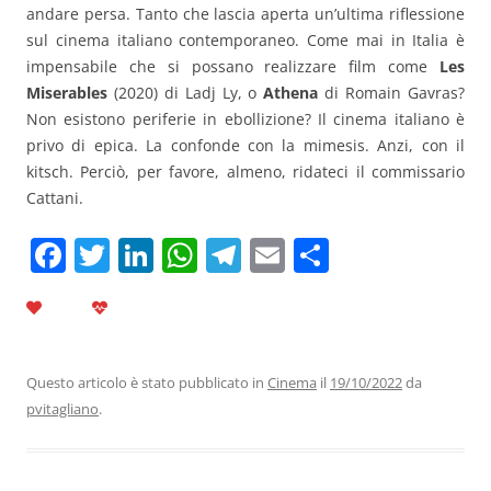
andare persa. Tanto che lascia aperta un’ultima riflessione
sul cinema italiano contemporaneo. Come mai in Italia è
impensabile che si possano realizzare film come
Les
Miserables
(2020) di Ladj Ly, o
Athena
di Romain Gavras?
Non esistono periferie in ebollizione? Il cinema italiano è
privo di epica. La confonde con la mimesis. Anzi, con il
kitsch. Perciò, per favore, almeno, ridateci il commissario
Cattani.
F
T
Li
W
T
E
C
a
w
n
h
el
m
o
c
itt
k
at
e
ai
n
e
er
e
s
gr
l
di
b
dI
A
a
vi
Questo articolo è stato pubblicato in
Cinema
il
19/10/2022
da
pvitagliano
.
o
n
p
m
di
o
p