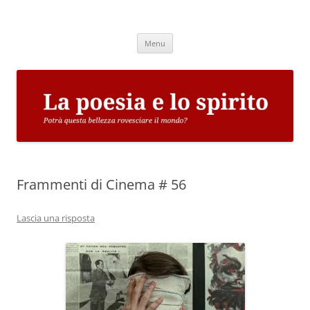
Vai
al
La poesia e lo spirito
contenuto
Potrà questa bellezza rovesciare il mondo?
Menu
Frammenti di Cinema # 56
Lascia una risposta