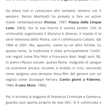
Da allora non si conoscono altri tentativi. Almeno con il
western. Renzo Martinelli ha provato a fare un action
movie contemporaneo (
Porzus
, 1997;
Piazza delle Cinque
Lune
, 2003), ma la sua traccia è svanita presto. Con la
criminalità organizzata il discorso è diverso. Il master è la
serie televisiva della Piovra, con il commissario Cattani, dal
1984 al 2001. Ma, appunto, siamo su un altro format. Su
questa tema, la tradizione è stata principalmente “civile”,
con registi come Elio Petri e Francesco Rosi. Negli anni ’80,
in pieno riflusso sociale, questo filone, malgrado di sangue
ne scorresse ancora, eccome, è andato in crisi, lasciando
come epigona una versione docu-film del genere con un
regista come Giuseppe Ferrara (
Cento giorni a Palermo
,
1984;
Il caso Moro
, 1986).
Poi, è arrivata la stagione di Romanzo Criminale e Gomorra,
guarda caso aperta proprio da due libri. Si è cominciata a