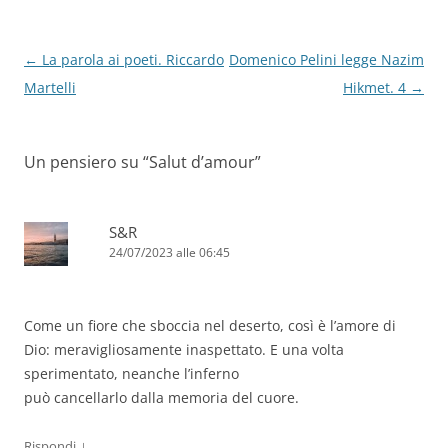
Navigazione
←
La parola ai poeti. Riccardo
Domenico Pelini legge Nazim
articolo
Martelli
Hikmet. 4
→
Un pensiero su “
Salut d’amour
”
S&R
24/07/2023 alle 06:45
Come un fiore che sboccia nel deserto, così è l’amore di
Dio: meravigliosamente inaspettato. E una volta
sperimentato, neanche l’inferno
può cancellarlo dalla memoria del cuore.
↓
Rispondi