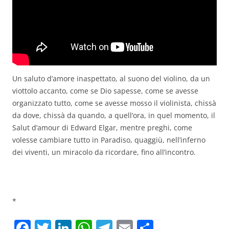
Un saluto d’amore inaspettato, al suono del violino, da un
viottolo accanto, come se Dio sapesse, come se avesse
organizzato tutto, come se avesse mosso il violinista, chissà
da dove, chissà da quando, a quell’ora, in quel momento, il
Salut d’amour di Edward Elgar, mentre preghi, come
volesse cambiare tutto in Paradiso, quaggiù, nell’inferno
dei viventi, un miracolo da ricordare, fino all’incontro.
*
F
T
Li
W
T
E
C