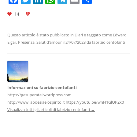
a
w
n
h
el
m
o
14
c
itt
k
at
e
ai
n
e
er
e
s
gr
l
di
b
dI
A
a
vi
Questo articolo è stato pubblicato in
Diari
e taggato come
Edward
Elgar
,
Presenza
,
Salut d’amour
il
24/07/2023
da
fabrizio centofanti
o
n
p
m
di
o
p
k
Informazioni su fabrizio centofanti
https://gesuperatei.wordpress.com
http://www.lapoesiaelospirito.it https://youtu.be/wnH1GlOPZk0
Visualizza tutti gli articoli di fabrizio centofanti
→