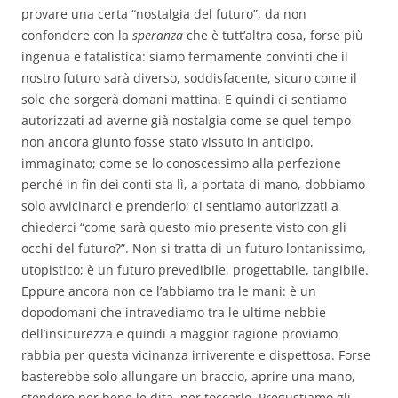
provare una certa “nostalgia del futuro”, da non
confondere con la
speranza
che è tutt’altra cosa, forse più
ingenua e fatalistica: siamo fermamente convinti che il
nostro futuro sarà diverso, soddisfacente, sicuro come il
sole che sorgerà domani mattina. E quindi ci sentiamo
autorizzati ad averne già nostalgia come se quel tempo
non ancora giunto fosse stato vissuto in anticipo,
immaginato; come se lo conoscessimo alla perfezione
perché in fin dei conti sta lì, a portata di mano, dobbiamo
solo avvicinarci e prenderlo; ci sentiamo autorizzati a
chiederci “come sarà questo mio presente visto con gli
occhi del futuro?”. Non si tratta di un futuro lontanissimo,
utopistico; è un futuro prevedibile, progettabile, tangibile.
Eppure ancora non ce l’abbiamo tra le mani: è un
dopodomani che intravediamo tra le ultime nebbie
dell’insicurezza e quindi a maggior ragione proviamo
rabbia per questa vicinanza irriverente e dispettosa. Forse
basterebbe solo allungare un braccio, aprire una mano,
stendere per bene le dita, per toccarlo. Pregustiamo gli