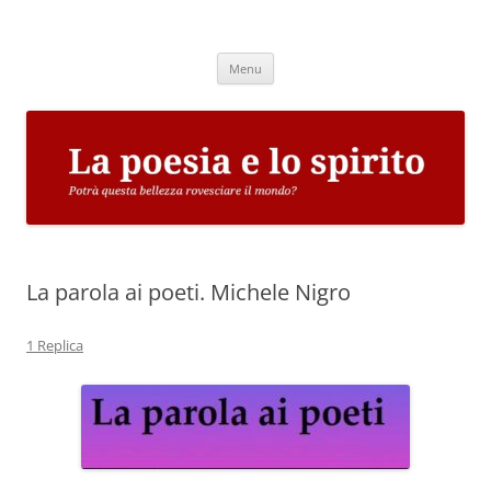
Vai
al
La poesia e lo spirito
contenuto
Potrà questa bellezza rovesciare il mondo?
Menu
La parola ai poeti. Michele Nigro
1 Replica