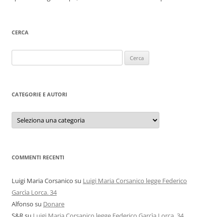
CERCA
Ricerca
per:
CATEGORIE E AUTORI
Categorie
e
autori
COMMENTI RECENTI
Luigi Maria Corsanico
su
Luigi Maria Corsanico legge Federico
Garcìa Lorca. 34
Alfonso
su
Donare
S&R
su
Luigi Maria Corsanico legge Federico Garcìa Lorca. 34