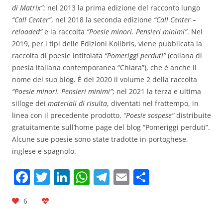
di Matrix”
; nel 2013 la prima edizione del racconto lungo
“Call Center”
, nel 2018 la seconda edizione
“Call Center –
reloaded”
e la raccolta
“Poesie minori. Pensieri minimi”
. Nel
2019, per i tipi delle Edizioni Kolibris, viene pubblicata la
raccolta di poesie intitolata
“Pomeriggi perduti”
(collana di
poesia italiana contemporanea “Chiara”), che è anche il
nome del suo blog. È del 2020 il volume 2 della raccolta
“Poesie minori. Pensieri minimi”
; nel 2021 la terza e ultima
silloge dei
materiali di risulta
, diventati nel frattempo, in
linea con il precedente prodotto,
“Poesie sospese”
distribuite
gratuitamente sull’home page del blog “Pomeriggi perduti”.
Alcune sue poesie sono state tradotte in portoghese,
inglese e spagnolo.
F
T
Li
W
T
E
C
a
w
n
h
el
m
o
6
c
itt
k
at
e
ai
n