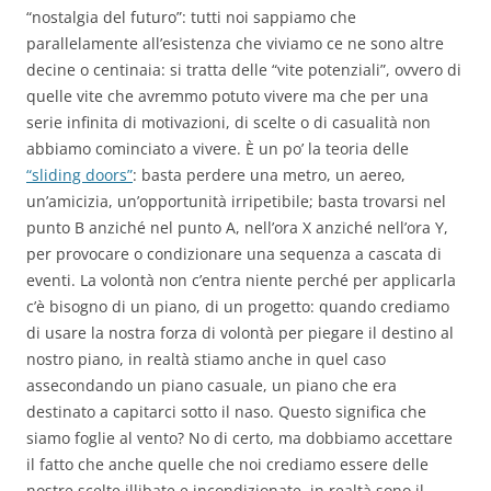
“nostalgia del futuro”: tutti noi sappiamo che
parallelamente all’esistenza che viviamo ce ne sono altre
decine o centinaia: si tratta delle “vite potenziali”, ovvero di
quelle vite che avremmo potuto vivere ma che per una
serie infinita di motivazioni, di scelte o di casualità non
abbiamo cominciato a vivere. È un po’ la teoria delle
“sliding doors”
: basta perdere una metro, un aereo,
un’amicizia, un’opportunità irripetibile; basta trovarsi nel
punto B anziché nel punto A, nell’ora X anziché nell’ora Y,
per provocare o condizionare una sequenza a cascata di
eventi. La volontà non c’entra niente perché per applicarla
c’è bisogno di un piano, di un progetto: quando crediamo
di usare la nostra forza di volontà per piegare il destino al
nostro piano, in realtà stiamo anche in quel caso
assecondando un piano casuale, un piano che era
destinato a capitarci sotto il naso. Questo significa che
siamo foglie al vento? No di certo, ma dobbiamo accettare
il fatto che anche quelle che noi crediamo essere delle
nostre scelte illibate e incondizionate, in realtà sono il