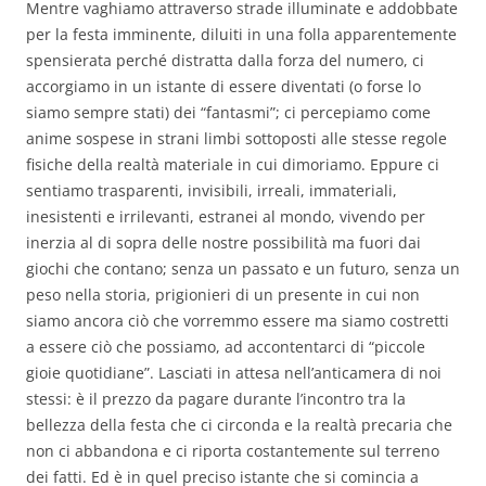
Mentre vaghiamo attraverso strade illuminate e addobbate
per la festa imminente, diluiti in una folla apparentemente
spensierata perché distratta dalla forza del numero, ci
accorgiamo in un istante di essere diventati (o forse lo
siamo sempre stati) dei “fantasmi”; ci percepiamo come
anime sospese in strani limbi sottoposti alle stesse regole
fisiche della realtà materiale in cui dimoriamo. Eppure ci
sentiamo trasparenti, invisibili, irreali, immateriali,
inesistenti e irrilevanti, estranei al mondo, vivendo per
inerzia al di sopra delle nostre possibilità ma fuori dai
giochi che contano; senza un passato e un futuro, senza un
peso nella storia, prigionieri di un presente in cui non
siamo ancora ciò che vorremmo essere ma siamo costretti
a essere ciò che possiamo, ad accontentarci di “piccole
gioie quotidiane”. Lasciati in attesa nell’anticamera di noi
stessi: è il prezzo da pagare durante l’incontro tra la
bellezza della festa che ci circonda e la realtà precaria che
non ci abbandona e ci riporta costantemente sul terreno
dei fatti. Ed è in quel preciso istante che si comincia a