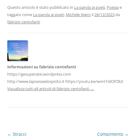
e
er
e
s
gr
l
di
b
dI
A
a
vi
Questo articolo è stato pubblicato in
La parola ai poeti
,
Poesia
e
taggato come
La parola ai poeti
,
Michele Nigro
il
26/12/2023
da
o
n
p
m
di
fabrizio centofanti
o
p
k
Informazioni su fabrizio centofanti
https://gesuperatei.wordpress.com
http://www.lapoesiaelospirito.it https://youtu.be/wnH1GlOPZk0
Visualizza tutti gli articoli di fabrizio centofanti
→
Navigazione
←
Stracci
Compimento
→