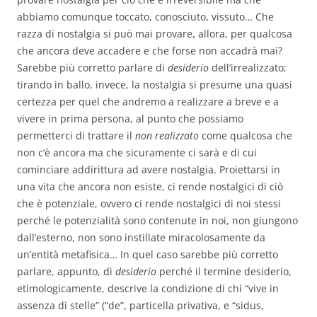
abbiamo comunque toccato, conosciuto, vissuto… Che
razza di nostalgia si può mai provare, allora, per qualcosa
che ancora deve accadere e che forse non accadrà mai?
Sarebbe più corretto parlare di
desiderio
dell’irrealizzato;
tirando in ballo, invece, la nostalgia si presume una quasi
certezza per quel che andremo a realizzare a breve e a
vivere in prima persona, al punto che possiamo
permetterci di trattare il
non realizzato
come qualcosa che
non c’è ancora ma che sicuramente ci sarà e di cui
cominciare addirittura ad avere nostalgia. Proiettarsi in
una vita che ancora non esiste, ci rende nostalgici di ciò
che è potenziale, ovvero ci rende nostalgici di noi stessi
perché le potenzialità sono contenute in noi, non giungono
dall’esterno, non sono instillate miracolosamente da
un’entità metafisica… In quel caso sarebbe più corretto
parlare, appunto, di
desiderio
perché il termine desiderio,
etimologicamente, descrive la condizione di chi “vive in
assenza di stelle” (“de”, particella privativa, e “sidus,