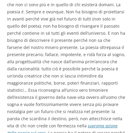
che non ci sono più e in quello di chi esisterà domani. La
poesia
è
. Sempre e ovunque. Non ha bisogno di proiettarsi
in avanti perché vive già nel futuro di tutti (non solo in
quello del poeta); non ha bisogno di rivangare il passato
perché contiene in sé tutti gli eventi dell’universo. E non ha
bisogno di descrivere il presente perché non sa che
farsene del nostro misero presente. La poesia oltrepassa il
presente precario, fallace, impotente, e ridà forza al sogno,
alla progettualità che nasce dall’anima prim’ancora che
dalla razionalità: tutto ciò è possibile perché la poesia è
un’onda creatrice che non si lascia intimidire da
maggioranze politiche, borse, poteri finanziari, rapporti
statistici… Essa riconsegna all’unico vero timoniere
dell’esistenza il governo della nave-vita ovvero all’uomo che
sogna e vuole fortissimamente vivere senza più provare
nostalgia per un futuro che si realizza nel presente: la
parola che scardina il destino, però, non attecchisce nella
vita di chi non crede con fermezza nella
suprema azione
della poesia sul caos
. La poesia ha il potere di creare perché