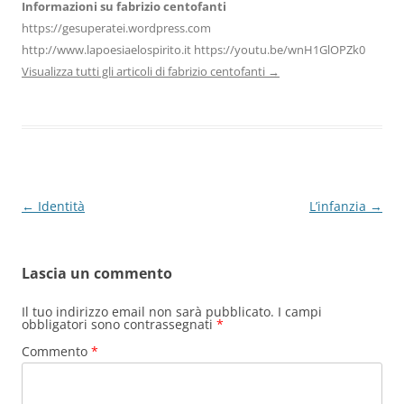
Informazioni su fabrizio centofanti
https://gesuperatei.wordpress.com
http://www.lapoesiaelospirito.it https://youtu.be/wnH1GlOPZk0
Visualizza tutti gli articoli di fabrizio centofanti
→
Navigazione
←
Identità
L’infanzia
→
articolo
Lascia un commento
Il tuo indirizzo email non sarà pubblicato.
I campi
obbligatori sono contrassegnati
*
Commento
*