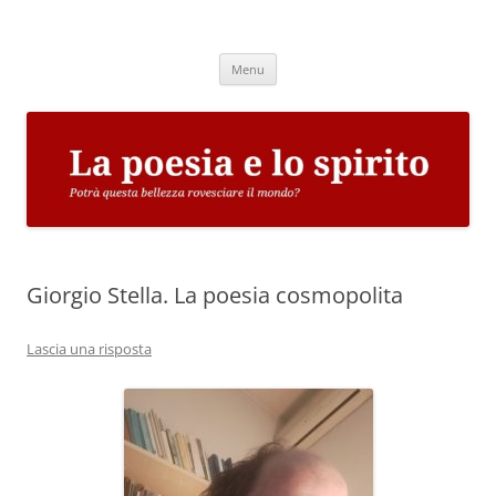
Vai
al
La poesia e lo spirito
contenuto
Potrà questa bellezza rovesciare il mondo?
Menu
Giorgio Stella. La poesia cosmopolita
Lascia una risposta