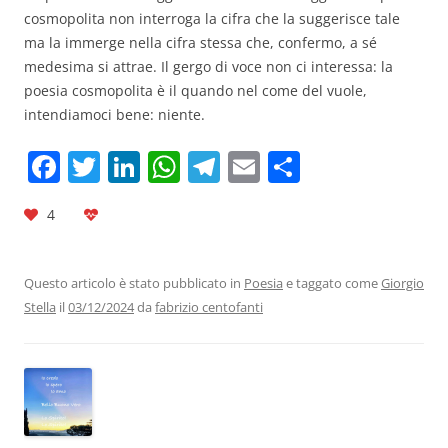
cosmopolita non interroga la cifra che la suggerisce tale
ma la immerge nella cifra stessa che, confermo, a sé
medesima si attrae. Il gergo di voce non ci interessa: la
poesia cosmopolita è il quando nel come del vuole,
intendiamoci bene: niente.
F
T
Li
W
T
E
C
a
w
n
h
el
m
o
4
c
itt
k
at
e
ai
n
e
er
e
s
gr
l
di
b
dI
A
a
vi
Questo articolo è stato pubblicato in
Poesia
e taggato come
Giorgio
Stella
il
03/12/2024
da
fabrizio centofanti
o
n
p
m
di
o
p
k