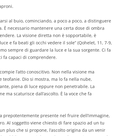
aproni.
tarsi al buio, cominciando, a poco a poco, a distinguere
ca. È necessario mantenere una certa dose di ombra
dere. La visione diretta non è sopportabile, è
luce e fa b
eati gli occhi vedere il sole”
(
Qohelet
, 11, 7-9
,
emo sempre di guardare la luce e la sua sorgente. Ci fa
ci fa capaci di comprendere.
compie l’atto conoscitivo. Non nella visione ma
e teofanie. Dio si mostra
,
ma
lo fa
nella nube,
ante, piena di luce
eppure non penetrabile. La
e ma scaturisce dall’ascolto.
È la voce che fa
ra prepotentemente presente nel fruire dell’immagine,
ro. Al
soggetto viene chiesto di fare spazio ad un tu
un plus che si propone, l’ascolto origina da un venir