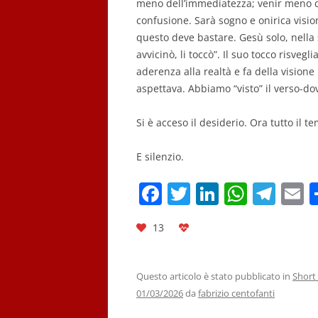
meno dell’immediatezza; venir meno 
confusione. Sarà sogno e onirica visione
questo deve bastare.
Gesù solo, nella
avvicinò, li toccò”.
Il suo tocco risveglia
aderenza all
a realtà e fa della
visione 
aspettava.
Abbiamo “visto” il verso-do
Si è acceso il desiderio. Ora tutto il te
E silenzio.
F
T
Li
W
T
E
a
w
n
h
el
13
c
itt
k
at
e
a
e
er
e
s
gr
l
b
dI
A
a
Questo articolo è stato pubblicato in
Short 
01/03/2026
da
fabrizio centofanti
o
n
p
m