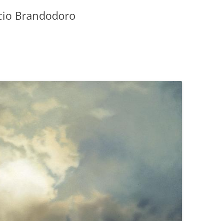
ucio Brandodoro
GIOVANNI NUSCIS
GUIDO MICHELONE
KIKA BOHR
MARINO MAGLIANI
MATTEO TELARA
MONICA MAZZITELLI
PASQUALE VITAGLIANO
RICCARDO FERRAZZI
ROBERTO PLEVANO
STEFANIE GOLISCH