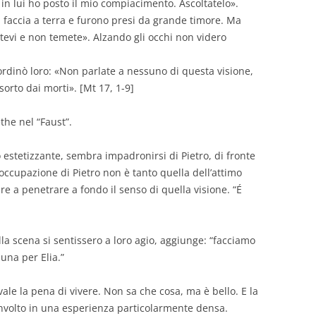
o: in lui ho posto il mio compiacimento. Ascoltatelo
».
a faccia a terra e furono presi da grande timore. Ma
zatevi e non temete». Alzando gli occhi non videro
dinò loro: «Non parlate a nessuno di questa visione,
sorto dai morti». [Mt 17, 1-9]
ethe nel
“
Faust
”
.
o estetizzante, sembra impadronirsi di Pietro, di fronte
reoccupazione di Pietro non è tanto quella dell’attimo
re a penetrare a fondo il senso di quella visione.
“
É
lla scena si sentissero a loro agio, aggiunge:
“
facciamo
una per Elia.
”
 vale la pena di vivere. Non sa che cosa, ma è bello. E la
nvolto in una esperienza particolarmente densa.