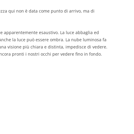
lezza qui non è data come punto di arrivo, ma di
pure apparentemente esaustivo. La luce abbaglia ed
. Anche la luce può essere ombra. La nube luminosa fa
u
na visione più chiara e distinta
,
impedisce di vedere.
ora pronti i nostri occhi per vedere fino in fondo.