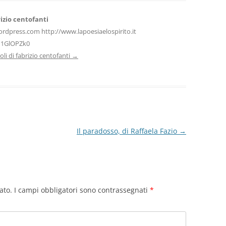
izio centofanti
ordpress.com http://www.lapoesiaelospirito.it
H1GlOPZk0
icoli di fabrizio centofanti
→
Il paradosso, di Raffaela Fazio
→
ato.
I campi obbligatori sono contrassegnati
*