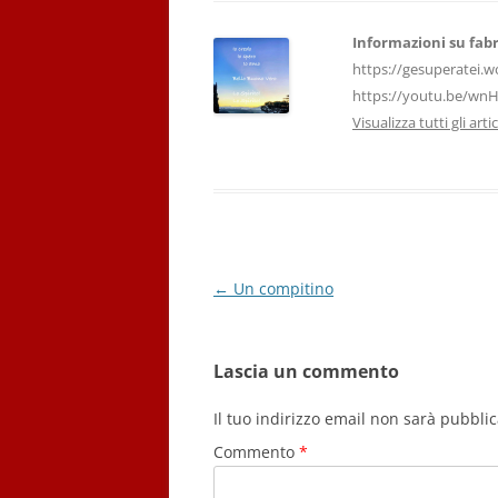
o
p
k
Informazioni su fabr
https://gesuperatei.w
https://youtu.be/wn
Visualizza tutti gli art
Navigazione
←
Un compitino
articolo
Lascia un commento
Il tuo indirizzo email non sarà pubblic
Commento
*