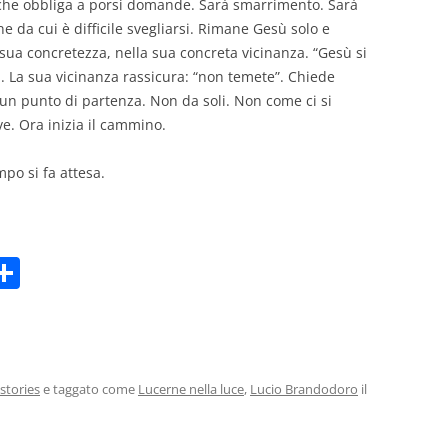
che obbliga a porsi domande.
Sarà smarrimento
. Sarà
 da cui è difficile svegliarsi.
Rimane
Gesù solo
e
 sua concretezza, nella sua concreta vicinanza.
“Gesù si
.
La sua vicinanza rassicura: “non temete”.
Chiede
un punto di partenza.
Non da soli. Non come ci si
ve. Ora inizia il cammino.
mpo si fa attesa.
C
m
o
i
n
di
vi
stories
e taggato come
Lucerne nella luce
,
Lucio Brandodoro
il
di