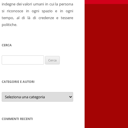
indegne dei valori umani in cui la persona
si riconosce in ogni spazio e in ogni
tempo, al di là di credenze e tessere
politiche.
CERCA
Ricerca
per:
CATEGORIE E AUTORI
Categorie
e
autori
COMMENTI RECENTI