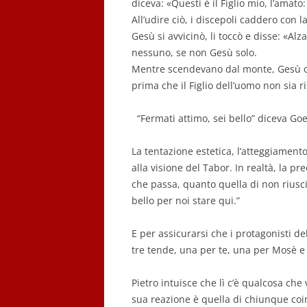
diceva: «Questi è il Figlio mio, l’amat
All’udire
ciò, i discepoli caddero con l
Gesù si avvicinò, li toccò e disse: «Al
nessuno, se non Gesù solo.
Mentre scendevano dal monte, Gesù or
prima che il Figlio dell’uomo non sia ri
“
Fermati attimo, sei bello
”
diceva Go
La tentazione estetica, l’atteggiament
alla visione del
Tabor
. In realtà, la p
che passa, quanto quella di non riusci
bello per noi stare qui.
”
E per assicurarsi che i protagonisti de
tre tende, una per te, una per Mosè e 
Pietro intuisce che lì c’è qualcosa che
sua reazione è quella di chiunque coi