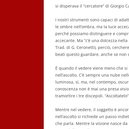
si
disperava il
“
cercatore
”
di Giorgio C
I nostri strumenti sono capaci di adat
le ombre nell’ombra, ma la luce acce
perché possiamo distinguere e compren
accecante.
Ma “c’è una dolcezza nella 
Trad
.
di
G. Ceronetti)
, perciò, cercher
beati questo guardare, anche se non 
È quando il vedere viene meno che si 
nell’
ascolto.
C’è sempre una
nube nell
lumin
osa
, sì, ma, nel contempo,
oscur
conoscenza non è mai una presa vision
tramortire i tre discepoli. “Ascoltatelo”
Mentre nel vedere
,
il soggetto è anco
nell’ascolto si
richiede un passo indiet
che parla. Mentre la visione nasce da 