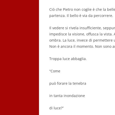
Ciò che Pietro non coglie è che la bel
partenza. Il bello è via da percorrere.
Il
vedere
si rivela insufficiente, sep
impedisce la visione, offusca la vista
om
bra. La luce, invece di permettere 
Non è ancora il momento. Non sono anc
Troppa luce abbaglia.
“Come
può
forare la tenebra
in
tanta inondazione
di
luce?”