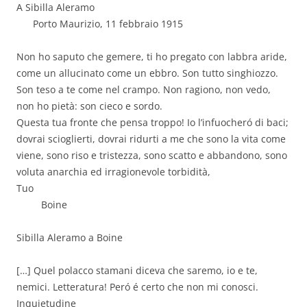
A Sibilla Aleramo
Porto Maurizio, 11 febbraio 1915
Non ho saputo che gemere, ti ho pregato con labbra aride,
come un allucinato come un ebbro. Son tutto singhiozzo.
Son teso a te come nel crampo. Non ragiono, non vedo,
non ho pietà: son cieco e sordo.
Questa tua fronte che pensa troppo! Io l’infuocheró di baci;
dovrai scioglierti, dovrai ridurti a me che sono la vita come
viene, sono riso e tristezza, sono scatto e abbandono, sono
voluta anarchia ed irragionevole torbidità,
Tuo
Boine
Sibilla Aleramo a Boine
[…] Quel polacco stamani diceva che saremo, io e te,
nemici. Letteratura! Peró é certo che non mi conosci.
Inquietudine