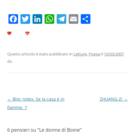
F
T
Li
W
T
E
C
a
w
n
h
el
m
o
c
itt
k
at
e
ai
n
e
er
e
s
gr
l
di
b
dI
A
a
vi
Questo articolo è stato pubblicato in
Letture
,
Poesia
il
10/03/2007
da
.
o
n
p
m
di
o
p
k
Navigazione
←
Bloc notes. Se la casa è in
ZHUANG-ZI
→
articolo
fiamme. 7
6 pensieri su “
Le donne di Boine
”