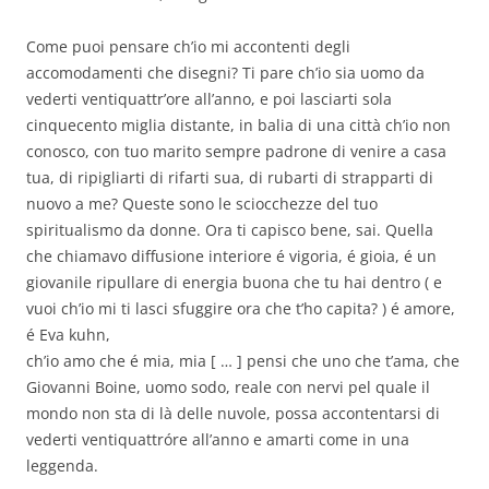
Come puoi pensare ch’io mi accontenti degli
accomodamenti che disegni? Ti pare ch’io sia uomo da
vederti ventiquattr’ore all’anno, e poi lasciarti sola
cinquecento miglia distante, in balia di una città ch’io non
conosco, con tuo marito sempre padrone di venire a casa
tua, di ripigliarti di rifarti sua, di rubarti di strapparti di
nuovo a me? Queste sono le sciocchezze del tuo
spiritualismo da donne. Ora ti capisco bene, sai. Quella
che chiamavo diffusione interiore é vigoria, é gioia, é un
giovanile ripullare di energia buona che tu hai dentro ( e
vuoi ch’io mi ti lasci sfuggire ora che t’ho capita? ) é amore,
é Eva kuhn,
ch’io amo che é mia, mia [ … ] pensi che uno che t’ama, che
Giovanni Boine, uomo sodo, reale con nervi pel quale il
mondo non sta di là delle nuvole, possa accontentarsi di
vederti ventiquattróre all’anno e amarti come in una
leggenda.