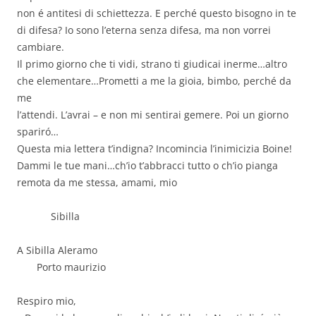
non é antitesi di schiettezza. E perché questo bisogno in te
di difesa? Io sono l’eterna senza difesa, ma non vorrei
cambiare.
Il primo giorno che ti vidi, strano ti giudicai inerme…altro
che elementare…Prometti a me la gioia, bimbo, perché da
me
l’attendi. L’avrai – e non mi sentirai gemere. Poi un giorno
spariró…
Questa mia lettera t’indigna? Incomincia l’inimicizia Boine!
Dammi le tue mani…ch’io t’abbracci tutto o ch’io pianga
remota da me stessa, amami, mio
Sibilla
A Sibilla Aleramo
Porto maurizio
Respiro mio,