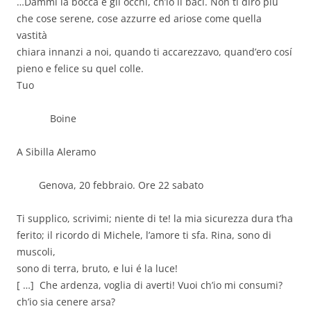
…Dammi la bocca e gli occhi, ch’io li baci. Non ti diró più
che cose serene, cose azzurre ed ariose come quella
vastità
chiara innanzi a noi, quando ti accarezzavo, quand’ero cosí
pieno e felice su quel colle.
Tuo
Boine
A Sibilla Aleramo
Genova, 20 febbraio. Ore 22 sabato
Ti supplico, scrivimi; niente di te! la mia sicurezza dura t’ha
ferito; il ricordo di Michele, l’amore ti sfa. Rina, sono di
muscoli,
sono di terra, bruto, e lui é la luce!
[ …] Che ardenza, voglia di averti! Vuoi ch’io mi consumi?
ch’io sia cenere arsa?