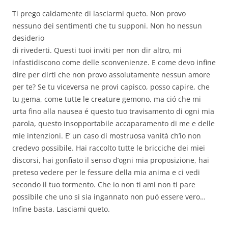
Ti prego caldamente di lasciarmi queto. Non provo
nessuno dei sentimenti che tu supponi. Non ho nessun
desiderio
di rivederti. Questi tuoi inviti per non dir altro, mi
infastidiscono come delle sconvenienze. E come devo infine
dire per dirti che non provo assolutamente nessun amore
per te? Se tu viceversa ne provi capisco, posso capire, che
tu gema, come tutte le creature gemono, ma ció che mi
urta fino alla nausea é questo tuo travisamento di ogni mia
parola, questo insopportabile accaparamento di me e delle
mie intenzioni. E’ un caso di mostruosa vanità ch’io non
credevo possibile. Hai raccolto tutte le bricciche dei miei
discorsi, hai gonfiato il senso d’ogni mia proposizione, hai
preteso vedere per le fessure della mia anima e ci vedi
secondo il tuo tormento. Che io non ti ami non ti pare
possibile che uno si sia ingannato non puó essere vero…
Infine basta. Lasciami queto.