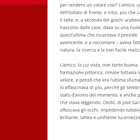
per rendere un colore così? L’amico, un 
dell’isolato di fronte, e intuì, più che 
il latte, e, a seconda dei giochi arabes
nascosto dalle case, dava su una nuova
quest’ultima che incantava il preside
avvincente, e a raccontare – aveva fat
natura, la ricerca e la non facile reali
L’amico, la cui vista, non tanto buona
formazione pittorica, rimase tuttavia 
veloce, e pensò che era l’ultima sfum
lo affascinava di più, perché gli semb
stato d’animo del momento; e anche pe
che stava leggendo,
Cecità
, di José Sa
offuscava gli occhi, impedendo tuttavi
brillante, lattea e uniforme lucentezza