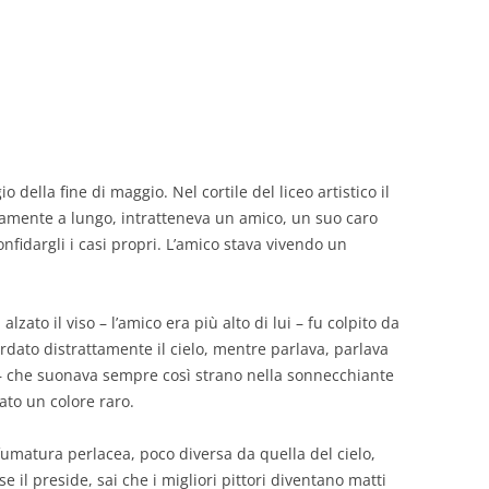
GIOVANNI NUSCIS
GUIDO MICHELONE
KIKA BOHR
MARINO MAGLIANI
 della fine di maggio. Nel cortile del liceo artistico il
tatamente a lungo, intratteneva un amico, un suo caro
MATTEO TELARA
nfidargli i casi propri. L’amico stava vivendo un
MONICA MAZZITELLI
PASQUALE VITAGLIANO
zato il viso – l’amico era più alto di lui – fu colpito da
dato distrattamente il cielo, mentre parlava, parlava
RICCARDO FERRAZZI
 – che suonava sempre così strano nella sonnecchiante
rato un colore raro.
ROBERTO PLEVANO
STEFANIE GOLISCH
sfumatura perlacea, poco diversa da quella del cielo,
e il preside, sai che i migliori pittori diventano matti