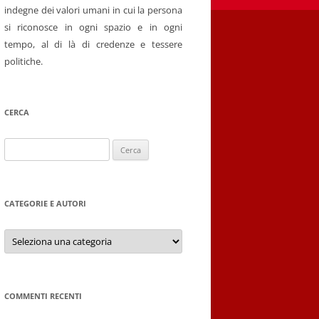
indegne dei valori umani in cui la persona
si riconosce in ogni spazio e in ogni
tempo, al di là di credenze e tessere
politiche.
CERCA
Ricerca
per:
CATEGORIE E AUTORI
Categorie
e
autori
COMMENTI RECENTI