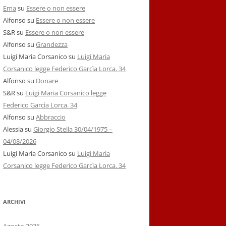
Ema
su
Essere o non essere
Alfonso
su
Essere o non essere
S&R
su
Essere o non essere
Alfonso
su
Grandezza
Luigi Maria Corsanico
su
Luigi Maria
Corsanico legge Federico Garcìa Lorca. 34
Alfonso
su
Donare
S&R
su
Luigi Maria Corsanico legge
Federico Garcìa Lorca. 34
Alfonso
su
Abbraccio
Alessia
su
Giorgio Stella 30/04/1975 –
04/08/2026
Luigi Maria Corsanico
su
Luigi Maria
Corsanico legge Federico Garcìa Lorca. 34
ARCHIVI