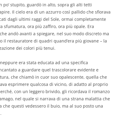
po’ stupito, guardò in alto, sopra gli alti tetti
capire. Il cielo era di un azzurro così pallido che sfiorava
cati
dagli ultimi raggi del Sole, ormai completamente
 sfumatura, ora più zaffiro, ora più opale. Era
, che andò avanti a spiegare, nel suo modo discreto ma
to il restauratore di quadri quand’era più giovane – la
zzazione dei colori più tenui.
, neppure era stata educata ad una specifica
incantato a guardare quel trascolorare evidente e
atura, che chiamò in cuor suo opalescente, quella che
rava esprimere qualcosa di vicino, di adatto al proprio
rché, con un leggero brivido, gli ricordava il romanzo
ramago, nel quale si narrava di una strana malattia che
a che questi vedessero il buio, ma al suo posto una
.