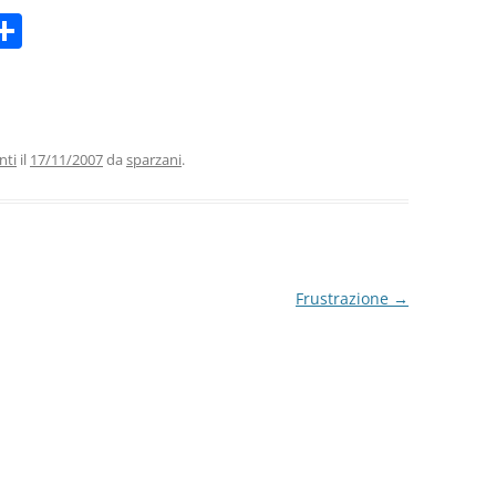
C
m
o
i
n
di
vi
nti
il
17/11/2007
da
sparzani
.
di
Frustrazione
→