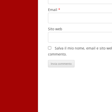
Email
*
Sito web
Salva il mio nome, email e sito w
commento.