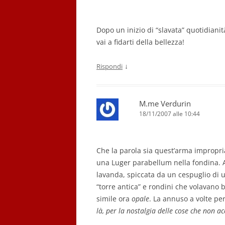
Dopo un inizio di “slavata” quotidiani
vai a fidarti della bellezza!
↓
Rispondi
M.me Verdurin
18/11/2007 alle 10:44
Che la parola sia quest’arma impropr
una Luger parabellum nella fondina. Al
lavanda, spiccata da un cespuglio di u
“torre antica” e rondini che volavano 
simile ora
opale
. La annuso a volte pe
là, per la nostalgia delle cose che non 