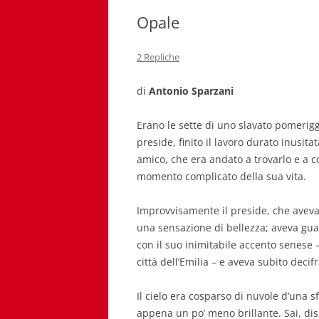
Opale
2 Repliche
di
Antonio Sparzani
Erano le sette di uno slavato pomeriggio
preside, finito il lavoro durato inusi
amico, che era andato a trovarlo e a co
momento complicato della sua vita.
Improvvisamente il preside, che aveva al
una sensazione di bellezza; aveva guar
con il suo inimitabile accento senese
città dell’Emilia – e aveva subito decif
Il cielo era cosparso di nuvole d’una 
appena un po’ meno brillante. Sai, diss