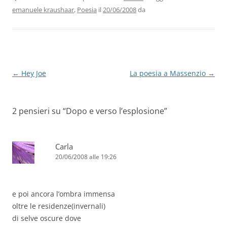
b
dI
A
a
vi
emanuele kraushaar
,
Poesia
il
20/06/2008
da
o
n
p
m
di
o
p
k
Navigazione
←
Hey Joe
La poesia a Massenzio
→
articolo
2 pensieri su “
Dopo e verso l’esplosione
”
Carla
20/06/2008 alle 19:26
e poi ancora l’ombra immensa
oltre le residenze(invernali)
di selve oscure dove