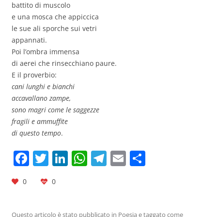
battito di muscolo
e una mosca che appiccica
le sue ali sporche sui vetri
appannati.
Poi l’ombra immensa
di aerei che rinsecchiano paure.
E il proverbio:
cani lunghi e bianchi
accavallano zampe,
sono magri come le saggezze
fragili e ammuffite
di questo tempo
.
F
T
Li
W
T
E
C
a
w
n
h
el
m
o
0
0
c
itt
k
at
e
ai
n
e
er
e
s
gr
l
di
Questo articolo è stato pubblicato in
Poesia
e taggato come