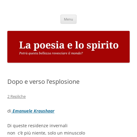
Vai
al
La poesia e lo spirito
contenuto
Potrà questa bellezza rovesciare il mondo?
Menu
Dopo e verso l’esplosione
2 Repliche
di
Emanuele Kraushaar
Di queste residenze invernali
non c’è più niente, solo un minuscolo