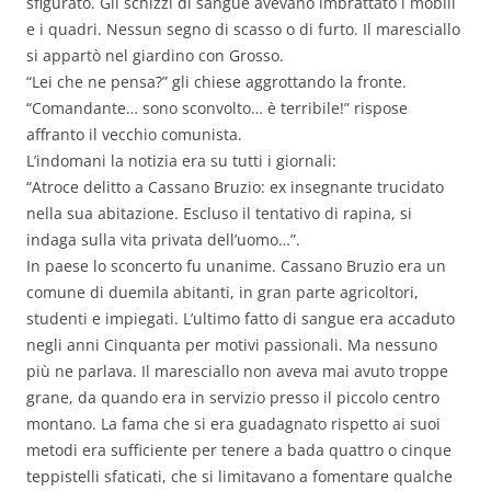
sfigurato. Gli schizzi di sangue avevano imbrattato i mobili
e i quadri. Nessun segno di scasso o di furto. Il maresciallo
si appartò nel giardino con Grosso.
“Lei che ne pensa?” gli chiese aggrottando la fronte.
“Comandante… sono sconvolto… è terribile!” rispose
affranto il vecchio comunista.
L’indomani la notizia era su tutti i giornali:
“Atroce delitto a Cassano Bruzio: ex insegnante trucidato
nella sua abitazione. Escluso il tentativo di rapina, si
indaga sulla vita privata dell’uomo…”.
In paese lo sconcerto fu unanime. Cassano Bruzio era un
comune di duemila abitanti, in gran parte agricoltori,
studenti e impiegati. L’ultimo fatto di sangue era accaduto
negli anni Cinquanta per motivi passionali. Ma nessuno
più ne parlava. Il maresciallo non aveva mai avuto troppe
grane, da quando era in servizio presso il piccolo centro
montano. La fama che si era guadagnato rispetto ai suoi
metodi era sufficiente per tenere a bada quattro o cinque
teppistelli sfaticati, che si limitavano a fomentare qualche