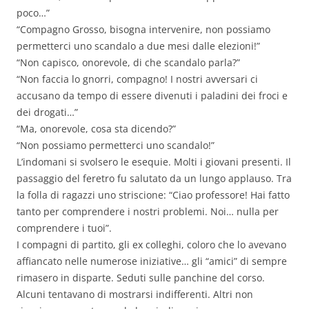
poco…”
“Compagno Grosso, bisogna intervenire, non possiamo
permetterci uno scandalo a due mesi dalle elezioni!”
“Non capisco, onorevole, di che scandalo parla?”
“Non faccia lo gnorri, compagno! I nostri avversari ci
accusano da tempo di essere divenuti i paladini dei froci e
dei drogati…”
“Ma, onorevole, cosa sta dicendo?”
“Non possiamo permetterci uno scandalo!”
L’indomani si svolsero le esequie. Molti i giovani presenti. Il
passaggio del feretro fu salutato da un lungo applauso. Tra
la folla di ragazzi uno striscione: “Ciao professore! Hai fatto
tanto per comprendere i nostri problemi. Noi… nulla per
comprendere i tuoi”.
I compagni di partito, gli ex colleghi, coloro che lo avevano
affiancato nelle numerose iniziative… gli “amici” di sempre
rimasero in disparte. Seduti sulle panchine del corso.
Alcuni tentavano di mostrarsi indifferenti. Altri non