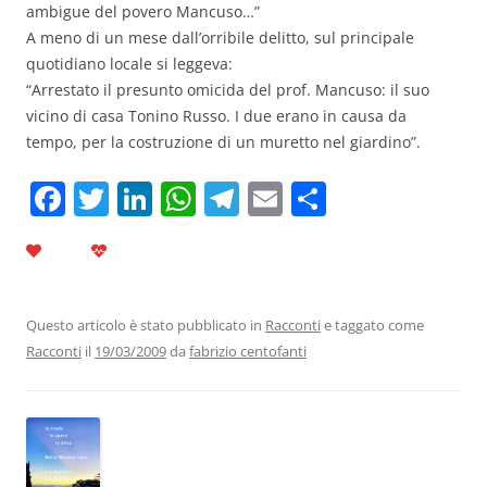
ambigue del povero Mancuso…”
A meno di un mese dall’orribile delitto, sul principale
quotidiano locale si leggeva:
“Arrestato il presunto omicida del prof. Mancuso: il suo
vicino di casa Tonino Russo. I due erano in causa da
tempo, per la costruzione di un muretto nel giardino”.
F
T
Li
W
T
E
C
a
w
n
h
el
m
o
c
itt
k
at
e
ai
n
e
er
e
s
gr
l
di
b
dI
A
a
vi
Questo articolo è stato pubblicato in
Racconti
e taggato come
Racconti
il
19/03/2009
da
fabrizio centofanti
o
n
p
m
di
o
p
k