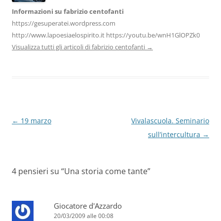
Informazioni su fabrizio centofanti
https://gesuperatei.wordpress.com
http://www.lapoesiaelospirito.it https://youtu.be/wnH1GlOPZk0
Visualizza tutti gli articoli di fabrizio centofanti
→
Navigazione
←
19 marzo
Vivalascuola. Seminario
articolo
sull’intercultura
→
4 pensieri su “
Una storia come tante
”
Giocatore d'Azzardo
20/03/2009 alle 00:08