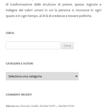
di trasformazione delle strutture di potere, spesso ingiuste e
indegne dei valori umani in cui la persona si riconosce in ogni
spazio e in ogni tempo, al di là di credenze e tessere politiche.
CERCA
Ricerca
per:
CATEGORIE E AUTORI
Categorie
e
autori
COMMENTI RECENTI
Alessia
su
Giorgio Stella 30/04/1975 – 04/08/2026