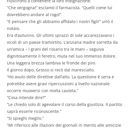
riuscirono a contenere la loro indignazione.
“Che vergogna!” esclamò il farmacista. “Quelli come lui
dovrebbero andare al rogo!”
“E pensare che gli abbiamo affidato i nostri figli!” urlò il
notaio.
Era d’autunno. Gli ultimi sprazzi di sole accarezzavano i
vicoli di un paese tramortito. L’anziana madre sorretta da
un’amica – i grani del rosario tra le mani – seguiva
dignitosamente il feretro, muta nel suo immenso dolore.
Una leggera brezza lambiva le fronde dei pini.
Il giorno dopo, Grosso si recò dal maresciallo.
“Ho avuto delle direttive dall’alto. La questione è seria e
potrebbe avere gravi ripercussioni a livello nazionale:
occorre muoversi con molta cautela.”
“Cosa intende dire?”
“Le chiedo solo di agevolare il corso della giustizia. Il partito
saprà esserle riconoscente.”
“Si spieghi meglio.”
“Mi riferisco alle illazioni dei giornali in merito alle amicizie