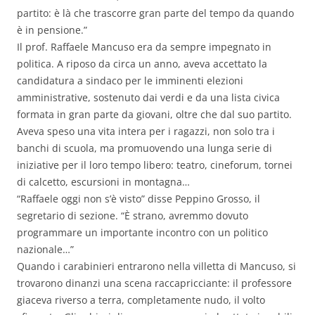
partito: è là che trascorre gran parte del tempo da quando
è in pensione.”
Il prof. Raffaele Mancuso era da sempre impegnato in
politica. A riposo da circa un anno, aveva accettato la
candidatura a sindaco per le imminenti elezioni
amministrative, sostenuto dai verdi e da una lista civica
formata in gran parte da giovani, oltre che dal suo partito.
Aveva speso una vita intera per i ragazzi, non solo tra i
banchi di scuola, ma promuovendo una lunga serie di
iniziative per il loro tempo libero: teatro, cineforum, tornei
di calcetto, escursioni in montagna…
“Raffaele oggi non s’è visto” disse Peppino Grosso, il
segretario di sezione. “È strano, avremmo dovuto
programmare un importante incontro con un politico
nazionale…”
Quando i carabinieri entrarono nella villetta di Mancuso, si
trovarono dinanzi una scena raccapricciante: il professore
giaceva riverso a terra, completamente nudo, il volto