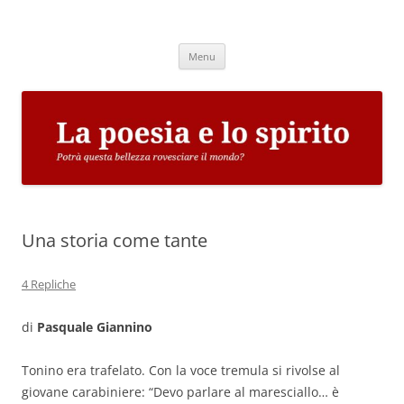
Vai
al
La poesia e lo spirito
contenuto
Potrà questa bellezza rovesciare il mondo?
Menu
Una storia come tante
4 Repliche
di
Pasquale Giannino
Tonino era trafelato. Con la voce tremula si rivolse al
giovane carabiniere: “Devo parlare al maresciallo… è