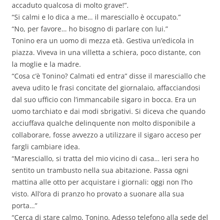
accaduto qualcosa di molto grave!”.
“Si calmi e lo dica a me… il maresciallo è occupato.”
“No, per favore… ho bisogno di parlare con lui.”
Tonino era un uomo di mezza età. Gestiva un’edicola in
piazza. Viveva in una villetta a schiera, poco distante, con
la moglie e la madre.
“Cosa c’è Tonino? Calmati ed entra” disse il maresciallo che
aveva udito le frasi concitate del giornalaio, affacciandosi
dal suo ufficio con l’immancabile sigaro in bocca. Era un
uomo tarchiato e dai modi sbrigativi. Si diceva che quando
acciuffava qualche delinquente non molto disponibile a
collaborare, fosse avvezzo a utilizzare il sigaro acceso per
fargli cambiare idea.
“Maresciallo, si tratta del mio vicino di casa… Ieri sera ho
sentito un trambusto nella sua abitazione. Passa ogni
mattina alle otto per acquistare i giornali: oggi non l’ho
visto. All’ora di pranzo ho provato a suonare alla sua
porta…”
“Cerca di stare calmo, Tonino. Adesso telefono alla sede del