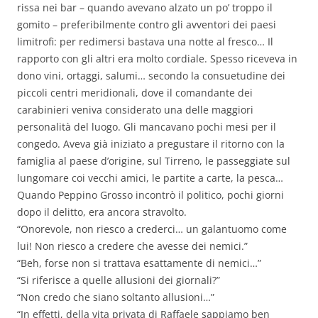
rissa nei bar – quando avevano alzato un po’ troppo il
gomito – preferibilmente contro gli avventori dei paesi
limitrofi: per redimersi bastava una notte al fresco… Il
rapporto con gli altri era molto cordiale. Spesso riceveva in
dono vini, ortaggi, salumi… secondo la consuetudine dei
piccoli centri meridionali, dove il comandante dei
carabinieri veniva considerato una delle maggiori
personalità del luogo. Gli mancavano pochi mesi per il
congedo. Aveva già iniziato a pregustare il ritorno con la
famiglia al paese d’origine, sul Tirreno, le passeggiate sul
lungomare coi vecchi amici, le partite a carte, la pesca…
Quando Peppino Grosso incontrò il politico, pochi giorni
dopo il delitto, era ancora stravolto.
“Onorevole, non riesco a crederci… un galantuomo come
lui! Non riesco a credere che avesse dei nemici.”
“Beh, forse non si trattava esattamente di nemici…”
“Si riferisce a quelle allusioni dei giornali?”
“Non credo che siano soltanto allusioni…”
“In effetti, della vita privata di Raffaele sappiamo ben