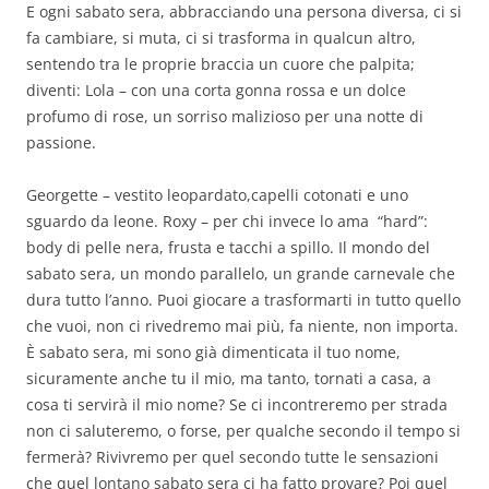
E ogni sabato sera, abbracciando una persona diversa, ci si
fa cambiare, si muta, ci si trasforma in qualcun altro,
sentendo tra le proprie braccia un cuore che palpita;
diventi: Lola – con una corta gonna rossa e un dolce
profumo di rose, un sorriso malizioso per una notte di
passione.
Georgette – vestito leopardato,capelli cotonati e uno
sguardo da leone. Roxy – per chi invece lo ama “hard”:
body di pelle nera, frusta e tacchi a spillo. Il mondo del
sabato sera, un mondo parallelo, un grande carnevale che
dura tutto l’anno. Puoi giocare a trasformarti in tutto quello
che vuoi, non ci rivedremo mai più, fa niente, non importa.
È sabato sera, mi sono già dimenticata il tuo nome,
sicuramente anche tu il mio, ma tanto, tornati a casa, a
cosa ti servirà il mio nome? Se ci incontreremo per strada
non ci saluteremo, o forse, per qualche secondo il tempo si
fermerà? Rivivremo per quel secondo tutte le sensazioni
che quel lontano sabato sera ci ha fatto provare? Poi quel