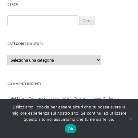
CERCA
Ricerca
per:
CATEGORIE E AUTORI
Categorie
e
autori
COMMENTI RECENTI
Luigi Maria Corsanico
su
Luigi Maria Corsanico legge Federico
Garcìa Lorca. 34
Utilizziamo i cookie per essere sicuri che tu possa avere la
migliore esperienza sul nostro sito. Se continui ad utilizzare
Alfonso
su
Donare
questo sito noi assumiamo che tu ne sia felice.
S&R
su
Luigi Maria Corsanico legge Federico Garcìa Lorca. 34
Alfonso
su
Abbraccio
Ok
Alessia
su
Giorgio Stella 30/04/1975 – 04/08/2026