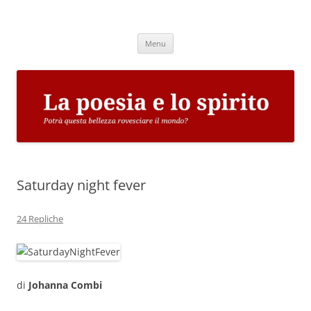
Vai
al
La poesia e lo spirito
contenuto
Potrà questa bellezza rovesciare il mondo?
Menu
Saturday night fever
24 Repliche
di
Johanna Combi