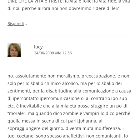
DIRE CHE LA VITA é TRISTE! la vita è folle! la vita ride,la vita
di noi, perchè all’ora noi non dovremmo ridere di lei?
↓
Rispondi
lucy
24/06/2009 alle 12:56
no, assolutamente non moralismo. preoccupazione. e non
solo per lo sballo chimico-alcolico, ma per lo sballo dei
sentimenti, per la disabitudine alla comunicazione a causa
di ipercontatto ipercomunicazione o, al contrario ipo-sub
etc. è inevitabile che alla mia età possa sfuggire un po’ di
“morale”, ma quando dico zombie e vampiri lo dico perché
quella messa in scena di cui parli,johanna, al
sopraggiungere del giorno, diventa muta indifferenza. i
tuoi coetanei sono spesso anaffettivi, non comunicanti. lo