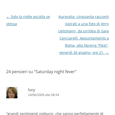
k
Navigazione
←
Solo la notte ascolta se
Auroralia: cinquanta racconti
articolo
stessa
ispirati a una foto di Jerry
Uelsmann, da un’idea di Gaja
Cenciarelli. Appuntamento a
Roma, alla libreria “Flexi”,
venerdì 26 giugno, ore 21.
→
24 pensieri su “
Saturday night fever
”
lucy
24/06/2009 alle 08:54
“grandi sentimenti notturni, che sanno perfettamente di