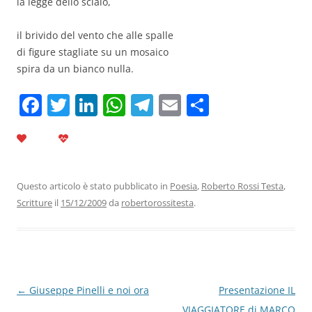
la legge dello scialo,
il brivido del vento che alle spalle
di figure stagliate su un mosaico
spira da un bianco nulla.
F
T
Li
W
T
E
C
a
w
n
h
el
m
o
c
itt
k
at
e
ai
n
e
er
e
s
gr
l
di
b
dI
A
a
vi
Questo articolo è stato pubblicato in
Poesia
,
Roberto Rossi Testa
,
Scritture
il
15/12/2009
da
robertorossitesta
.
o
n
p
m
di
o
p
k
Navigazione
←
Giuseppe Pinelli e noi ora
Presentazione IL
articolo
VIAGGIATORE di MARCO