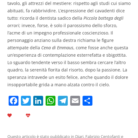
tavolo, gli attrezzi del mestiere: rispetto agli studi cui siamo
abituati, fa rabbrividire. L’espressione del cavadenti dice
tutto: ricorda il dentista sadico della
Piccola bottega degli
orrori
; invece, forse, è solo il parossismo dello sforzo,
l’acme di un impegno professionale coscienzioso. Il
personaggio anziano sulla destra richiama le figure
attempate della
Cena di Emmaus
, come fosse anche questa
un’esperienza di contemplazione esterrefatta e sbigottita.
Lo sguardo tendente verso il basso sembra cercare l’altro
quadro, la serenità fiorita dal risorto, dopo la passione. La
speranza intravede un esito felice, anche quando il dolore
insopportabile grida a mano alzata contro il cielo.
F
T
Li
W
T
E
C
a
w
n
h
el
m
o
c
itt
k
at
e
ai
n
e
er
e
s
gr
l
di
Questo articolo è stato pubblicato in
Diari
,
Fabrizio Centofanti
e