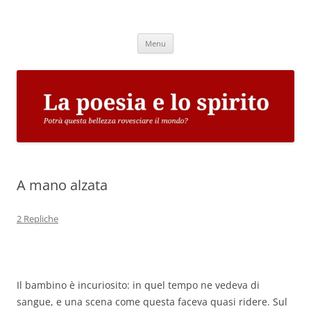
Vai
al
La poesia e lo spirito
contenuto
Potrà questa bellezza rovesciare il mondo?
Menu
A mano alzata
2 Repliche
Il bambino è incuriosito: in quel tempo ne vedeva di
sangue, e una scena come questa faceva quasi ridere. Sul