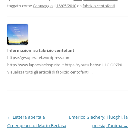
b
dI
A
a
vi
taggato come
Caravaggio
il
16/05/2010
da
fabrizio centofanti
o
n
p
m
di
o
p
k
Informazioni su fabrizio centofanti
https://gesuperatei.wordpress.com
http://www.lapoesiaelospirito.it https://youtu.be/wnH1GlOPZk0
Visualizza tutti gli articoli di fabrizio centofanti
→
Navigazione
←
Lettera aperta a
Emerico Giachery: i luoghi, la
articolo
Greenpeace di Mario Bertasa
poesia, l’anima
→