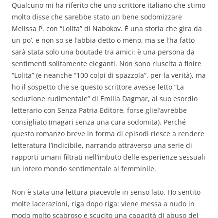
Qualcuno mi ha riferito che uno scrittore italiano che stimo
molto disse che sarebbe stato un bene sodomizzare
Melissa P. con “Lolita” di Nabokov. È una storia che gira da
un po’, e non so se l’abbia detto o meno, ma se l’ha fatto
sarà stata solo una boutade tra amici: è una persona da
sentimenti solitamente eleganti. Non sono riuscita a finire
“Lolita” (e neanche “100 colpi di spazzola”, per la verità), ma
ho il sospetto che se questo scrittore avesse letto “La
seduzione rudimentale” di Emilia Dagmar, al suo esordio
letterario con Senza Patria Editore, forse gliel’avrebbe
consigliato (magari senza una cura sodomita)
. Perché
questo romanzo breve in forma di episodi riesce a rendere
letteratura l’indicibile, narrando attraverso una serie di
rapporti umani filtrati nell’imbuto delle esperienze sessuali
un intero mondo sentimentale al femminile.
Non è stata una lettura piacevole in senso lato. Ho sentito
molte lacerazioni, riga dopo riga: viene messa a nudo in
modo molto scabroso e scucito una capacità di abuso del