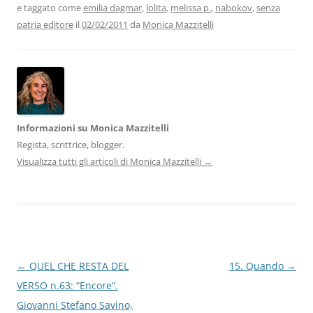
e taggato come
emilia dagmar
,
lolita
,
melissa p.
,
nabokov
,
senza
o
n
p
m
di
patria editore
il
02/02/2011
da
Monica Mazzitelli
o
p
k
Informazioni su Monica Mazzitelli
Regista, scrittrice, blogger.
Visualizza tutti gli articoli di Monica Mazzitelli
→
Navigazione
←
QUEL CHE RESTA DEL
15. Quando
→
articolo
VERSO n.63: “Encore”.
Giovanni Stefano Savino,