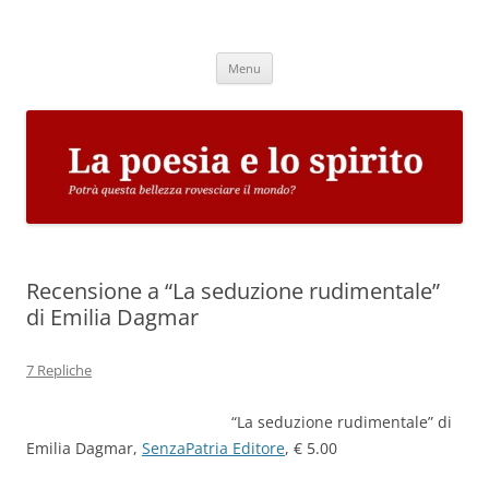
Vai
al
La poesia e lo spirito
contenuto
Potrà questa bellezza rovesciare il mondo?
Menu
Recensione a “La seduzione rudimentale”
di Emilia Dagmar
7 Repliche
“La seduzione rudimentale” di
Emilia Dagmar,
SenzaPatria Editore
, € 5.00