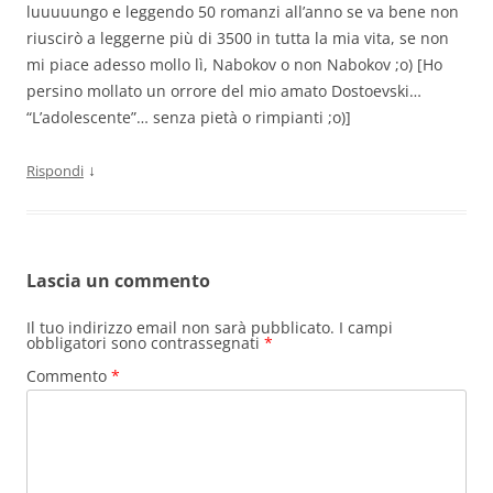
luuuuungo e leggendo 50 romanzi all’anno se va bene non
riuscirò a leggerne più di 3500 in tutta la mia vita, se non
mi piace adesso mollo lì, Nabokov o non Nabokov ;o) [Ho
persino mollato un orrore del mio amato Dostoevski…
“L’adolescente”… senza pietà o rimpianti ;o)]
↓
Rispondi
Lascia un commento
Il tuo indirizzo email non sarà pubblicato.
I campi
obbligatori sono contrassegnati
*
Commento
*