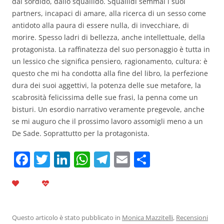
dal sordido, dallo squallido. Squallidi semmai i suoi
partners, incapaci di amare, alla ricerca di un sesso come
antidoto alla paura di essere nulla, di invecchiare, di
morire. Spesso ladri di bellezza, anche intellettuale, della
protagonista. La raffinatezza del suo personaggio è tutta in
un lessico che significa pensiero, ragionamento, cultura: è
questo che mi ha condotta alla fine del libro, la perfezione
dura dei suoi aggettivi, la potenza delle sue metafore, la
scabrosità felicissima delle sue frasi, la penna come un
bisturi. Un esordio narrativo veramente pregevole, anche
se mi auguro che il prossimo lavoro assomigli meno a un
De Sade. Soprattutto per la protagonista.
F
T
Li
W
T
E
C
a
w
n
h
el
m
o
c
itt
k
at
e
ai
n
e
er
e
s
gr
l
di
b
dI
A
a
vi
Questo articolo è stato pubblicato in
Monica Mazzitelli
,
Recensioni