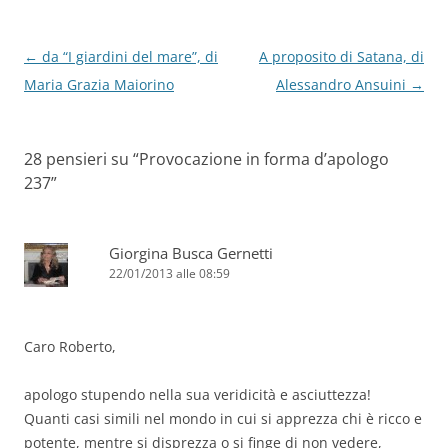
k
Navigazione
←
da “I giardini del mare”, di
A proposito di Satana, di
articolo
Maria Grazia Maiorino
Alessandro Ansuini
→
28 pensieri su “
Provocazione in forma d’apologo
237
”
Giorgina Busca Gernetti
22/01/2013 alle 08:59
Caro Roberto,
apologo stupendo nella sua veridicità e asciuttezza!
Quanti casi simili nel mondo in cui si apprezza chi è ricco e
potente, mentre si disprezza o si finge di non vedere,