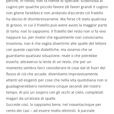
perché, in fondo, non fa niente di speciale: scodinzola al
cugino per qualche piccolo favore (di favori grandi il cugino
non gliene farebbe) e non andando d’accordo col fratello
ha deciso di disinteressarsene. Ma forse c’è stato qualcosa
di grosso, in cui il fratello può avere avuto la maggior parte
di torto, non lo sappiamo. Il fratello del resto non si fa vivo
neppure lui, per motivi che egualmente non conosciamo.
Insomma, non è che voglia divertirmi alle spalle del lettore
con queste capriole dialettiche, ma osservo che se
guardiamo qualsiasi situazione, reale o che potrebbe
esserlo, attraverso la lente di un testo, che per un
momento sembra farci considerare le cose dal di fuori del
flusso di ciò che accade, diventiamo improvvisamente
attenti ed esigenti per cose che nella vita quotidiana non si
guadagnerebbero nemmeno cinque secondi del nostro
tempo. Al più un sospiro con gli occhi al cielo, completati
magari da un’alzata di spalle.
Succede così, lo sappiamo bene, nel novantacinque per
cento dei casi – ad essere molto ottimisti. A parziale