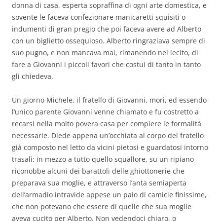
donna di casa, esperta sopraffina di ogni arte domestica, e
sovente le faceva confezionare manicaretti squisiti o
indumenti di gran pregio che poi faceva avere ad Alberto
con un biglietto ossequioso. Alberto ringraziava sempre di
suo pugno, e non mancava mai, rimanendo nel lecito, di
fare a Giovanni i piccoli favori che costui di tanto in tanto
gli chiedeva.
Un giorno Michele, il fratello di Giovanni, morì, ed essendo
l’unico parente Giovanni venne chiamato e fu costretto a
recarsi nella molto povera casa per compiere le formalità
necessarie. Diede appena un’occhiata al corpo del fratello
già composto nel letto da vicini pietosi e guardatosi intorno
trasalì: in mezzo a tutto quello squallore, su un ripiano
riconobbe alcuni dei barattoli delle ghiottonerie che
preparava sua moglie, e attraverso l’anta semiaperta
dell’armadio intravide appese un paio di camicie finissime,
che non potevano che essere di quelle che sua moglie
aveva cucito per Alberto. Non vedendoci chiaro, o