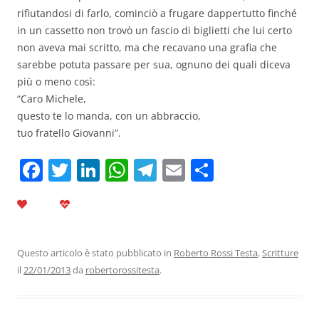
rifiutandosi di farlo, cominciò a frugare dappertutto finché
in un cassetto non trovò un fascio di biglietti che lui certo
non aveva mai scritto, ma che recavano una grafia che
sarebbe potuta passare per sua, ognuno dei quali diceva
più o meno così:
“Caro Michele,
questo te lo manda, con un abbraccio,
tuo fratello Giovanni”.
F
T
Li
W
T
E
C
a
w
n
h
el
m
o
c
itt
k
at
e
ai
n
e
er
e
s
gr
l
di
b
dI
A
a
vi
Questo articolo è stato pubblicato in
Roberto Rossi Testa
,
Scritture
il
22/01/2013
da
robertorossitesta
.
o
n
p
m
di
o
p