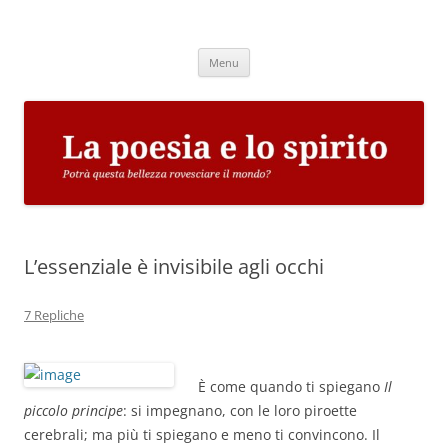
Vai
al
La poesia e lo spirito
contenuto
Potrà questa bellezza rovesciare il mondo?
Menu
L’essenziale è invisibile agli occhi
7 Repliche
È come quando ti spiegano
Il
piccolo principe
: si impegnano, con le loro piroette
cerebrali; ma più ti spiegano e meno ti convincono. Il