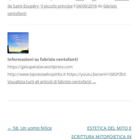
b
dI
A
a
vi
de Saint-Exupéry
,
Il piccolo principe
il
04/09/2016
da
fabrizio
o
n
p
m
di
centofanti
o
p
k
Informazioni su fabrizio centofanti
https://gesuperatei.wordpress.com
http://www.lapoesiaelospirito.it https://youtu.be/wnH1GlOPZk0
Visualizza tutti gli articoli di fabrizio centofanti
→
Navigazione
←
58. Un uomo felice
ESTETICA DEL MITO E
articolo
SCRITTURA MITOPOIETICA IN