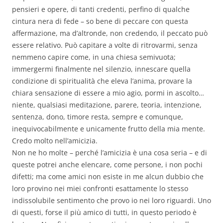
pensieri e opere, di tanti credenti, perfino di qualche
cintura nera di fede – so bene di peccare con questa
affermazione, ma d’altronde, non credendo, il peccato può
essere relativo. Può capitare a volte di ritrovarmi, senza
nemmeno capire come, in una chiesa semivuota;
immergermi finalmente nel silenzio, innescare quella
condizione di spiritualità che eleva l’anima, provare la
chiara sensazione di essere a mio agio, pormi in ascolto…
niente, qualsiasi meditazione, parere, teoria, intenzione,
sentenza, dono, timore resta, sempre e comunque,
inequivocabilmente e unicamente frutto della mia mente.
Credo molto nell’amicizia.
Non ne ho molte – perché l’amicizia è una cosa seria – e di
queste potrei anche elencare, come persone, i non pochi
difetti; ma come amici non esiste in me alcun dubbio che
loro provino nei miei confronti esattamente lo stesso
indissolubile sentimento che provo io nei loro riguardi. Uno
di questi, forse il più amico di tutti, in questo periodo è