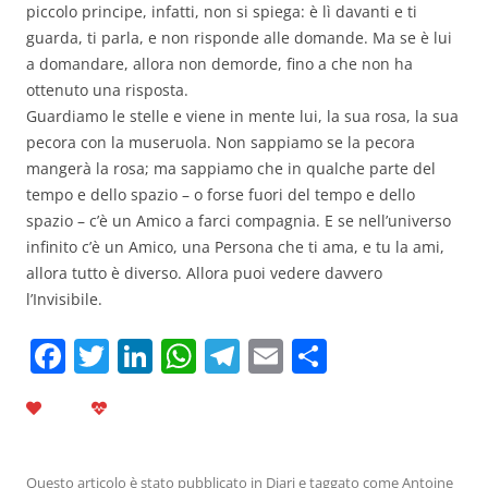
piccolo principe, infatti, non si spiega: è lì davanti e ti
guarda, ti parla, e non risponde alle domande. Ma se è lui
a domandare, allora non demorde, fino a che non ha
ottenuto una risposta.
Guardiamo le stelle e viene in mente lui, la sua rosa, la sua
pecora con la museruola. Non sappiamo se la pecora
mangerà la rosa; ma sappiamo che in qualche parte del
tempo e dello spazio – o forse fuori del tempo e dello
spazio – c’è un Amico a farci compagnia. E se nell’universo
infinito c’è un Amico, una Persona che ti ama, e tu la ami,
allora tutto è diverso. Allora puoi vedere davvero
l’Invisibile.
F
T
Li
W
T
E
C
a
w
n
h
el
m
o
c
itt
k
at
e
ai
n
e
er
e
s
gr
l
di
Questo articolo è stato pubblicato in
Diari
e taggato come
Antoine