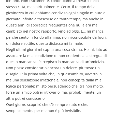
lontano. Non fisicamente, continuiamo a trovarci nella
stessa città, ma spiritualmente. Certo, il tempo della
giovinezza in cui abbiamo condiviso ogni singolo minuto di
giornate infinite è trascorso da tanto tempo, ma anche in
questi anni di sporadica frequentazione nulla era mai
cambiato nel nostro rapporto. Fino ad oggi. E… mi manca,
perché sento in fondo all’anima, non riconoscibile da fuori,
un dolore sottile; questo distacco mi fa male.
Negli ultimi giorni mi capita una cosa strana. Ho iniziato ad
associare la mia condizione di non credente alla stregua di
questa mancanza. Percepisco la mancanza di un’amicizia.
Non posso considerarlo ancora un dolore, piuttosto un
disagio. E’ la prima volta che, in quest’ambito, avverto in
me una sensazione irrazionale, non concepita dalla mia
logica personale: mi sto persuadendo che, tra non molto,
forse un amico potrei ritrovarlo, ma, probabilmente, un
altro potrei conoscerlo.
Quel giorno scoprirò che c’è sempre stato e che,
semplicemente, per me non è più invisibile.