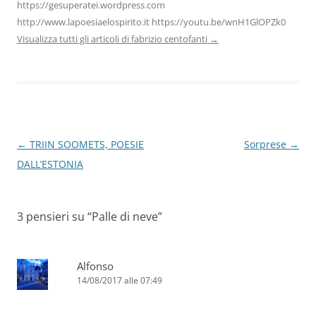
https://gesuperatei.wordpress.com
http://www.lapoesiaelospirito.it https://youtu.be/wnH1GlOPZk0
Visualizza tutti gli articoli di fabrizio centofanti
→
Navigazione
←
TRIIN SOOMETS, POESIE
Sorprese
→
articolo
DALL’ESTONIA
3 pensieri su “
Palle di neve
”
Alfonso
14/08/2017 alle 07:49