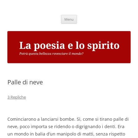
Vai
al
La poesia e lo spirito
contenuto
Potrà questa bellezza rovesciare il mondo?
Menu
Palle di neve
3 Repliche
Cominciarono a lanciarsi bombe. Sì, come si tirano palle di
neve, poco importa se ridendo o digrignando i denti. Era
un mondo in balia d’un manipolo di matti, senza rispetto