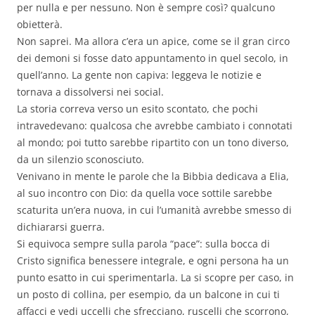
per nulla e per nessuno. Non è sempre così? qualcuno
obietterà.
Non saprei. Ma allora c’era un apice, come se il gran circo
dei demoni si fosse dato appuntamento in quel secolo, in
quell’anno. La gente non capiva: leggeva le notizie e
tornava a dissolversi nei social.
La storia correva verso un esito scontato, che pochi
intravedevano: qualcosa che avrebbe cambiato i connotati
al mondo; poi tutto sarebbe ripartito con un tono diverso,
da un silenzio sconosciuto.
Venivano in mente le parole che la Bibbia dedicava a Elia,
al suo incontro con Dio: da quella voce sottile sarebbe
scaturita un’era nuova, in cui l’umanità avrebbe smesso di
dichiararsi guerra.
Si equivoca sempre sulla parola “pace”: sulla bocca di
Cristo significa benessere integrale, e ogni persona ha un
punto esatto in cui sperimentarla. La si scopre per caso, in
un posto di collina, per esempio, da un balcone in cui ti
affacci e vedi uccelli che sfrecciano, ruscelli che scorrono,