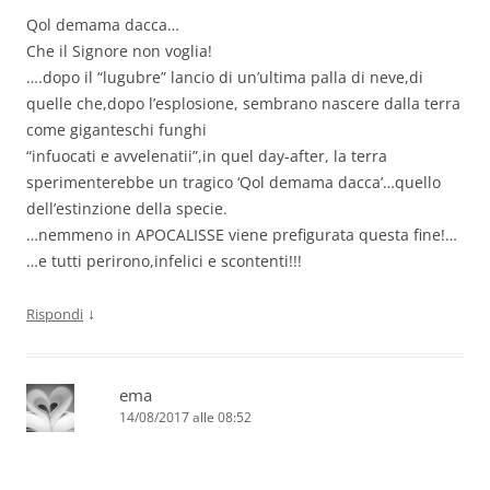
Qol demama dacca…
Che il Signore non voglia!
….dopo il “lugubre” lancio di un’ultima palla di neve,di
quelle che,dopo l’esplosione, sembrano nascere dalla terra
come giganteschi funghi
“infuocati e avvelenatii”,in quel day-after, la terra
sperimenterebbe un tragico ‘Qol demama dacca’…quello
dell’estinzione della specie.
…nemmeno in APOCALISSE viene prefigurata questa fine!…
…e tutti perirono,infelici e scontenti!!!
↓
Rispondi
ema
14/08/2017 alle 08:52