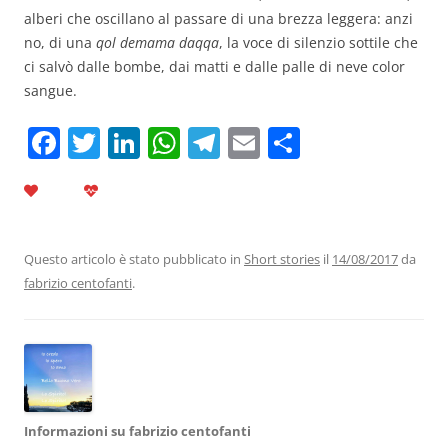
alberi che oscillano al passare di una brezza leggera: anzi
no, di una
qol
demama daqqa
, la voce di silenzio sottile che
ci salvò dalle bombe, dai matti e dalle palle di neve color
sangue.
F
T
Li
W
T
E
C
a
w
n
h
el
m
o
c
itt
k
at
e
ai
n
e
er
e
s
gr
l
di
b
dI
A
a
vi
Questo articolo è stato pubblicato in
Short stories
il
14/08/2017
da
fabrizio centofanti
.
o
n
p
m
di
o
p
k
Informazioni su fabrizio centofanti