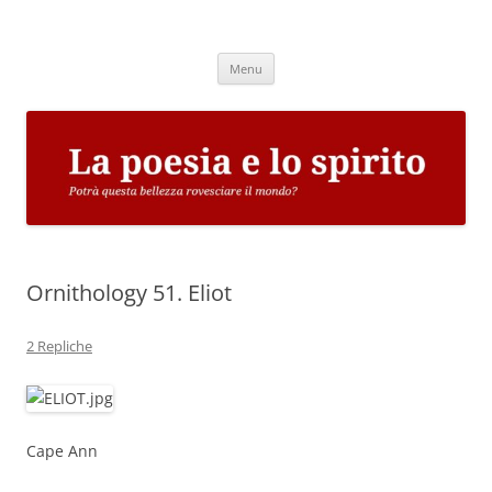
Vai
al
La poesia e lo spirito
contenuto
Potrà questa bellezza rovesciare il mondo?
Menu
Ornithology 51. Eliot
2 Repliche
Cape Ann