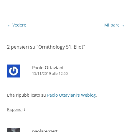
Navigazione
←
Vedere
Mi pare
→
articolo
2 pensieri su “
Ornithology 51. Eliot
”
Paolo Ottaviani
15/11/2019 alle 12:50
L’ha ripubblicato su
Paolo Ottaviani's Weblog
.
↓
Rispondi
paolarenzetti