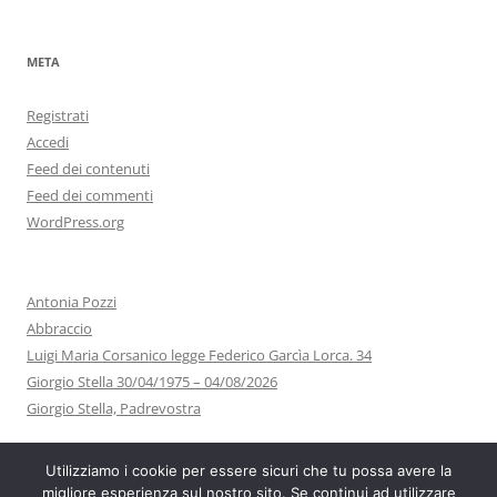
META
Registrati
Accedi
Feed dei contenuti
Feed dei commenti
WordPress.org
Antonia Pozzi
Abbraccio
Luigi Maria Corsanico legge Federico Garcìa Lorca. 34
Giorgio Stella 30/04/1975 – 04/08/2026
Giorgio Stella, Padrevostra
Utilizziamo i cookie per essere sicuri che tu possa avere la
migliore esperienza sul nostro sito. Se continui ad utilizzare