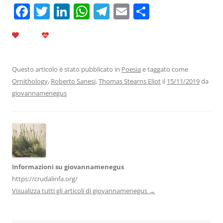
F
T
Li
W
T
E
C
a
w
n
h
el
m
o
c
itt
k
at
e
ai
n
e
er
e
s
gr
l
di
b
dI
A
a
vi
Questo articolo è stato pubblicato in
Poesia
e taggato come
Ornithology
,
Roberto Sanesi
,
Thomas Stearns Eliot
il
15/11/2019
da
o
n
p
m
di
giovannamenegus
o
p
k
Informazioni su giovannamenegus
https://crudalinfa.org/
Visualizza tutti gli articoli di giovannamenegus
→