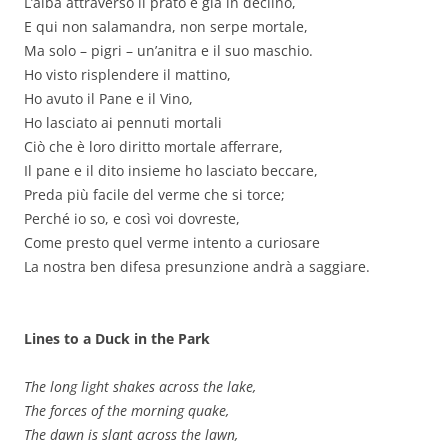
L’alba attraverso il prato è già in declino,
E qui non salamandra, non serpe mortale,
Ma solo – pigri – un’anitra e il suo maschio.
Ho visto risplendere il mattino,
Ho avuto il Pane e il Vino,
Ho lasciato ai pennuti mortali
Ciò che è loro diritto mortale afferrare,
Il pane e il dito insieme ho lasciato beccare,
Preda più facile del verme che si torce;
Perché io so, e così voi dovreste,
Come presto quel verme intento a curiosare
La nostra ben difesa presunzione andrà a saggiare.
Lines to a Duck in the Park
The long light shakes across the lake,
The forces of the morning quake,
The dawn is slant across the lawn,