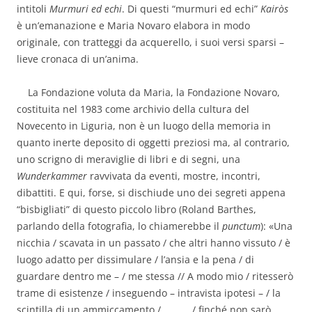
intitoli
Murmuri ed echi
. Di questi “murmuri ed echi”
Kairòs
è un’emanazione e Maria Novaro elabora in modo
originale, con tratteggi da acquerello, i suoi versi sparsi –
lieve cronaca di un’anima.
La Fondazione voluta da Maria, la Fondazione Novaro,
costituita nel 1983 come archivio della cultura del
Novecento in Liguria, non è un luogo della memoria in
quanto inerte deposito di oggetti preziosi ma, al contrario,
uno scrigno di meraviglie di libri e di segni, una
Wunderkammer
ravvivata da eventi, mostre, incontri,
dibattiti. E qui, forse, si dischiude uno dei segreti appena
“bisbigliati” di questo piccolo libro (Roland Barthes,
parlando della fotografia, lo chiamerebbe il
punctum
): «Una
nicchia / scavata in un passato / che altri hanno vissuto / è
luogo adatto per dissimulare / l’ansia e la pena / di
guardare dentro me – / me stessa // A modo mio / ritesserò
trame di esistenze / inseguendo – intravista ipotesi – / la
scintilla di un ammiccamento / …….… / finché non sarò