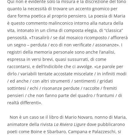
Qui non è evidente solo la misura e la discrezione del tono
quanto la necessità di trovare un accento gnomico per
dare forma poetica al proprio pensiero. La poesia di Maria
è questo commento malinconico intorno alla natura della
vita, intonato in un clima di composta elegia, di “classica”
pensosità. «Trasalirò / se dal mosaico ricomposto / affiorerà
un segno – perduta / eco di non verificate / assonanze». I
registri della memoria personale sono anche l’analisi,
espressa in versi brevi, quasi sussurrati, di come
raccontarsi, e dell’indicibile che ci avvolge. «Le parole per
dirlo / variabili tentate accostate miscelate / in infiniti modi
/ ed anche / con altri strumenti / sentimenti / gridati
sottintesi / echi / risonanze perdute / raccolte / fremiti
pensieri / che non fanno parte del quadro / frantumi / di
realtà differenti».
Non è un caso se il libro di Mario Novaro, nonno di Maria,
animatore della rivista
La Riviera Ligure
dove pubblicarono
poeti come Boine e Sbarbaro, Campana e Palazzeschi, si