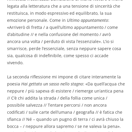
legata alla letteratura che a una tensione di sincerità che
restituisca, in modo espressivo ed equilibrato, la sua
emozione personale. Come in
Ultimo appuntamento
:
«Arriverò di fretta / a quell’ultimo appuntamento / come
d’abitudine // e nella confusione del momento / avrò
ancora una volta / perduto di vista l’essenziale». L’io si
smarrisce, perde l’essenziale, senza neppure sapere cosa
sia, qualcosa di indefinibile, come spesso ci accade
vivendo.
La seconda riflessione mi impone di citare interamente la
poesia
Hai gettato un sasso nello stagno
: «Da quell’acqua che
neppure / più sapeva di esistere / riemerge un’antica pena
// C’è chi addita la strada / della follia come unica /
possibile salvezza // Tentare percorsi / non ancora
codificati / sulle carte dell’umana / geografia // è fatica che
sfianca // Né – quando un pugno di terra / ci avrà chiuso la
bocca – / neppure allora sapremo / se ne valeva la pena».