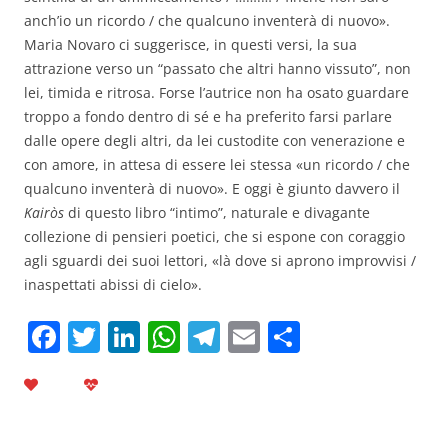
anch’io un ricordo / che qualcuno inventerà di nuovo».
Maria Novaro ci suggerisce, in questi versi, la sua
attrazione verso un “passato che altri hanno vissuto”, non
lei, timida e ritrosa. Forse l’autrice non ha osato guardare
troppo a fondo dentro di sé e ha preferito farsi parlare
dalle opere degli altri, da lei custodite con venerazione e
con amore, in attesa di essere lei stessa «un ricordo / che
qualcuno inventerà di nuovo». E oggi è giunto davvero il
Kairòs
di questo libro “intimo”, naturale e divagante
collezione di pensieri poetici, che si espone con coraggio
agli sguardi dei suoi lettori, «là dove si aprono improvvisi /
inaspettati abissi di cielo».
F
T
Li
W
T
E
C
a
w
n
h
el
m
o
c
itt
k
at
e
ai
n
e
er
e
s
gr
l
di