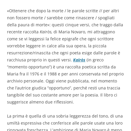
«Ottenere che dopo la morte / le parole scritte // per altri
non fossero morte / sarebbe come rinascere / spogliati
della paura di morte»: questi cinque versi, che traggo dalla
recente raccolta
Kairòs,
di Maria Novaro, mi attraggono
come se vi leggessi la felice epigrafe che ogni scrittore
vorrebbe leggere in calce alla sua opera, la piccola
resurrezione/rinascita che ogni poeta esige dalle parole è
racchiusa proprio in questi versi.
Kairòs
(in greco
“momento opportuno”)
è una
raccolta poetica scritta da
Maria fra il 1976 e il 1988 e per anni conservata nel proprio
archivio personale. Oggi viene pubblicata, nel momento
che l’autrice giudica “opportuno”, perché resti una traccia
tangibile del suo costante amore per la poesia. Il libro ci
suggerisce almeno due riflessioni.
La prima è quella di una sobria leggerezza del tono, di una
umiltà espressiva che conferisce alle parole usate una loro
rinnovata freschezza. L’ambizione di Maria Novaro è meno