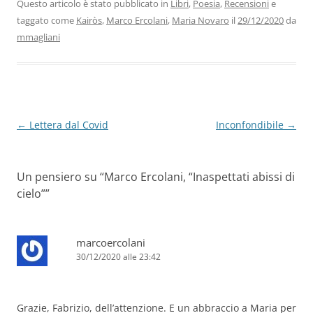
b
dI
A
a
vi
Questo articolo è stato pubblicato in
Libri
,
Poesia
,
Recensioni
e
taggato come
Kairòs
,
Marco Ercolani
,
Maria Novaro
il
29/12/2020
da
o
n
p
m
di
mmagliani
o
p
k
Navigazione
←
Lettera dal Covid
Inconfondibile
→
articolo
Un pensiero su “
Marco Ercolani, “Inaspettati abissi di
cielo”
”
marcoercolani
30/12/2020 alle 23:42
Grazie, Fabrizio, dell’attenzione. E un abbraccio a Maria per