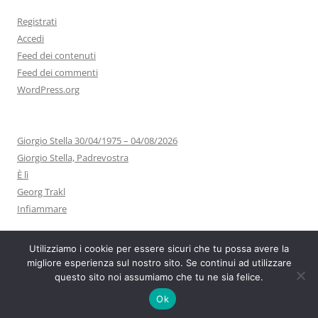
Registrati
Accedi
Feed dei contenuti
Feed dei commenti
WordPress.org
Giorgio Stella 30/04/1975 – 04/08/2026
Giorgio Stella, Padrevostra
È lì
Georg Trakl
Infiammare
Utilizziamo i cookie per essere sicuri che tu possa avere la
migliore esperienza sul nostro sito. Se continui ad utilizzare
questo sito noi assumiamo che tu ne sia felice.
Proudly powered by WordPress
Ok