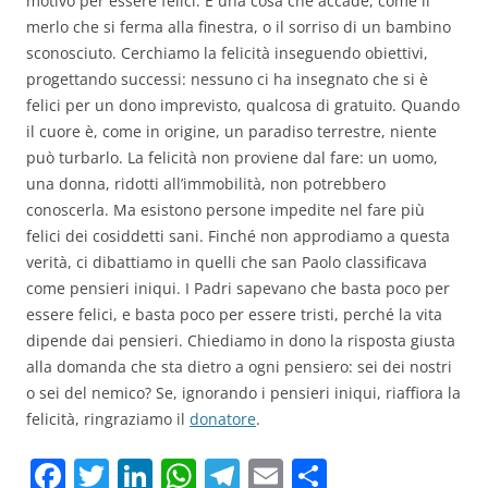
motivo per essere felici. È una cosa che accade, come il
merlo che si ferma alla finestra, o il sorriso di un bambino
sconosciuto. Cerchiamo la felicità inseguendo obiettivi,
progettando successi: nessuno ci ha insegnato che si è
felici per un dono imprevisto, qualcosa di gratuito. Quando
il cuore è, come in origine, un paradiso terrestre, niente
può turbarlo. La felicità non proviene dal fare: un uomo,
una donna, ridotti all’immobilità, non potrebbero
conoscerla. Ma esistono persone impedite nel fare più
felici dei cosiddetti sani. Finché non approdiamo a questa
verità, ci dibattiamo in quelli che san Paolo classificava
come pensieri iniqui. I Padri sapevano che basta poco per
essere felici, e basta poco per essere tristi, perché la vita
dipende dai pensieri. Chiediamo in dono la risposta giusta
alla domanda che sta dietro a ogni pensiero: sei dei nostri
o sei del nemico? Se, ignorando i pensieri iniqui, riaffiora la
felicità, ringraziamo il
donatore
.
F
T
Li
W
T
E
C