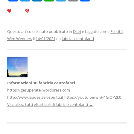
a
w
n
h
el
m
o
c
itt
k
at
e
ai
n
e
er
e
s
gr
l
di
b
dI
A
a
vi
Questo articolo è stato pubblicato in
Diari
e taggato come
Felicità
,
Wim Wenders
il
14/01/2021
da
fabrizio centofanti
o
n
p
m
di
o
p
k
Informazioni su fabrizio centofanti
https://gesuperatei.wordpress.com
http://www.lapoesiaelospirito.it https://youtu.be/wnH1GlOPZk0
Visualizza tutti gli articoli di fabrizio centofanti
→