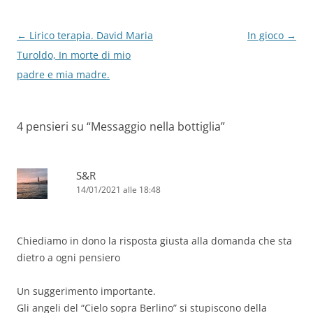
Navigazione
←
Lirico terapia. David Maria
In gioco
→
articolo
Turoldo, In morte di mio
padre e mia madre.
4 pensieri su “
Messaggio nella bottiglia
”
S&R
14/01/2021 alle 18:48
Chiediamo in dono la risposta giusta alla domanda che sta
dietro a ogni pensiero
Un suggerimento importante.
Gli angeli del “Cielo sopra Berlino” si stupiscono della