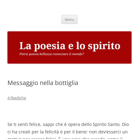
Vai
al
La poesia e lo spirito
contenuto
Potrà questa bellezza rovesciare il mondo?
Menu
Messaggio nella bottiglia
4 Repliche
Se ti senti felice, sappi che è opera dello Spirito Santo. Dio
ci ha creati per la felicità e per il bene: non dev’esserci un