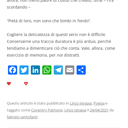
allora, non meno padre di costui che creasti, dirai – l’ira
scordando –
“Pietà di loro, non sono che bimbi in fondo”.
Cogliere la delicatezza di questi versi non è difficile.
Conservarne una traccia duratura è più arduo, perché
tendiamo a dimenticare ciò che conta. Vale, allora, come
esercizio di memoria, per noi distratti.
F
T
Li
W
T
E
C
a
w
n
h
el
m
o
c
itt
k
at
e
ai
n
e
er
e
s
gr
l
di
b
dI
A
a
vi
Questo articolo è stato pubblicato in
Lirico terapia
,
Poesia
e
taggato come
Coventry Patmore
,
Lirico terapia
il
24/04/2021
da
o
n
p
m
di
fabrizio centofanti
o
p