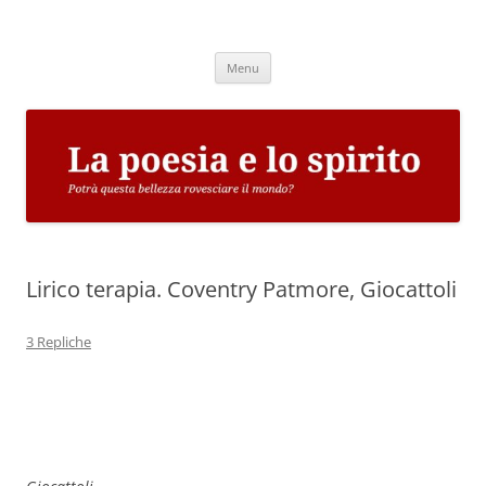
Vai
al
La poesia e lo spirito
contenuto
Potrà questa bellezza rovesciare il mondo?
Menu
Lirico terapia. Coventry Patmore, Giocattoli
3 Repliche