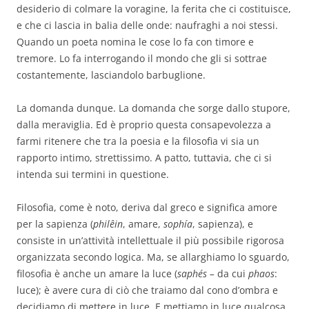
desiderio di colmare la voragine, la ferita che ci costituisce,
e che ci lascia in balia delle onde: naufraghi a noi stessi.
Quando un poeta nomina le cose lo fa con timore e
tremore. Lo fa interrogando il mondo che gli si sottrae
costantemente, lasciandolo barbuglione.
La domanda dunque. La domanda che sorge dallo stupore,
dalla meraviglia. Ed è proprio questa consapevolezza a
farmi ritenere che tra la poesia e la filosofia vi sia un
rapporto intimo, strettissimo. A patto, tuttavia, che ci si
intenda sui termini in questione.
Filosofia, come è noto, deriva dal greco e significa amore
per la sapienza (
philêin
, amare,
sophía
, sapienza), e
consiste in un’attività intellettuale il più possibile rigorosa
organizzata secondo logica. Ma, se allarghiamo lo sguardo,
filosofia è anche un amare la luce (
saphés –
da cui
phaos
:
luce); è avere cura di ciò che traiamo dal cono d’ombra e
decidiamo di mettere in luce. E mettiamo in luce qualcosa