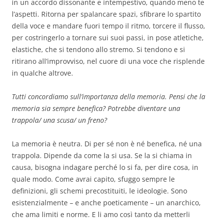
in un accordo dissonante e intempestivo, quando meno te
l’aspetti. Ritorna per spalancare spazi, sfibrare lo spartito
della voce e mandare fuori tempo il ritmo, torcere il flusso,
per costringerlo a tornare sui suoi passi, in pose atletiche,
elastiche, che si tendono allo stremo. Si tendono e si
ritirano all’improvviso, nel cuore di una voce che risplende
in qualche altrove.
Tutti concordiamo sull’importanza della memoria. Pensi che la
memoria sia sempre benefica? Potrebbe diventare una
trappola/ una scusa/ un freno?
La memoria è neutra. Di per sé non è né benefica, né una
trappola. Dipende da come la si usa. Se la si chiama in
causa, bisogna indagare perché lo si fa, per dire cosa, in
quale modo. Come avrai capito, sfuggo sempre le
definizioni, gli schemi precostituiti, le ideologie. Sono
esistenzialmente – e anche poeticamente – un anarchico,
che ama limiti e norme. E li amo così tanto da metterli