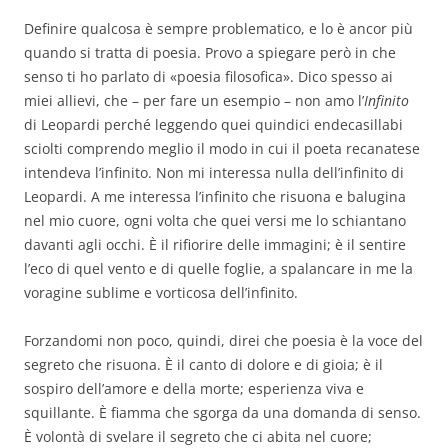
Definire qualcosa è sempre problematico, e lo è ancor più
quando si tratta di poesia. Provo a spiegare però in che
senso ti ho parlato di «poesia filosofica». Dico spesso ai
miei allievi, che – per fare un esempio – non amo l’
Infinito
di Leopardi perché leggendo quei quindici endecasillabi
sciolti comprendo meglio il modo in cui il poeta recanatese
intendeva l’infinito. Non mi interessa nulla dell’infinito di
Leopardi. A me interessa l’infinito che risuona e balugina
nel mio cuore, ogni volta che quei versi me lo schiantano
davanti agli occhi. È il rifiorire delle immagini; è il sentire
l’eco di quel vento e di quelle foglie, a spalancare in me la
voragine sublime e vorticosa dell’infinito.
Forzandomi non poco, quindi, direi che poesia è la voce del
segreto che risuona. È il canto di dolore e di gioia; è il
sospiro dell’amore e della morte; esperienza viva e
squillante. È fiamma che sgorga da una domanda di senso.
È volontà di svelare il segreto che ci abita nel cuore;