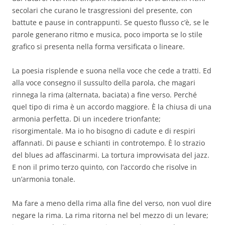
secolari che curano le trasgressioni del presente, con
battute e pause in contrappunti. Se questo flusso c’è, se le
parole generano ritmo e musica, poco importa se lo stile
grafico si presenta nella forma versificata o lineare.
La poesia risplende e suona nella voce che cede a tratti. Ed
alla voce consegno il sussulto della parola, che magari
rinnega la rima (alternata, baciata) a fine verso. Perché
quel tipo di rima è un accordo maggiore. È la chiusa di una
armonia perfetta. Di un incedere trionfante;
risorgimentale. Ma io ho bisogno di cadute e di respiri
affannati. Di pause e schianti in controtempo. È lo strazio
del blues ad affascinarmi. La tortura improvvisata del jazz.
E non il primo terzo quinto, con l’accordo che risolve in
un’armonia tonale.
Ma fare a meno della rima alla fine del verso, non vuol dire
negare la rima. La rima ritorna nel bel mezzo di un levare;