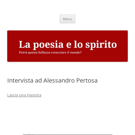
Vai
al
La poesia e lo spirito
contenuto
Potrà questa bellezza rovesciare il mondo?
Menu
Intervista ad Alessandro Pertosa
Lascia una risposta