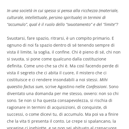
In una società in cui spesso si pensa alla ricchezza (materiale,
culturale, intellettuale, persino spirituale) in termini di
“accumulo”, qual è il ruolo dello “svuotamento” e del “limite”?
Svuotarsi, fare spazio, ritrarsi, è un compito primario. E
ognuno di noi fa spazio dentro di sé tenendo sempre di
vista il limite, la soglia, il confine. Chi è pieno di sé, chi non
si svuota, si pone come qualcuno dalla costituzione
definita. Come uno che sa chi è. Ma così facendo perde di
vista il segreto che ci abita il cuore, il mistero che ci
costituisce e ci rendere insondabili a noi stessi.
Mihi
quaestio factus sum
, scrive Agostino nelle
Confessioni
. Sono
diventato una domanda per me stesso, ovvero: non so chi
sono. Se non si ha questa consapevolezza, si rischia di
ragionare in termini di acquisizioni, di conquiste, di
successi, o come dicevi tu, di accumulo. Ma poi va a finire
che la vita ti presenta il conto. Le crepe si spalancano, la
voragine ci inghiotte, e se non sei abituato al crepacuore,