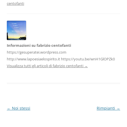
o
n
p
m
di
centofanti
o
p
k
Informazioni su fabrizio centofanti
https://gesuperatei.wordpress.com
http://www.lapoesiaelospirito.it https://youtu.be/wnH1GlOPZk0
Visualizza tutti gli articoli di fabrizio centofanti
→
Navigazione
←
Noi stessi
Rimpianti
→
articolo