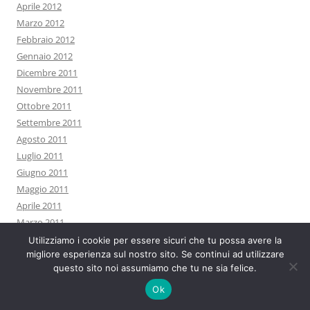
Aprile 2012
Marzo 2012
Febbraio 2012
Gennaio 2012
Dicembre 2011
Novembre 2011
Ottobre 2011
Settembre 2011
Agosto 2011
Luglio 2011
Giugno 2011
Maggio 2011
Aprile 2011
Marzo 2011
Febbraio 2011
Utilizziamo i cookie per essere sicuri che tu possa avere la
migliore esperienza sul nostro sito. Se continui ad utilizzare
Gennaio 2011
questo sito noi assumiamo che tu ne sia felice.
Dicembre 2010
Novembre 2010
Ok
Ottobre 2010