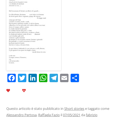
F
T
Li
W
T
E
C
a
w
n
h
el
m
o
c
itt
k
at
e
ai
n
e
er
e
s
gr
l
di
b
dI
A
a
vi
Questo articolo è stato pubblicato in
Short stories
e taggato come
Alessandro Pertosa
,
Raffaela Fazio
il
07/05/2021
da
fabrizio