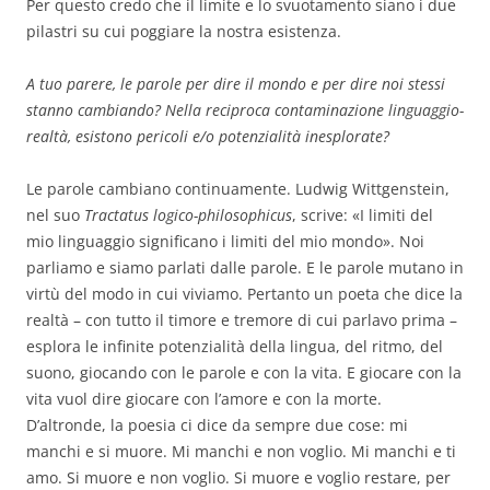
Per questo credo che il limite e lo svuotamento siano i due
pilastri su cui poggiare la nostra esistenza.
A tuo parere, le parole per dire il mondo e per dire noi stessi
stanno cambiando? Nella reciproca contaminazione linguaggio-
realtà, esistono pericoli e/o potenzialità inesplorate?
Le parole cambiano continuamente. Ludwig Wittgenstein,
nel suo
Tractatus logico-philosophicus
, scrive: «I limiti del
mio linguaggio significano i limiti del mio mondo». Noi
parliamo e siamo parlati dalle parole. E le parole mutano in
virtù del modo in cui viviamo. Pertanto un poeta che dice la
realtà – con tutto il timore e tremore di cui parlavo prima –
esplora le infinite potenzialità della lingua, del ritmo, del
suono, giocando con le parole e con la vita. E giocare con la
vita vuol dire giocare con l’amore e con la morte.
D’altronde, la poesia ci dice da sempre due cose: mi
manchi e si muore. Mi manchi e non voglio. Mi manchi e ti
amo. Si muore e non voglio. Si muore e voglio restare, per