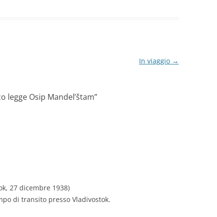
In viaggio
→
co legge Osip Mandel’štam
”
tok, 27 dicembre 1938)
mpo di transito presso Vladivostok.