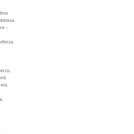
tino
addossa.
ce –
oforza,
 ecco,
enti
vivi,
a.