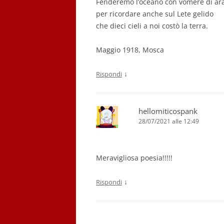
Fenderemo l’oceano con vomere di ar
per ricordare anche sul Lete gelido
che dieci cieli a noi costò la terra.
Maggio 1918, Mosca
↓
Rispondi
hellomiticospank
28/07/2021 alle 12:49
Meravigliosa poesia!!!!!
↓
Rispondi