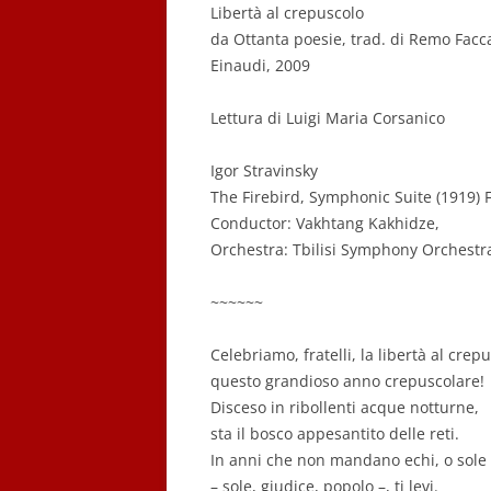
Libertà al crepuscolo
da Ottanta poesie, trad. di Remo Facc
Einaudi, 2009
Lettura di Luigi Maria Corsanico
Igor Stravinsky
The Firebird, Symphonic Suite (1919) F
Conductor: Vakhtang Kakhidze,
Orchestra: Tbilisi Symphony Orchestr
~~~~~~
Celebriamo, fratelli, la libertà al crep
questo grandioso anno crepuscolare!
Disceso in ribollenti acque notturne,
sta il bosco appesantito delle reti.
In anni che non mandano echi, o sole
– sole, giudice, popolo –, ti levi.