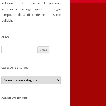
indegne dei valori umani in cui la persona
si riconosce in ogni spazio e in ogni
tempo, al di là di credenze e tessere
politiche.
CERCA
Ricerca
per:
CATEGORIE E AUTORI
Categorie
e
autori
COMMENTI RECENTI