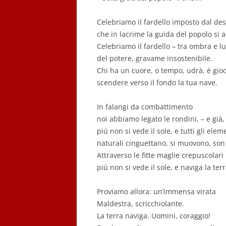
Celebriamo il fardello imposto dal des
che in lacrime la guida del popolo si 
Celebriamo il fardello – tra ombra e lu
del potere, gravame insostenibile.
Chi ha un cuore, o tempo, udrà, è gioc
scendere verso il fondo la tua nave.
In falangi da combattimento
noi abbiamo legato le rondini, – e già,
piú non si vede il sole, e tutti gli elem
naturali cinguettano, si muovono, son 
Attraverso le fitte maglie crepuscolari
piú non si vede il sole, e naviga la terr
Proviamo allora: un’immensa virata
Maldestra, scricchiolante.
La terra naviga. Uomini, coraggio!