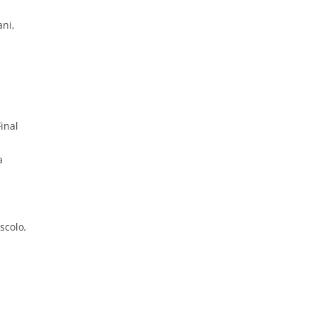
ani,
inal
a
uscolo,