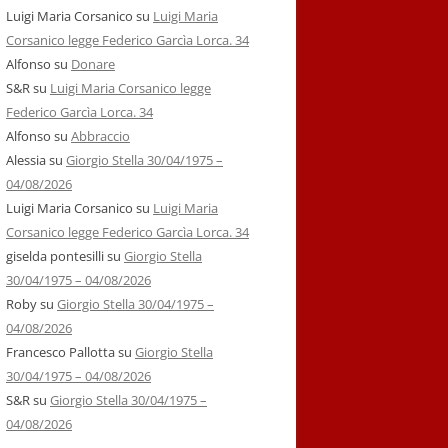
Luigi Maria Corsanico
su
Luigi Maria
Corsanico legge Federico Garcìa Lorca. 34
Alfonso
su
Donare
S&R
su
Luigi Maria Corsanico legge
Federico Garcìa Lorca. 34
Alfonso
su
Abbraccio
Alessia
su
Giorgio Stella 30/04/1975 –
04/08/2026
Luigi Maria Corsanico
su
Luigi Maria
Corsanico legge Federico Garcìa Lorca. 34
giselda pontesilli
su
Giorgio Stella
30/04/1975 – 04/08/2026
Roby
su
Giorgio Stella 30/04/1975 –
04/08/2026
Francesco Pallotta
su
Giorgio Stella
30/04/1975 – 04/08/2026
S&R
su
Giorgio Stella 30/04/1975 –
04/08/2026