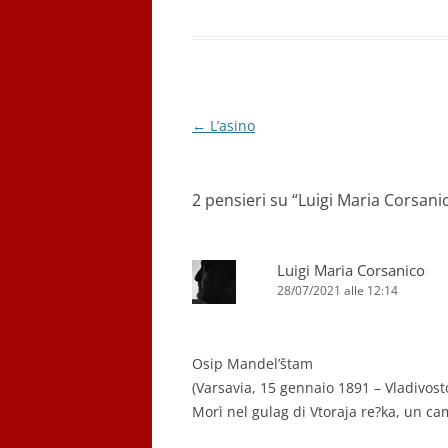
Navigazione
←
L’asino
articolo
2 pensieri su “
Luigi Maria Corsani
Luigi Maria Corsanico
28/07/2021 alle 12:14
Osip Mandel’štam
(Varsavia, 15 gennaio 1891 – Vladivos
Morì nel gulag di Vtoraja re?ka, un ca