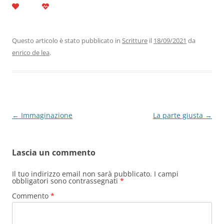
c
itt
k
at
e
ai
n
e
er
e
s
gr
l
di
b
dI
A
a
vi
Questo articolo è stato pubblicato in
Scritture
il
18/09/2021
da
enrico de lea
.
o
n
p
m
di
o
p
k
Navigazione
←
Immaginazione
La parte giusta
→
articolo
Lascia un commento
Il tuo indirizzo email non sarà pubblicato.
I campi
obbligatori sono contrassegnati
*
Commento
*