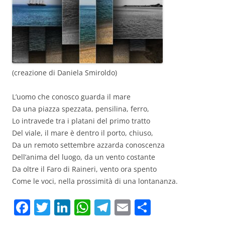
(creazione di Daniela Smiroldo)
L’uomo che conosco guarda il mare
Da una piazza spezzata, pensilina, ferro,
Lo intravede tra i platani del primo tratto
Del viale, il mare è dentro il porto, chiuso,
Da un remoto settembre azzarda conoscenza
Dell’anima del luogo, da un vento costante
Da oltre il Faro di Raineri, vento ora spento
Come le voci, nella prossimità di una lontananza.
F
T
Li
W
T
E
C
a
w
n
h
el
m
o