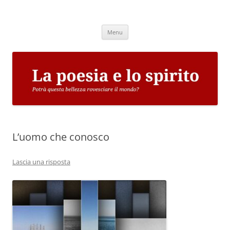
Vai
al
La poesia e lo spirito
contenuto
Potrà questa bellezza rovesciare il mondo?
Menu
L’uomo che conosco
Lascia una risposta