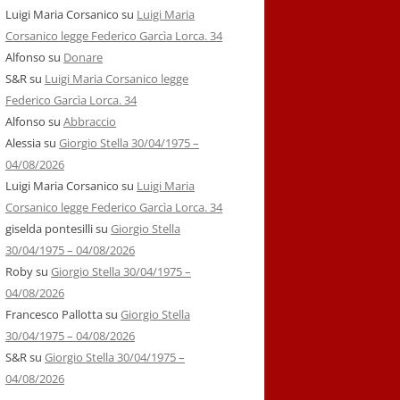
Luigi Maria Corsanico
su
Luigi Maria
Corsanico legge Federico Garcìa Lorca. 34
Alfonso
su
Donare
S&R
su
Luigi Maria Corsanico legge
Federico Garcìa Lorca. 34
Alfonso
su
Abbraccio
Alessia
su
Giorgio Stella 30/04/1975 –
04/08/2026
Luigi Maria Corsanico
su
Luigi Maria
Corsanico legge Federico Garcìa Lorca. 34
giselda pontesilli
su
Giorgio Stella
30/04/1975 – 04/08/2026
Roby
su
Giorgio Stella 30/04/1975 –
04/08/2026
Francesco Pallotta
su
Giorgio Stella
30/04/1975 – 04/08/2026
S&R
su
Giorgio Stella 30/04/1975 –
04/08/2026