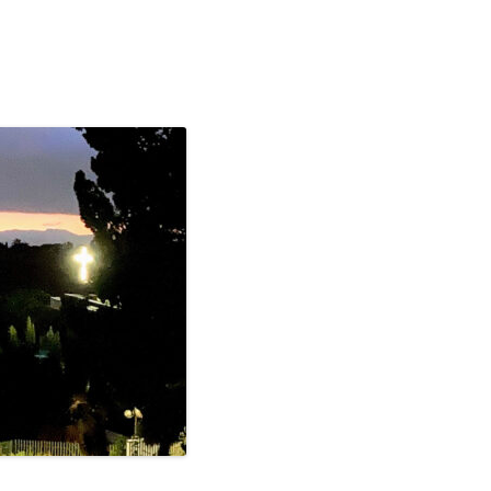
GIOVANNI NUSCIS
GUIDO MICHELONE
KIKA BOHR
MARINO MAGLIANI
MATTEO TELARA
MONICA MAZZITELLI
PASQUALE VITAGLIANO
RICCARDO FERRAZZI
ROBERTO PLEVANO
STEFANIE GOLISCH