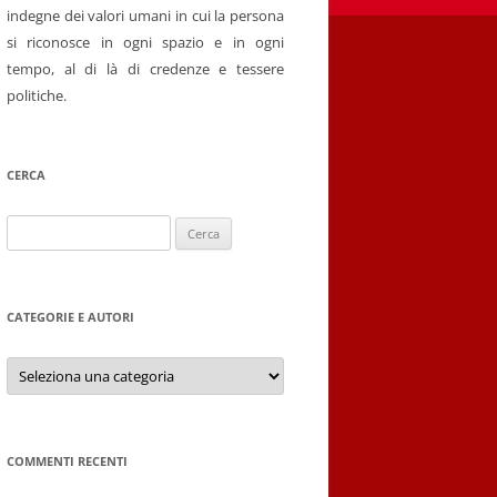
indegne dei valori umani in cui la persona
si riconosce in ogni spazio e in ogni
tempo, al di là di credenze e tessere
politiche.
CERCA
Ricerca
per:
CATEGORIE E AUTORI
Categorie
e
autori
COMMENTI RECENTI