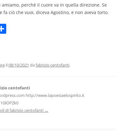
e amiamo, perché il cuore va in quella direzione. Se
 fa ciò che vuoi, diceva Agostino, e non aveva torto.
C
m
o
i
n
di
vi
ure
il
08/10/2021
da
fabrizio centofanti
.
di
izio centofanti
ordpress.com http://www.lapoesiaelospirito.it
H1GlOPZk0
icoli di fabrizio centofanti
→