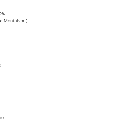
oa.
e Montalvor.)
o
o
mo