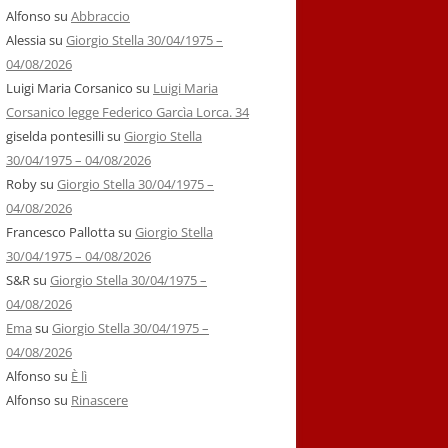
Alfonso
su
Abbraccio
Alessia
su
Giorgio Stella 30/04/1975 –
04/08/2026
Luigi Maria Corsanico
su
Luigi Maria
Corsanico legge Federico Garcìa Lorca. 34
giselda pontesilli
su
Giorgio Stella
30/04/1975 – 04/08/2026
Roby
su
Giorgio Stella 30/04/1975 –
04/08/2026
Francesco Pallotta
su
Giorgio Stella
30/04/1975 – 04/08/2026
S&R
su
Giorgio Stella 30/04/1975 –
04/08/2026
Ema
su
Giorgio Stella 30/04/1975 –
04/08/2026
Alfonso
su
È lì
Alfonso
su
Rinascere