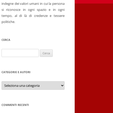
indegne dei valori umani in cui la persona
si riconosce in ogni spazio e in ogni
tempo, al di là di credenze e tessere
politiche.
CERCA
Ricerca
per:
CATEGORIE E AUTORI
Categorie
e
autori
COMMENTI RECENTI