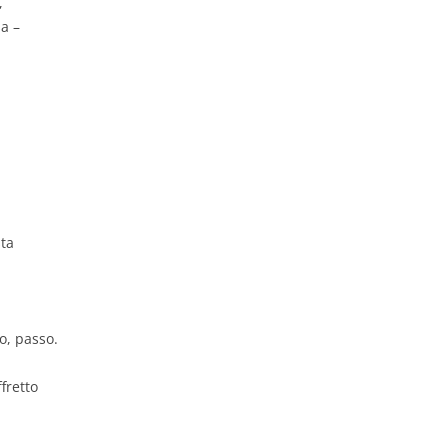
,
a –
sta
o, passo.
ffretto