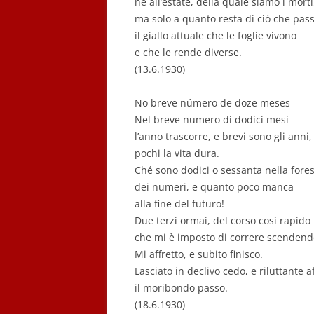
né all’estate, della quale siamo i morti
ma solo a quanto resta di ciò che pass
il giallo attuale che le foglie vivono
e che le rende diverse.
(13.6.1930)
No breve número de doze meses
Nel breve numero di dodici mesi
l’anno trascorre, e brevi sono gli anni,
pochi la vita dura.
Ché sono dodici o sessanta nella fore
dei numeri, e quanto poco manca
alla fine del futuro!
Due terzi ormai, del corso così rapido
che mi è imposto di correre scendend
Mi affretto, e subito finisco.
Lasciato in declivo cedo, e riluttante a
il moribondo passo.
(18.6.1930)