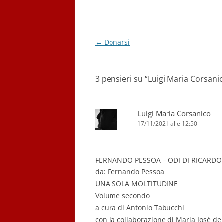
Navigazione
←
Donarsi
articolo
3 pensieri su “
Luigi Maria Corsani
Luigi Maria Corsanico
17/11/2021 alle 12:50
FERNANDO PESSOA – ODI DI RICARDO
da: Fernando Pessoa
UNA SOLA MOLTITUDINE
Volume secondo
a cura di Antonio Tabucchi
con la collaborazione di Maria José de