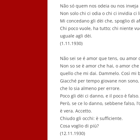
Não só quem nos odeia ou nos inveja
Non solo chi ci odia o chi ci invidia c
Mi concedano gli dèi che, spoglio di aff
Chi poco vuole, ha tutto; chi niente v
uguale agli dèi.
(1.11.1930)
Não sei se é amor que tens, ou amor q
Non so se è amor che hai, o amor che 
quello che mi dai. Dammelo. Così mi b
Giacché per tempo giovane non sono,
che lo sia almeno per errore.
Poco gli dèi ci danno, e il poco è falso.
Però, se ce lo danno, sebbene falso, l’
è vera. Accetto.
Chiudo gli occhi: è sufficiente.
Cosa voglio di più?
(12.11.1930)