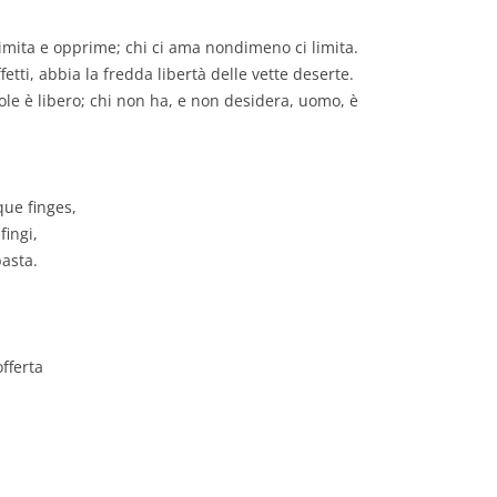
i limita e opprime; chi ci ama nondimeno ci limita.
etti, abbia la fredda libertà delle vette deserte.
uole è libero; chi non ha, e non desidera, uomo, è
ue finges,
fingi,
asta.
offerta