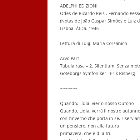
ADELPHI EDIZIONI
Odes de Ricardo Reis . Fernando Pess
(Notas de João Gaspar Simões e Luiz d
Lisboa: Ática, 1946
Lettura di Luigi Maria Corsanico
Arvo Pärt
Tabula rasa – 2. Silentium: Senza mot
Göteborgs Symfoniker · Erik Risberg
~~~~~~~
Quando, Lídia, vier o nosso Outono
Quando, Lidia, verrà il nostro autunn
con l’inverno che porta in sé, riservia
un pensiero, non alla futura
primavera, che è di altri,