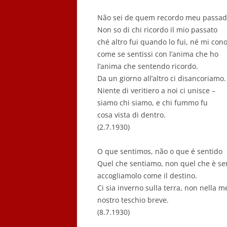
Não sei de quem recordo meu passa
Non so di chi ricordo il mio passato
ché altro fui quando lo fui, né mi con
come se sentissi con l’anima che ho
l’anima che sentendo ricordo.
Da un giorno all’altro ci disancoriamo.
Niente di veritiero a noi ci unisce –
siamo chi siamo, e chi fummo fu
cosa vista di dentro.
(2.7.1930)
O que sentimos, não o que é sentido
Quel che sentiamo, non quel che è sent
accogliamolo come il destino.
Ci sia inverno sulla terra, non nella m
nostro teschio breve.
(8.7.1930)