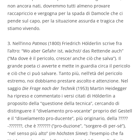
non ancora nati, dovremmo tutti almeno provare
raccapriccio e vergogna per la spada di Damocle che ci
pende sul capo, per la situazione assurda e tragica che
stiamo vivendo.
3. Nell’inno
Patmos
(1800) Friedrich Hölderlin scrive fra
l’altro: “Wo aber Gefahr ist, wächst/ das Rettende auch”
(“Ma dove è il pericolo, cresce/ anche ciò che salva”). Il
grande poeta ci avverte e mette in guardia circa il pericolo
e ciò che ci può salvare. Tanto più, nell’età del pericolo
estremo, noi dobbiamo prestare ascolto e attenzione. Nel
saggio
Die Frage nach der Technik
(1953) Martin Heidegger
ha ripreso e commentato i versi citati di Hölderlin a
proposito della “questione della tecnica”, cercando di
distinguere il “divelamento pro-vocante” proprio del Gestell
e il “disvelamento pro-ducente”, più originario, della ?????
-???????, che è ??????? (“pro-duzione”, “sorgere-di per-sé”),
“nel senso più alto” (
im höchsten Sinne
): l’esempio che fa