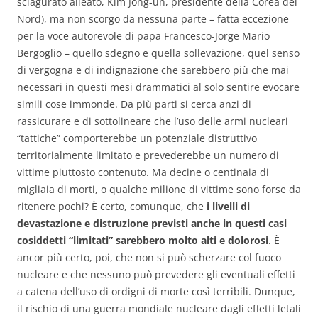
sciagurato alleato, Kim Jong-un, presidente della Corea del
Nord), ma non scorgo da nessuna parte – fatta eccezione
per la voce autorevole di papa Francesco-Jorge Mario
Bergoglio – quello sdegno e quella sollevazione, quel senso
di vergogna e di indignazione che sarebbero più che mai
necessari in questi mesi drammatici al solo sentire evocare
simili cose immonde. Da più parti si cerca anzi di
rassicurare e di sottolineare che l’uso delle armi nucleari
“tattiche” comporterebbe un potenziale distruttivo
territorialmente limitato e prevederebbe un numero di
vittime piuttosto contenuto. Ma decine o centinaia di
migliaia di morti, o qualche milione di vittime sono forse da
ritenere pochi? È certo, comunque, che
i livelli di
devastazione e distruzione previsti anche in questi casi
cosiddetti “limitati” sarebbero molto alti e dolorosi
. È
ancor più certo, poi, che non si può scherzare col fuoco
nucleare e che nessuno può prevedere gli eventuali effetti
a catena dell’uso di ordigni di morte così terribili. Dunque,
il rischio di una guerra mondiale nucleare dagli effetti letali