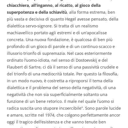
chiacchiera, all’inganno, al ricatto, al gioco della
superpotenza e della schiavitù
, alla forma estrema, ben
più vasta e decisiva di quanto Hegel avesse pensato, della
dialettica servo-signore. Si tratta di un realismo
machiavellico portato agli estremi e di un’apocalisse
concreta. Una nuova fondazione, è qualcosa di ben più
profondo di un gioco di parole e di un continuo scacco e
illusorio trionfo di supremazia. Nel caos esteriormente
ordinato l’uomo-idiota, nel senso di Dostoevskij e del
Flaubert di Sartre, ci dà il senso di una passività crudele e
del trionfo di una mediocrità totale. Per questo la filosofia,
in un modo nuovo, è costretta a riproporsi il tema della
dialettica e il problema del senso della negatività, di una
negatività che non sia superficialmente soltanto una
funzione di un bene retorico. Il male nel quale l’uomo si
radica suscita uno stupore incoercibile”. Sono parole lucide
e amare, scritte nel 1974, che colgono perfettamente ancor
oggi il tragico dell’esistenza e che vanno tenute ben