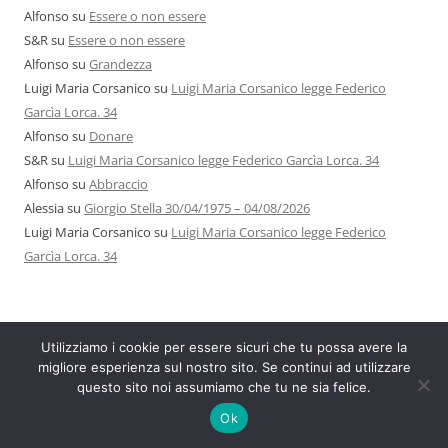
Alfonso
su
Essere o non essere
S&R
su
Essere o non essere
Alfonso
su
Grandezza
Luigi Maria Corsanico
su
Luigi Maria Corsanico legge Federico
Garcìa Lorca. 34
Alfonso
su
Donare
S&R
su
Luigi Maria Corsanico legge Federico Garcìa Lorca. 34
Alfonso
su
Abbraccio
Alessia
su
Giorgio Stella 30/04/1975 – 04/08/2026
Luigi Maria Corsanico
su
Luigi Maria Corsanico legge Federico
Garcìa Lorca. 34
ARCHIVI
Utilizziamo i cookie per essere sicuri che tu possa avere la
migliore esperienza sul nostro sito. Se continui ad utilizzare
Agosto 2026
questo sito noi assumiamo che tu ne sia felice.
Luglio 2026
Ok
Giugno 2026