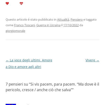
c
itt
k
at
e
ai
n
e
er
e
s
gr
l
di
b
dI
A
a
vi
Questo articolo è stato pubblicato in
Attualità
,
Pensiero
e taggato
come
Franco Toscani
,
Guerra in Ucraina
il
17/10/2022
da
o
n
p
m
di
giorgiomorale
o
p
k
Navigazione
←
La voce degli ultimi. Amore
Vivere
→
articolo
a Dio e amore agli altri
7 pensieri su “
Si vis pacem, para pacem. “Ma dove è il
pericolo, cresce / anche ciò che salva”
”