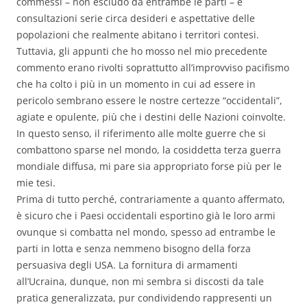
commessi – non escludo da entrambe le parti – e
consultazioni serie circa desideri e aspettative delle
popolazioni che realmente abitano i territori contesi.
Tuttavia, gli appunti che ho mosso nel mio precedente
commento erano rivolti soprattutto all’improvviso pacifismo
che ha colto i più in un momento in cui ad essere in
pericolo sembrano essere le nostre certezze “occidentali”,
agiate e opulente, più che i destini delle Nazioni coinvolte.
In questo senso, il riferimento alle molte guerre che si
combattono sparse nel mondo, la cosiddetta terza guerra
mondiale diffusa, mi pare sia appropriato forse più per le
mie tesi.
Prima di tutto perché, contrariamente a quanto affermato,
è sicuro che i Paesi occidentali esportino già le loro armi
ovunque si combatta nel mondo, spesso ad entrambe le
parti in lotta e senza nemmeno bisogno della forza
persuasiva degli USA. La fornitura di armamenti
all’Ucraina, dunque, non mi sembra si discosti da tale
pratica generalizzata, pur condividendo rappresenti un