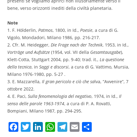
presenti se vogliamo aprirci non illusoriamente verso il
bene, verso orizzonti inediti della civiltà planetaria.
Note
1. F. Hölderlin,
Patmos
, 1800, in Id.,
Poesie
, a cura di G.
Vigolo, Mondadori, Milano 1986, pp. 216-217.
2. Cfr. M. Heidegger,
Die Frage nach der Technik
, 1953, in Id.,
Vorträge und Aufsätze
(1954, vol. VII della
Gesamtausgabe
),
Klett-Cotta, Stuttgart 2004, pp. 9-40; trad. it.,
La questione
della tecnica
, in
Saggi e discorsi
, a cura di G. Vattimo, Mursia,
Milano 1976-1980, pp. 5-27 .
3. E. Mazzarella,
Il gran pericolo e ciò che sa
lva, “Avvenire”, 7
ottobre 2022.
4. E. Paci,
Sulla fenomenologia del negativo
, 1974, in Id.,
Il
senso delle parole
1963-1974
, a cura di P. A. Rovatti,
Bompiani, Milano 1987, pp. 294-295.
F
T
Li
W
T
E
C
a
w
n
h
el
m
o