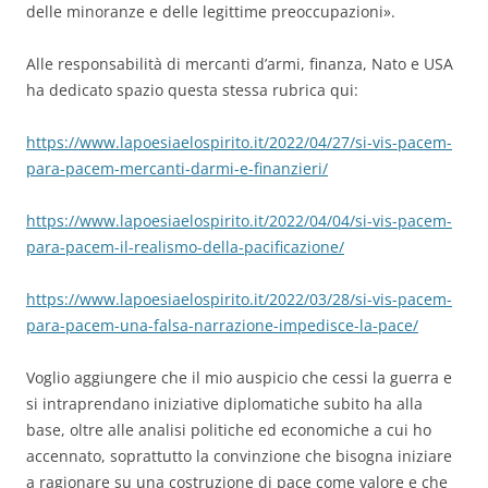
delle minoranze e delle legittime preoccupazioni».
Alle responsabilità di mercanti d’armi, finanza, Nato e USA
ha dedicato spazio questa stessa rubrica qui:
https://www.lapoesiaelospirito.it/2022/04/27/si-vis-pacem-
para-pacem-mercanti-darmi-e-finanzieri/
https://www.lapoesiaelospirito.it/2022/04/04/si-vis-pacem-
para-pacem-il-realismo-della-pacificazione/
https://www.lapoesiaelospirito.it/2022/03/28/si-vis-pacem-
para-pacem-una-falsa-narrazione-impedisce-la-pace/
Voglio aggiungere che il mio auspicio che cessi la guerra e
si intraprendano iniziative diplomatiche subito ha alla
base, oltre alle analisi politiche ed economiche a cui ho
accennato, soprattutto la convinzione che bisogna iniziare
a ragionare su una costruzione di pace come valore e che