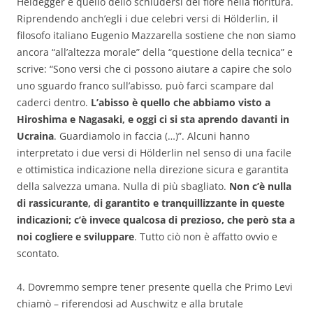
Heidegger è quello dello schiudersi del fiore nella fioritura.
Riprendendo anch’egli i due celebri versi di Hölderlin, il
filosofo italiano Eugenio Mazzarella sostiene che non siamo
ancora “all’altezza morale” della “questione della tecnica” e
scrive: “Sono versi che ci possono aiutare a capire che solo
uno sguardo franco sull’abisso, può farci scampare dal
caderci dentro.
L’abisso è quello che abbiamo visto a
Hiroshima e Nagasaki, e oggi ci si sta aprendo davanti in
Ucraina
. Guardiamolo in faccia (…)”. Alcuni hanno
interpretato i due versi di Hölderlin nel senso di una facile
e ottimistica indicazione nella direzione sicura e garantita
della salvezza umana. Nulla di più sbagliato.
Non c’è nulla
di rassicurante, di garantito e tranquillizzante in queste
indicazioni; c’è invece qualcosa di prezioso, che però sta a
noi cogliere e sviluppare
. Tutto ciò non è affatto ovvio e
scontato.
4. Dovremmo sempre tener presente quella che Primo Levi
chiamò – riferendosi ad Auschwitz e alla brutale