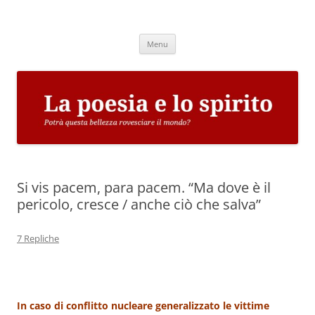
Vai
al
La poesia e lo spirito
contenuto
Potrà questa bellezza rovesciare il mondo?
Menu
Si vis pacem, para pacem. “Ma dove è il
pericolo, cresce / anche ciò che salva”
7 Repliche
In cas
o di conflitto nucleare generalizzato le vittime