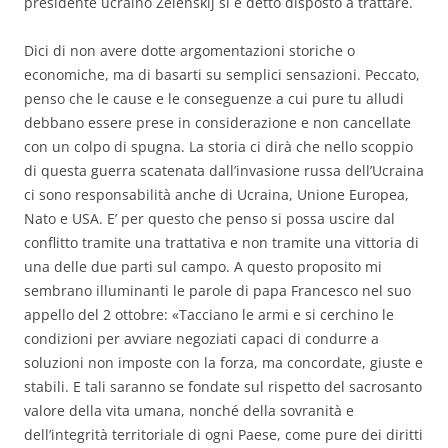
presidente ucraino Zelenskij si è detto disposto a trattare.
Dici di non avere dotte argomentazioni storiche o
economiche, ma di basarti su semplici sensazioni. Peccato,
penso che le cause e le conseguenze a cui pure tu alludi
debbano essere prese in considerazione e non cancellate
con un colpo di spugna. La storia ci dirà che nello scoppio
di questa guerra scatenata dall’invasione russa dell’Ucraina
ci sono responsabilità anche di Ucraina, Unione Europea,
Nato e USA. E’ per questo che penso si possa uscire dal
conflitto tramite una trattativa e non tramite una vittoria di
una delle due parti sul campo. A questo proposito mi
sembrano illuminanti le parole di papa Francesco nel suo
appello del 2 ottobre: «Tacciano le armi e si cerchino le
condizioni per avviare negoziati capaci di condurre a
soluzioni non imposte con la forza, ma concordate, giuste e
stabili. E tali saranno se fondate sul rispetto del sacrosanto
valore della vita umana, nonché della sovranità e
dell’integrità territoriale di ogni Paese, come pure dei diritti