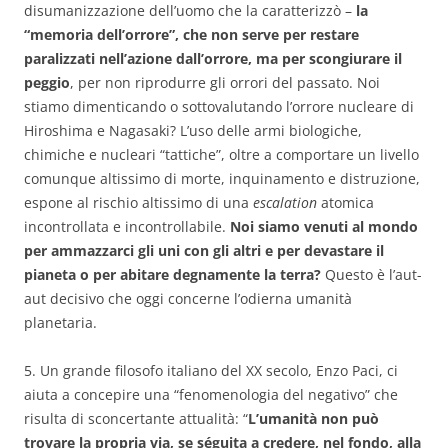
disumanizzazione dell’uomo che la caratterizzò –
la
“memoria dell’orrore”, che non serve per restare
paralizzati nell’azione dall’orrore, ma per scongiurare il
peggio
, per non riprodurre gli orrori del passato. Noi
stiamo dimenticando o sottovalutando l’orrore nucleare di
Hiroshima e Nagasaki? L’uso delle armi biologiche,
chimiche e nucleari “tattiche”, oltre a comportare un livello
comunque altissimo di morte, inquinamento e distruzione,
espone al rischio altissimo di una
escalation
atomica
incontrollata e incontrollabile.
Noi siamo venuti al mondo
per ammazzarci gli uni con gli altri e per devastare il
pianeta o per abitare degnamente la terra?
Questo è l’aut-
aut decisivo che oggi concerne l’odierna umanità
planetaria.
5. Un grande filosofo italiano del XX secolo, Enzo Paci, ci
aiuta a concepire una “fenomenologia del negativo” che
risulta di sconcertante attualità: “
L’umanità non può
trovare la propria via, se séguita a credere, nel fondo, alla