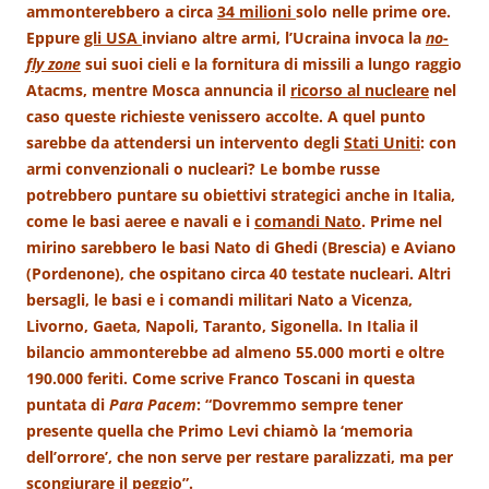
ammonterebbero a circa
34 milioni
solo nelle prime ore.
Eppure
gli USA
inviano altre armi, l’Ucraina invoca la
no-
fly zone
sui suoi cieli e la fornitura di missili a lungo raggio
Atacms, mentre Mosca annuncia il
ricorso al nucleare
nel
caso queste richieste venissero accolte. A quel punto
sarebbe da attendersi un intervento degli
Stati Uniti
: con
armi convenzionali o nucleari? Le bombe russe
potrebbero puntare su obiettivi strategici anche in Italia,
come le basi aeree e navali e i
comandi Nato
. Prime nel
mirino sarebbero le basi Nato di Ghedi (Brescia) e Aviano
(Pordenone), che ospitano circa 40 testate nucleari. Altri
bersagli, le basi e i comandi militari Nato a Vicenza,
Livorno, Gaeta, Napoli, Taranto, Sigonella. In Italia il
bilancio ammonterebbe ad almeno 55.000 morti e oltre
190.000 feriti. Come scrive Franco Toscani in questa
puntata di
Para Pacem
: “Dovremmo sempre tener
presente quella che Primo Levi chiamò la ‘memoria
dell’orrore’, che non serve per restare paralizzati, ma per
scongiurare il peggio”.