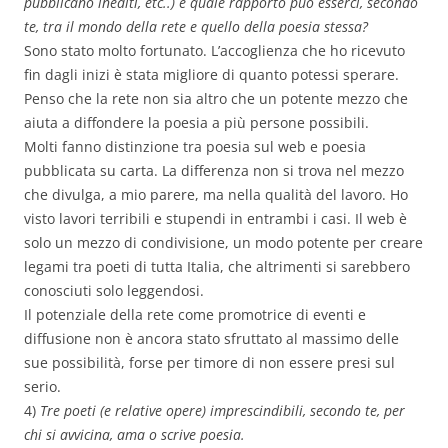
pubblicano inediti, etc..) e quale rapporto può esserci, secondo
te, tra il mondo della rete e quello della poesia stessa?
Sono stato molto fortunato. L’accoglienza che ho ricevuto
fin dagli inizi è stata migliore di quanto potessi sperare.
Penso che la rete non sia altro che un potente mezzo che
aiuta a diffondere la poesia a più persone possibili.
Molti fanno distinzione tra poesia sul web e poesia
pubblicata su carta. La differenza non si trova nel mezzo
che divulga, a mio parere, ma nella qualità del lavoro. Ho
visto lavori terribili e stupendi in entrambi i casi. Il web è
solo un mezzo di condivisione, un modo potente per creare
legami tra poeti di tutta Italia, che altrimenti si sarebbero
conosciuti solo leggendosi.
Il potenziale della rete come promotrice di eventi e
diffusione non è ancora stato sfruttato al massimo delle
sue possibilità, forse per timore di non essere presi sul
serio.
4)
Tre poeti (e relative opere) imprescindibili, secondo te, per
chi si avvicina, ama o scrive poesia.