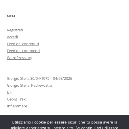
META
Registrati
Accedi
Feed dei contenuti
Feed dei commenti
WordPress.org
Giorgio Stella 30/04/1975 – 04/08/2026
Giorgio Stella, Padrevostra
È lì
Georg Trakl
Infiammare
Utilizziamo i cookie per essere sicuri che tu possa avere la
migliore esperienza sul nostro sito. Se continui ad utilizzare