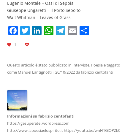
Eugenio Montale – Ossi di Seppia
Giuseppe Ungaretti – Il Porto Sepolto
Walt Whitman – Leaves of Grass
F
T
Li
W
T
E
C
a
w
n
h
el
m
o
1
c
itt
k
at
e
ai
n
e
er
e
s
gr
l
di
b
dI
A
a
vi
Questo articolo è stato pubblicato in
Interviste
,
Poesia
e taggato
come
Manuel Lantignotti
il
20/10/2022
da
fabrizio centofanti
o
n
p
m
di
o
p
k
Informazioni su fabrizio centofanti
https://gesuperatei.wordpress.com
http://www.lapoesiaelospirito.it https://youtu.be/wnH1GlOPZk0