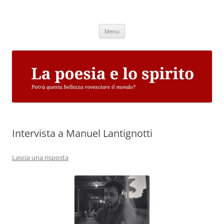
Vai
al
La poesia e lo spirito
contenuto
Potrà questa bellezza rovesciare il mondo?
Menu
Intervista a Manuel Lantignotti
Lascia una risposta