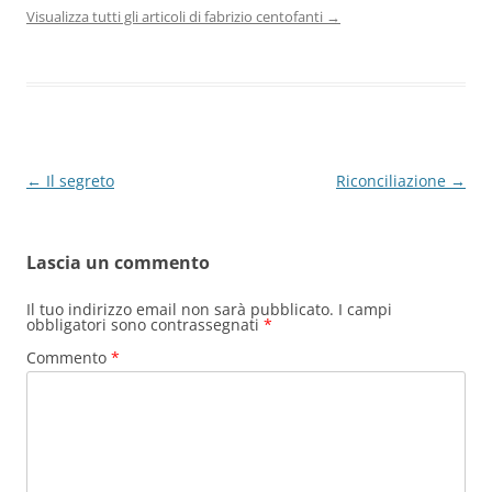
Visualizza tutti gli articoli di fabrizio centofanti
→
Navigazione
←
Il segreto
Riconciliazione
→
articolo
Lascia un commento
Il tuo indirizzo email non sarà pubblicato.
I campi
obbligatori sono contrassegnati
*
Commento
*