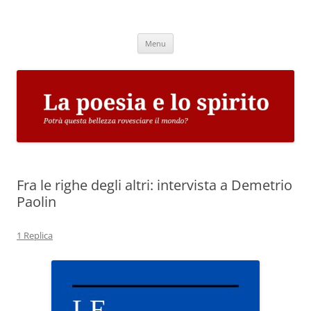
Vai
al
La poesia e lo spirito
contenuto
Potrà questa bellezza rovesciare il mondo?
Menu
Fra le righe degli altri: intervista a Demetrio
Paolin
1 Replica