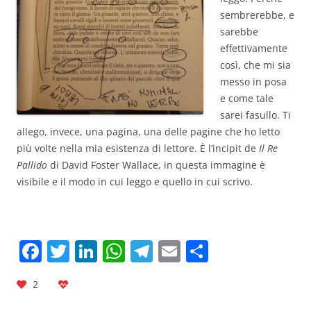
sembrerebbe, e
sarebbe
effettivamente
così, che mi sia
messo in posa
e come tale
sarei fasullo. Ti
allego, invece, una pagina, una delle pagine che ho letto
più volte nella mia esistenza di lettore. È l’incipit de
Il Re
Pallido
di David Foster Wallace, in questa immagine è
visibile e il modo in cui leggo e quello in cui scrivo.
F
T
Li
W
T
E
C
a
w
n
h
el
m
o
2
c
itt
k
at
e
ai
n