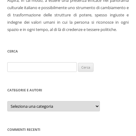
Aspira, in tal modo, a essere una presenza efficace nel panorama
culturale italiano e possibilmente uno strumento di cambiamento e
di trasformazione delle strutture di potere, spesso ingiuste e
indegne dei valori umani in cui la persona si riconosce in ogni
spazio e in ogni tempo, al di là di credenze e tessere politiche.
CERCA
Ricerca
per:
CATEGORIE E AUTORI
Categorie
e
autori
COMMENTI RECENTI