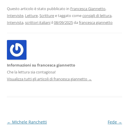
e
er
e
s
gr
l
di
b
dI
A
a
vi
Questo articolo è stato pubblicato in
Francesca Giannetto
,
Interviste
,
Letture
,
Scritture
e taggato come
consigli di lettura
,
o
n
p
m
di
Intervista
,
scrittori italiani
il
08/09/2025
da
francesca giannetto
o
p
k
Informazioni su francesca giannetto
Che la lettura sia contagiosa!
Visualizza tutti gli articoli di francesca giannetto
→
Navigazione
←
MIchele Ranchetti
Fede
→