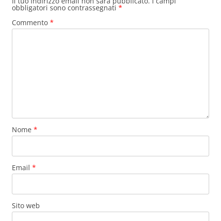
Il tuo indirizzo email non sarà pubblicato.
I campi
obbligatori sono contrassegnati
*
Commento
*
Nome
*
Email
*
Sito web