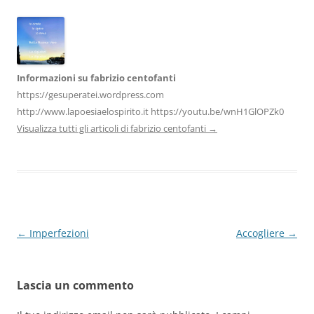
o
p
k
Informazioni su fabrizio centofanti
https://gesuperatei.wordpress.com
http://www.lapoesiaelospirito.it https://youtu.be/wnH1GlOPZk0
Visualizza tutti gli articoli di fabrizio centofanti
→
Navigazione
←
Imperfezioni
Accogliere
→
articolo
Lascia un commento