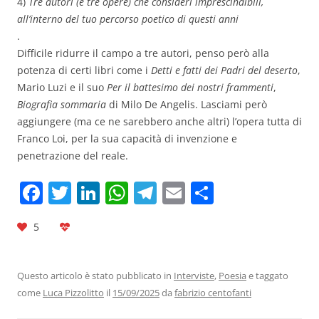
4)
Tre autori (e tre opere) che consideri imprescindibili,
all’interno del tuo percorso poetico di questi anni
.
Difficile ridurre il campo a tre autori, penso però alla
potenza di certi libri come i
Detti e fatti dei Padri del deserto
,
Mario Luzi e il suo
Per il battesimo dei nostri frammenti
,
Biografia sommaria
di Milo De Angelis. Lasciami però
aggiungere (ma ce ne sarebbero anche altri) l’opera tutta di
Franco Loi, per la sua capacità di invenzione e
penetrazione del reale.
F
T
Li
W
T
E
C
a
w
n
h
el
m
o
5
c
itt
k
at
e
ai
n
e
er
e
s
gr
l
di
b
dI
A
a
vi
Questo articolo è stato pubblicato in
Interviste
,
Poesia
e taggato
come
Luca Pizzolitto
il
15/09/2025
da
fabrizio centofanti
o
n
p
m
di