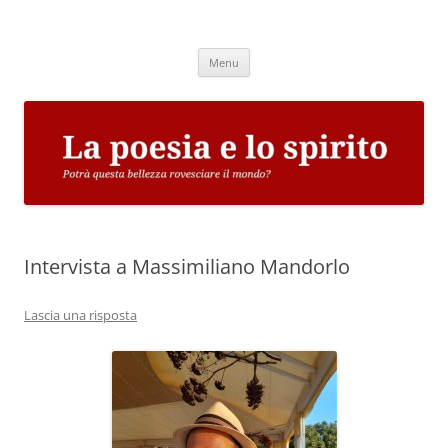
Vai
al
La poesia e lo spirito
contenuto
Potrà questa bellezza rovesciare il mondo?
Menu
Intervista a Massimiliano Mandorlo
Lascia una risposta