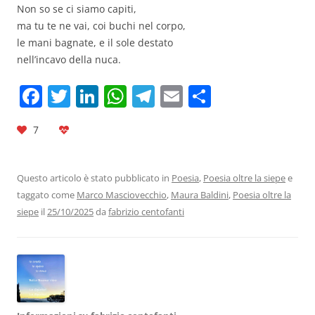
Non so se ci siamo capiti,
ma tu te ne vai, coi buchi nel corpo,
le mani bagnate, e il sole destato
nell’incavo della nuca.
F
T
Li
W
T
E
C
a
w
n
h
el
m
o
7
c
itt
k
at
e
ai
n
e
er
e
s
gr
l
di
b
dI
A
a
vi
Questo articolo è stato pubblicato in
Poesia
,
Poesia oltre la siepe
e
taggato come
Marco Masciovecchio
,
Maura Baldini
,
Poesia oltre la
o
n
p
m
di
siepe
il
25/10/2025
da
fabrizio centofanti
o
p
k