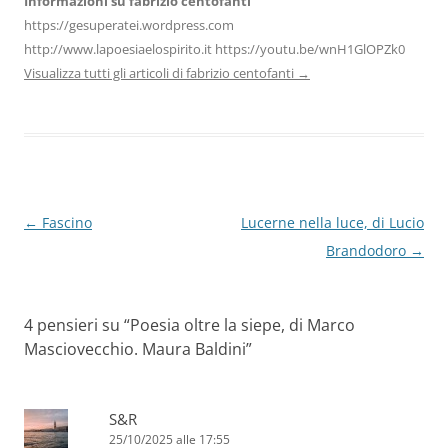
Informazioni su fabrizio centofanti
https://gesuperatei.wordpress.com
http://www.lapoesiaelospirito.it https://youtu.be/wnH1GlOPZk0
Visualizza tutti gli articoli di fabrizio centofanti
→
Navigazione
←
Fascino
Lucerne nella luce, di Lucio
articolo
Brandodoro
→
4 pensieri su “
Poesia oltre la siepe, di Marco
Masciovecchio. Maura Baldini
”
S&R
25/10/2025 alle 17:55