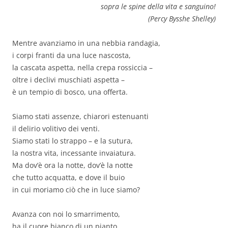
sopra le spine della vita e sanguino!
(Percy Bysshe Shelley)
Mentre avanziamo in una nebbia randagia,
i corpi franti da una luce nascosta,
la cascata aspetta, nella crepa rossiccia –
oltre i declivi muschiati aspetta –
è un tempio di bosco, una offerta.
Siamo stati assenze, chiarori estenuanti
il delirio volitivo dei venti.
Siamo stati lo strappo – e la sutura,
la nostra vita, incessante invaiatura.
Ma dov’è ora la notte, dov’è la notte
che tutto acquatta, e dove il buio
in cui moriamo ciò che in luce siamo?
Avanza con noi lo smarrimento,
ha il cuore bianco di un pianto.