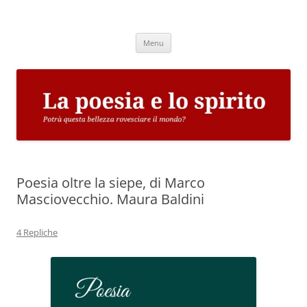
Vai
al
La poesia e lo spirito
contenuto
Potrà questa bellezza rovesciare il mondo?
Menu
Poesia oltre la siepe, di Marco
Masciovecchio. Maura Baldini
4 Repliche