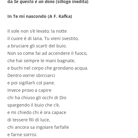
da
Se questo è un dono
(silloge inedita)
In Te mi nascondo (A F. Kafka)
Il sole non s’è levato; la notte
il cuore è di lana. Tu vieni svestito,
a bruciare gli scarti del buio.
Non so come fai ad accendere il fuoco,
che hai sempre le mani bagnate,
e buchi nel corpo che grondano acqua.
Dentro vorrei sbirciarci
e poi sigillarli col pane.
Invece provo a capire
chi ha chiuso gli occhi di Dio
spargendo il buio che c’è,
e mi chiedo chi è ora capace
di tessere fili di luce,
chi ancora sa ingoiare farfalle
e farne sorrisi.