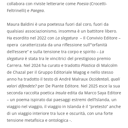
collabora con riviste letterarie come
Poesia
(Crocetti-
Feltrinelli) e
Pangea
.
Maura Baldini è una poetessa fuori dal coro, fuori da
qualsiasi associazionismo, insomma è un battitore libero.
Ha esordito nel 2022 con
La slegatura
– Il Convivio Editore –
opera caratterizzata da una riflessione sull’“orfanità
dell’essere” e sulla tensione tra corpo e spirito –
La
slegatura
è stata tra le vincitrici del prestigioso premio
Carrera. Nel 2024 ha curato e tradotto
Plastica
di Malcolm
de Chazal per il Gruppo Editoriale Magog e nello stesso
anno ha tradotto il testo di André Malraux
Occidentali, quali
valori difendete?
per De Piante Editore
.
Nel 2025 esce la sua
seconda raccolta poetica
Insula
edita da Marco Saya Editore
– un poema ispirato dai paesaggi estremi dell’Islanda, un
viaggio nel viaggio, il viaggio in Islanda è il “pretesto” anche
di un viaggio interiore tra luce e oscurità, con una forte
tensione metafisica e ontologica -.