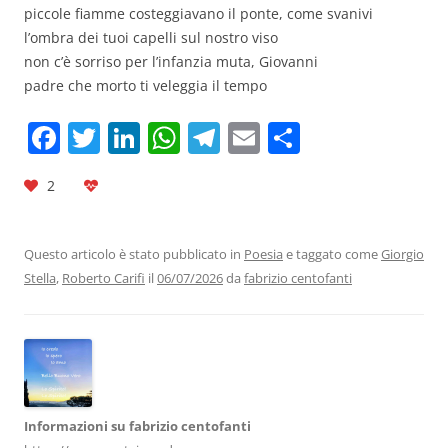
piccole fiamme costeggiavano il ponte, come svanivi
l’ombra dei tuoi capelli sul nostro viso
non c’è sorriso per l’infanzia muta, Giovanni
padre che morto ti veleggia il tempo
F
T
Li
W
T
E
C
a
w
n
h
el
m
o
2
c
itt
k
at
e
ai
n
e
er
e
s
gr
l
di
b
dI
A
a
vi
Questo articolo è stato pubblicato in
Poesia
e taggato come
Giorgio
Stella
,
Roberto Carifi
il
06/07/2026
da
fabrizio centofanti
o
n
p
m
di
o
p
k
Informazioni su fabrizio centofanti