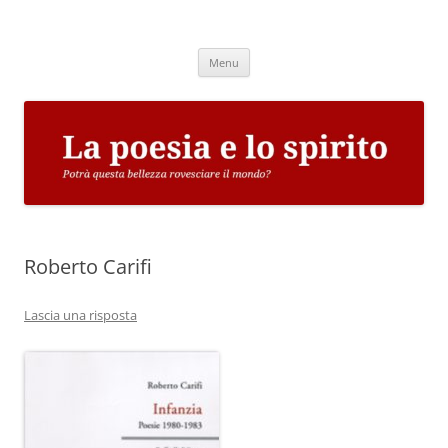
Vai
al
La poesia e lo spirito
contenuto
Potrà questa bellezza rovesciare il mondo?
Menu
Roberto Carifi
Lascia una risposta