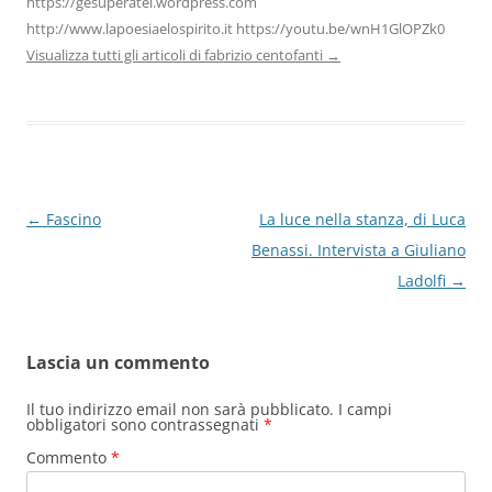
https://gesuperatei.wordpress.com
http://www.lapoesiaelospirito.it https://youtu.be/wnH1GlOPZk0
Visualizza tutti gli articoli di fabrizio centofanti
→
Navigazione
←
Fascino
La luce nella stanza, di Luca
articolo
Benassi. Intervista a Giuliano
Ladolfi
→
Lascia un commento
Il tuo indirizzo email non sarà pubblicato.
I campi
obbligatori sono contrassegnati
*
Commento
*