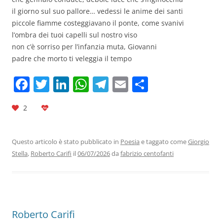
il giorno sul suo pallore… vedessi le anime dei santi
piccole fiamme costeggiavano il ponte, come svanivi
l’ombra dei tuoi capelli sul nostro viso
non c’è sorriso per l’infanzia muta, Giovanni
padre che morto ti veleggia il tempo
F
T
Li
W
T
E
C
a
w
n
h
el
m
o
2
c
itt
k
at
e
ai
n
e
er
e
s
gr
l
di
b
dI
A
a
vi
Questo articolo è stato pubblicato in
Poesia
e taggato come
Giorgio
Stella
,
Roberto Carifi
il
06/07/2026
da
fabrizio centofanti
o
n
p
m
di
o
p
k
Roberto Carifi