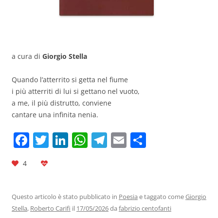
a cura di
Giorgio Stella
Quando l’atterrito si getta nel fiume
i più atterriti di lui si gettano nel vuoto,
a me, il più distrutto, conviene
cantare una infinita nenia.
F
T
Li
W
T
E
C
a
w
n
h
el
m
o
4
c
itt
k
at
e
ai
n
e
er
e
s
gr
l
di
b
dI
A
a
vi
Questo articolo è stato pubblicato in
Poesia
e taggato come
Giorgio
Stella
,
Roberto Carifi
il
17/05/2026
da
fabrizio centofanti
o
n
p
m
di