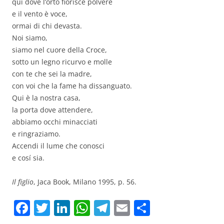
qui dove l’orto fiorisce polvere
e il vento è voce,
ormai di chi devasta.
Noi siamo,
siamo nel cuore della Croce,
sotto un legno ricurvo e molle
con te che sei la madre,
con voi che la fame ha dissanguato.
Qui è la nostra casa,
la porta dove attendere,
abbiamo occhi minacciati
e ringraziamo.
Accendi il lume che conosci
e cosí sia.
Il figlio
, Jaca Book, Milano 1995, p. 56.
F
T
Li
W
T
E
C
a
w
n
h
el
m
o