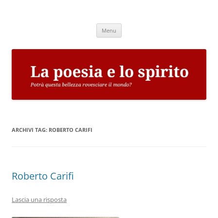
Vai
al
La poesia e lo spirito
contenuto
Potrà questa bellezza rovesciare il mondo?
Menu
ARCHIVI TAG:
ROBERTO CARIFI
Roberto Carifi
Lascia una risposta