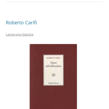
o
p
k
Roberto Carifi
Lascia una risposta