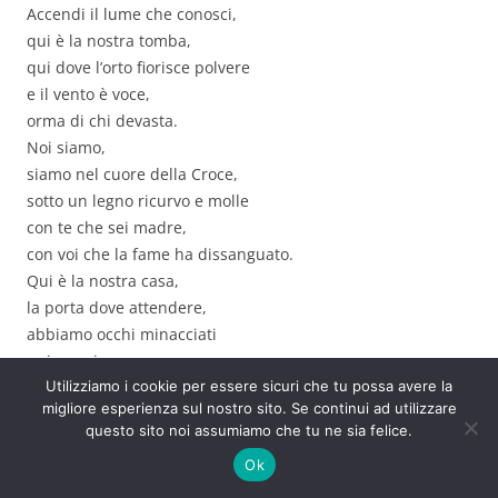
Accendi il lume che conosci,
qui è la nostra tomba,
qui dove l’orto fiorisce polvere
e il vento è voce,
orma di chi devasta.
Noi siamo,
siamo nel cuore della Croce,
sotto un legno ricurvo e molle
con te che sei madre,
con voi che la fame ha dissanguato.
Qui è la nostra casa,
la porta dove attendere,
abbiamo occhi minacciati
e ringraziamo.
Utilizziamo i cookie per essere sicuri che tu possa avere la
Accendi il lume che conosci
migliore esperienza sul nostro sito. Se continui ad utilizzare
e cosí sia.
questo sito noi assumiamo che tu ne sia felice.
F
T
Li
W
T
E
C
Ok