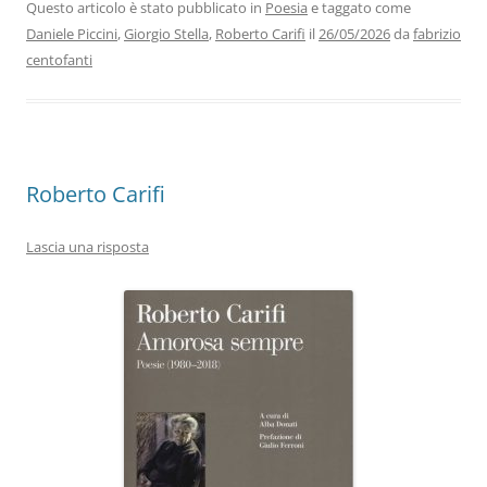
b
dI
A
a
vi
Questo articolo è stato pubblicato in
Poesia
e taggato come
Daniele Piccini
,
Giorgio Stella
,
Roberto Carifi
il
26/05/2026
da
fabrizio
o
n
p
m
di
centofanti
o
p
k
Roberto Carifi
Lascia una risposta