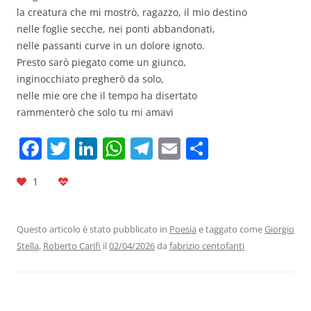
la creatura che mi mostrò, ragazzo, il mio destino
nelle foglie secche, nei ponti abbandonati,
nelle passanti curve in un dolore ignoto.
Presto sarò piegato come un giunco,
inginocchiato pregherò da solo,
nelle mie ore che il tempo ha disertato
rammenterò che solo tu mi amavi
F
T
Li
W
T
E
C
a
w
n
h
el
m
o
1
c
itt
k
at
e
ai
n
e
er
e
s
gr
l
di
b
dI
A
a
vi
Questo articolo è stato pubblicato in
Poesia
e taggato come
Giorgio
Stella
,
Roberto Carifi
il
02/04/2026
da
fabrizio centofanti
o
n
p
m
di
o
p
k