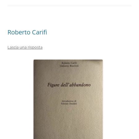
o
p
k
Roberto Carifi
Lascia una risposta