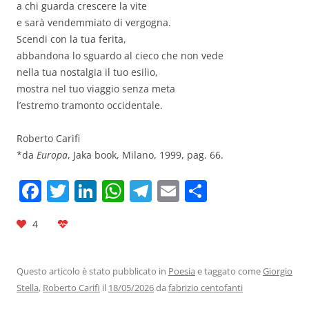
a chi guarda crescere la vite
e sarà vendemmiato di vergogna.
Scendi con la tua ferita,
abbandona lo sguardo al cieco che non vede
nella tua nostalgia il tuo esilio,
mostra nel tuo viaggio senza meta
l’estremo tramonto occidentale.
Roberto Carifi
*da
Europa
, Jaka book, Milano, 1999, pag. 66.
F
T
Li
W
T
E
C
a
w
n
h
el
m
o
4
c
itt
k
at
e
ai
n
e
er
e
s
gr
l
di
b
dI
A
a
vi
Questo articolo è stato pubblicato in
Poesia
e taggato come
Giorgio
Stella
,
Roberto Carifi
il
18/05/2026
da
fabrizio centofanti
o
n
p
m
di