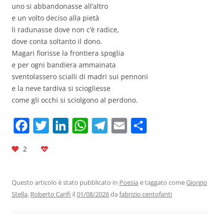
uno si abbandonasse all’altro
e un volto deciso alla pietà
li radunasse dove non c’è radice,
dove conta soltanto il dono.
Magari fiorisse la frontiera spoglia
e per ogni bandiera ammainata
sventolassero scialli di madri sui pennoni
e la neve tardiva si sciogliesse
come gli occhi si sciolgono al perdono.
F
T
Li
W
T
E
C
a
w
n
h
el
m
o
2
c
itt
k
at
e
ai
n
e
er
e
s
gr
l
di
b
dI
A
a
vi
Questo articolo è stato pubblicato in
Poesia
e taggato come
Giorgio
Stella
,
Roberto Carifi
il
01/08/2026
da
fabrizio centofanti
o
n
p
m
di