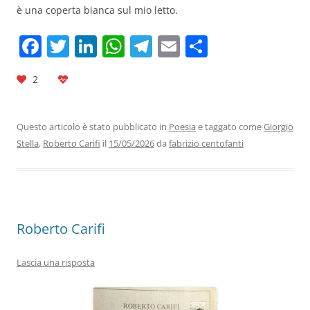
è una coperta bianca sul mio letto.
F
T
Li
W
T
E
C
a
w
n
h
el
m
o
2
c
itt
k
at
e
ai
n
e
er
e
s
gr
l
di
b
dI
A
a
vi
Questo articolo è stato pubblicato in
Poesia
e taggato come
Giorgio
Stella
,
Roberto Carifi
il
15/05/2026
da
fabrizio centofanti
o
n
p
m
di
o
p
k
Roberto Carifi
Lascia una risposta