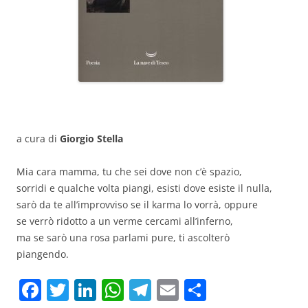
a cura di
Giorgio Stella
Mia cara mamma, tu che sei dove non c’è spazio,
sorridi e qualche volta piangi, esisti dove esiste il nulla,
sarò da te all’improvviso se il karma lo vorrà, oppure
se verrò ridotto a un verme cercami all’inferno,
ma se sarò una rosa parlami pure, ti ascolterò
piangendo.
F
T
Li
W
T
E
C