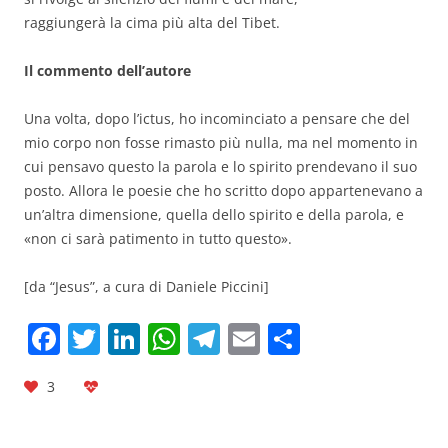
raggiungerà la cima più alta del Tibet.
Il commento dell’autore
Una volta, dopo l’ictus, ho incominciato a pensare che del
mio corpo non fosse rimasto più nulla, ma nel momento in
cui pensavo questo la parola e lo spirito prendevano il suo
posto. Allora le poesie che ho scritto dopo appartenevano a
un’altra dimensione, quella dello spirito e della parola, e
«non ci sarà patimento in tutto questo».
[da “Jesus”, a cura di Daniele Piccini]
F
T
Li
W
T
E
C
a
w
n
h
el
m
o
3
c
itt
k
at
e
ai
n
e
er
e
s
gr
l
di