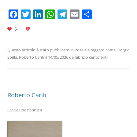
F
T
Li
W
T
E
C
a
w
n
h
el
m
o
5
c
itt
k
at
e
ai
n
e
er
e
s
gr
l
di
b
dI
A
a
vi
Questo articolo è stato pubblicato in
Poesia
e taggato come
Giorgio
Stella
,
Roberto Carifi
il
14/05/2026
da
fabrizio centofanti
o
n
p
m
di
o
p
k
Roberto Carifi
Lascia una risposta