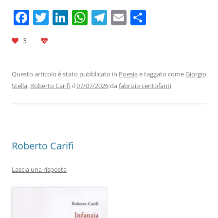
F
T
Li
W
T
E
C
a
w
n
h
el
m
o
3
c
itt
k
at
e
ai
n
e
er
e
s
gr
l
di
b
dI
A
a
vi
Questo articolo è stato pubblicato in
Poesia
e taggato come
Giorgio
Stella
,
Roberto Carifi
il
07/07/2026
da
fabrizio centofanti
o
n
p
m
di
o
p
k
Roberto Carifi
Lascia una risposta