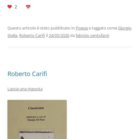
a
w
n
h
el
m
o
2
c
itt
k
at
e
ai
n
e
er
e
s
gr
l
di
b
dI
A
a
vi
Questo articolo è stato pubblicato in
Poesia
e taggato come
Giorgio
Stella
,
Roberto Carifi
il
24/05/2026
da
fabrizio centofanti
o
n
p
m
di
o
p
k
Roberto Carifi
Lascia una risposta