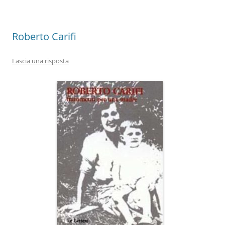
o
p
k
Roberto Carifi
Lascia una risposta