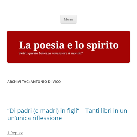
Vai
al
La poesia e lo spirito
contenuto
Potrà questa bellezza rovesciare il mondo?
Menu
ARCHIVI TAG:
ANTONIO DI VICO
“Di padri (e madri) in figli” – Tanti libri in un
un’unica riflessione
1 Replica