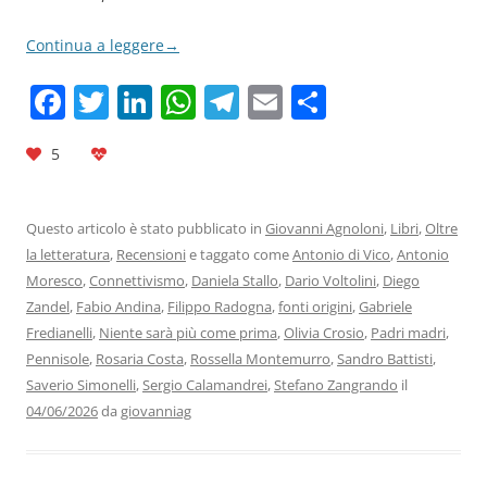
Continua a leggere
→
F
T
Li
W
T
E
C
a
w
n
h
el
m
o
5
c
itt
k
at
e
ai
n
e
er
e
s
gr
l
di
b
dI
A
a
vi
Questo articolo è stato pubblicato in
Giovanni Agnoloni
,
Libri
,
Oltre
la letteratura
,
Recensioni
e taggato come
Antonio di Vico
,
Antonio
o
n
p
m
di
Moresco
,
Connettivismo
,
Daniela Stallo
,
Dario Voltolini
,
Diego
o
p
Zandel
,
Fabio Andina
,
Filippo Radogna
,
fonti origini
,
Gabriele
k
Fredianelli
,
Niente sarà più come prima
,
Olivia Crosio
,
Padri madri
,
Pennisole
,
Rosaria Costa
,
Rossella Montemurro
,
Sandro Battisti
,
Saverio Simonelli
,
Sergio Calamandrei
,
Stefano Zangrando
il
04/06/2026
da
giovanniag