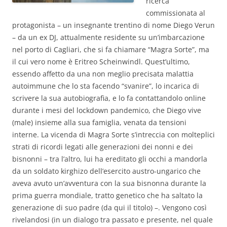
ricerca
commissionata al
protagonista – un insegnante trentino di nome Diego Verun
– da un ex DJ, attualmente residente su un’imbarcazione
nel porto di Cagliari, che si fa chiamare “Magra Sorte”, ma
il cui vero nome è Eritreo Scheinwindl. Quest’ultimo,
essendo affetto da una non meglio precisata malattia
autoimmune che lo sta facendo “svanire”, lo incarica di
scrivere la sua autobiografia, e lo fa contattandolo online
durante i mesi del lockdown pandemico, che Diego vive
(male) insieme alla sua famiglia, venata da tensioni
interne. La vicenda di Magra Sorte s’intreccia con molteplici
strati di ricordi legati alle generazioni dei nonni e dei
bisnonni – tra l’altro, lui ha ereditato gli occhi a mandorla
da un soldato kirghizo dell’esercito austro-ungarico che
aveva avuto un’avventura con la sua bisnonna durante la
prima guerra mondiale, tratto genetico che ha saltato la
generazione di suo padre (da qui il titolo) –. Vengono così
rivelandosi (in un dialogo tra passato e presente, nel quale