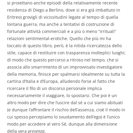
si proiettano anche episodi della relativamente recente
residenza di Diego a Berlino, dove si era già imbattuto in
Eritreo) grovigli di vicissitudini legate al tempo di quella
lontana guerra, ma anche a tentativi di costruzione di
fortunate attività commerciali e a più o meno “irrituali”
relazioni sentimental-erotiche. Quello che più mi ha
toccato di questo libro, però, è la nitida ricercatezza dello
stile, capace di restituire con trasparenza molteplici luoghi;
di modo che questo percorso a ritroso nel tempo, che si
associa allo smarrimento di un improvvisato investigatore
della memoria, finisce per spalmarsi idealmente su tutta la
cartina d’Italia e d’Europa, alludendo forse al fatto che
ricercare il filo di un discorso personale implica
necessariamente il viaggiare, lo spostarsi. Che poi è un
altro modo per dire che l’uscire dal sé a cui siamo abituati
(e dunque l’affrontare il rischio dell’assenza, cioè il modo in
cui spesso percepiamo lo svuotamento dell’ego) è l’unico
modo per accedere al vero Sé, dunque alla dimensione
della vera
presenza
.