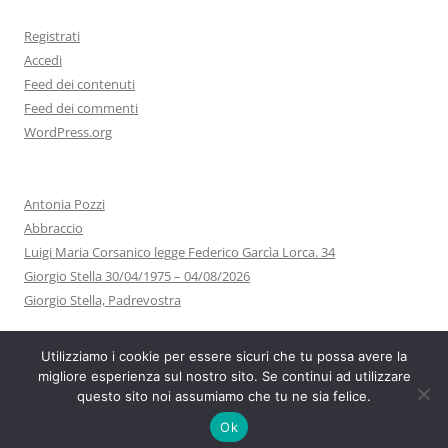
Registrati
Accedi
Feed dei contenuti
Feed dei commenti
WordPress.org
Antonia Pozzi
Abbraccio
Luigi Maria Corsanico legge Federico Garcìa Lorca. 34
Giorgio Stella 30/04/1975 – 04/08/2026
Giorgio Stella, Padrevostra
Utilizziamo i cookie per essere sicuri che tu possa avere la
migliore esperienza sul nostro sito. Se continui ad utilizzare
questo sito noi assumiamo che tu ne sia felice.
Proudly powered by WordPress
Ok