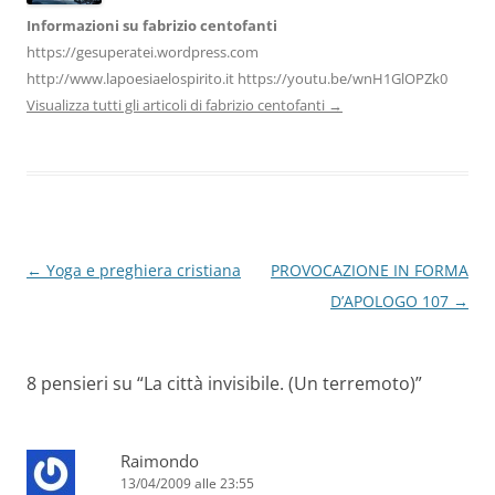
Informazioni su fabrizio centofanti
https://gesuperatei.wordpress.com
http://www.lapoesiaelospirito.it https://youtu.be/wnH1GlOPZk0
Visualizza tutti gli articoli di fabrizio centofanti
→
Navigazione
←
Yoga e preghiera cristiana
PROVOCAZIONE IN FORMA
articolo
D’APOLOGO 107
→
8 pensieri su “
La città invisibile. (Un terremoto)
”
Raimondo
13/04/2009 alle 23:55