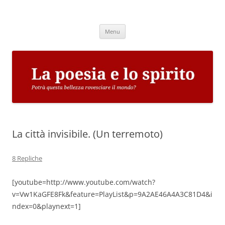
Vai
al
La poesia e lo spirito
contenuto
Potrà questa bellezza rovesciare il mondo?
Menu
La città invisibile. (Un terremoto)
8 Repliche
[youtube=http://www.youtube.com/watch?
v=Vw1KaGFE8Fk&feature=PlayList&p=9A2AE46A4A3C81D4&i
ndex=0&playnext=1]