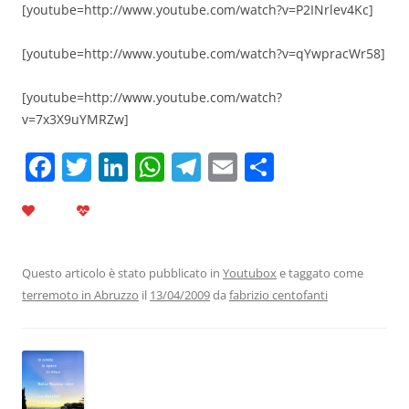
[youtube=http://www.youtube.com/watch?v=P2INrlev4Kc]
[youtube=http://www.youtube.com/watch?v=qYwpracWr58]
[youtube=http://www.youtube.com/watch?
v=7x3X9uYMRZw]
F
T
Li
W
T
E
C
a
w
n
h
el
m
o
c
itt
k
at
e
ai
n
e
er
e
s
gr
l
di
b
dI
A
a
vi
Questo articolo è stato pubblicato in
Youtubox
e taggato come
terremoto in Abruzzo
il
13/04/2009
da
fabrizio centofanti
o
n
p
m
di
o
p
k