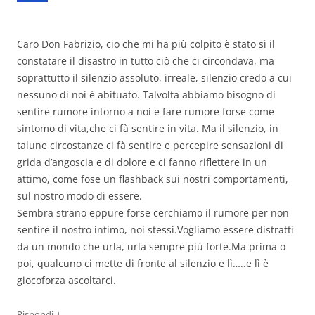
Caro Don Fabrizio, cio che mi ha più colpito è stato sì il
constatare il disastro in tutto ciò che ci circondava, ma
soprattutto il silenzio assoluto, irreale, silenzio credo a cui
nessuno di noi è abituato. Talvolta abbiamo bisogno di
sentire rumore intorno a noi e fare rumore forse come
sintomo di vita,che ci fà sentire in vita. Ma il silenzio, in
talune circostanze ci fà sentire e percepire sensazioni di
grida d’angoscia e di dolore e ci fanno riflettere in un
attimo, come fose un flashback sui nostri comportamenti,
sul nostro modo di essere.
Sembra strano eppure forse cerchiamo il rumore per non
sentire il nostro intimo, noi stessi.Vogliamo essere distratti
da un mondo che urla, urla sempre più forte.Ma prima o
poi, qualcuno ci mette di fronte al silenzio e lì…..e lì è
giocoforza ascoltarci.
↓
Rispondi