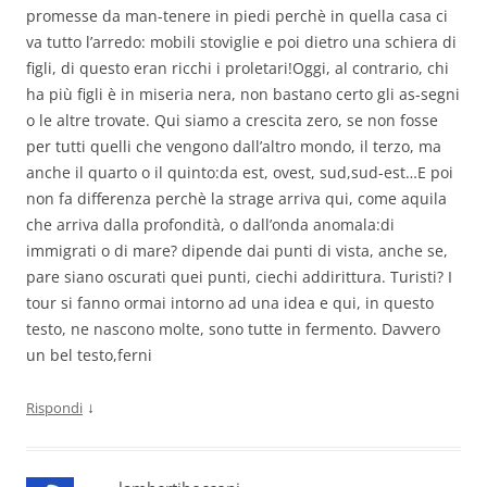
promesse da man-tenere in piedi perchè in quella casa ci
va tutto l’arredo: mobili stoviglie e poi dietro una schiera di
figli, di questo eran ricchi i proletari!Oggi, al contrario, chi
ha più figli è in miseria nera, non bastano certo gli as-segni
o le altre trovate. Qui siamo a crescita zero, se non fosse
per tutti quelli che vengono dall’altro mondo, il terzo, ma
anche il quarto o il quinto:da est, ovest, sud,sud-est…E poi
non fa differenza perchè la strage arriva qui, come aquila
che arriva dalla profondità, o dall’onda anomala:di
immigrati o di mare? dipende dai punti di vista, anche se,
pare siano oscurati quei punti, ciechi addirittura. Turisti? I
tour si fanno ormai intorno ad una idea e qui, in questo
testo, ne nascono molte, sono tutte in fermento. Davvero
un bel testo,ferni
↓
Rispondi