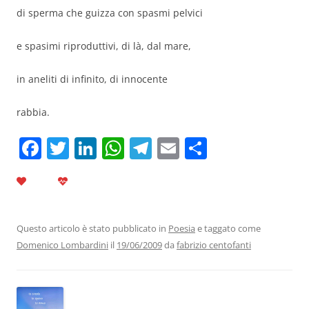
di sperma che guizza con spasmi pelvici
e spasimi riproduttivi, di là, dal mare,
in aneliti di infinito, di innocente
rabbia.
F
T
Li
W
T
E
C
a
w
n
h
el
m
o
c
itt
k
at
e
ai
n
e
er
e
s
gr
l
di
b
dI
A
a
vi
Questo articolo è stato pubblicato in
Poesia
e taggato come
Domenico Lombardini
il
19/06/2009
da
fabrizio centofanti
o
n
p
m
di
o
p
k