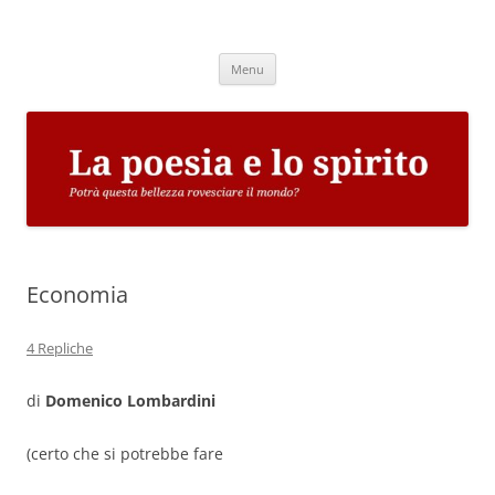
Vai
al
La poesia e lo spirito
contenuto
Potrà questa bellezza rovesciare il mondo?
Menu
Economia
4 Repliche
di
Domenico Lombardini
(certo che si potrebbe fare