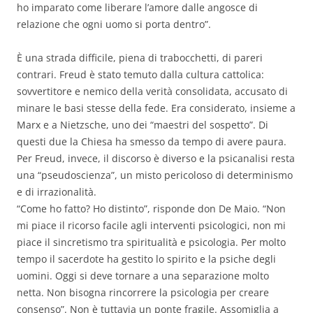
ho imparato come liberare l’amore dalle angosce di
relazione che ogni uomo si porta dentro”.
È una strada difficile, piena di trabocchetti, di pareri
contrari. Freud è stato temuto dalla cultura cattolica:
sovvertitore e nemico della verità consolidata, accusato di
minare le basi stesse della fede. Era considerato, insieme a
Marx e a Nietzsche, uno dei “maestri del sospetto”. Di
questi due la Chiesa ha smesso da tempo di avere paura.
Per Freud, invece, il discorso è diverso e la psicanalisi resta
una “pseudoscienza”, un misto pericoloso di determinismo
e di irrazionalità.
“Come ho fatto? Ho distinto”, risponde don De Maio. “Non
mi piace il ricorso facile agli interventi psicologici, non mi
piace il sincretismo tra spiritualità e psicologia. Per molto
tempo il sacerdote ha gestito lo spirito e la psiche degli
uomini. Oggi si deve tornare a una separazione molto
netta. Non bisogna rincorrere la psicologia per creare
consenso”. Non è tuttavia un ponte fragile. Assomiglia a