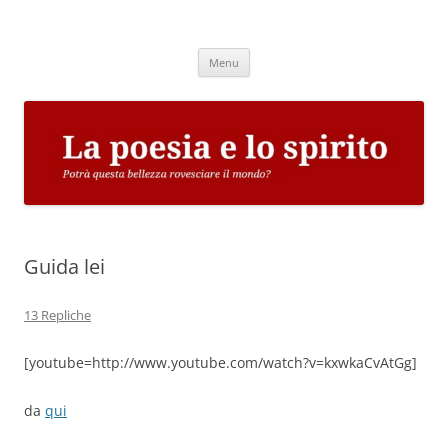
Vai
al
La poesia e lo spirito
contenuto
Potrà questa bellezza rovesciare il mondo?
Menu
Guida lei
13 Repliche
[youtube=http://www.youtube.com/watch?v=kxwkaCvAtGg]
da
qui