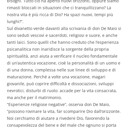
bisogni. Tutto ciò ha aperto nuovi orizzonti, oppure siamo
rimasti bloccati in situazioni che ci tranquillizzano? La
nostra vita è più ricca di Dio? Ha spazi nuovi, tempi più
lunghi?”.
Sul divanetto verde davanti alla scrivania di don De Maio si
sono seduti vescovi e sacerdoti, religiosi e suore, e anche
tanti laici. Sono quelli che hanno creduto che l’esperienza
psicanalitica non inaridisce la sorgente della propria
spiritualità, anzi aiuta a verificare il nucleo fondamentale
di un’autentica vocazione, cioè la personalità di un uomo e
di una donna, complessa nelle sue linee di sviluppo e di
maturazione. Perché a volte una vocazione, magari
giovanile, può coprire difficoltà e dissociazioni, sviluppi
nevrotici, disturbi di ruolo: accade per la vita consacrata,
ma anche per il matrimonio.
“Esperienze religiose negative”, osserva don De Maio,
“possono rovinare la vita, far scomparire Dio dall’orizzonte.
Noi cerchiamo di aiutare a rivedere Dio, favorendo la
consapevolezza del bene e del male che ognuno si porta