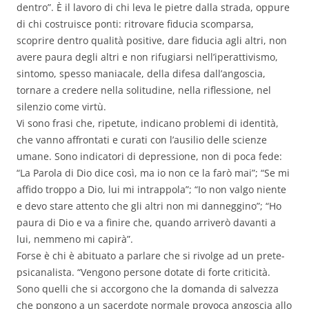
dentro”. È il lavoro di chi leva le pietre dalla strada, oppure
di chi costruisce ponti: ritrovare fiducia scomparsa,
scoprire dentro qualità positive, dare fiducia agli altri, non
avere paura degli altri e non rifugiarsi nell’iperattivismo,
sintomo, spesso maniacale, della difesa dall’angoscia,
tornare a credere nella solitudine, nella riflessione, nel
silenzio come virtù.
Vi sono frasi che, ripetute, indicano problemi di identità,
che vanno affrontati e curati con l’ausilio delle scienze
umane. Sono indicatori di depressione, non di poca fede:
“La Parola di Dio dice così, ma io non ce la farò mai”; “Se mi
affido troppo a Dio, lui mi intrappola”; “Io non valgo niente
e devo stare attento che gli altri non mi danneggino”; “Ho
paura di Dio e va a finire che, quando arriverò davanti a
lui, nemmeno mi capirà”.
Forse è chi è abituato a parlare che si rivolge ad un prete-
psicanalista. “Vengono persone dotate di forte criticità.
Sono quelli che si accorgono che la domanda di salvezza
che pongono a un sacerdote normale provoca angoscia allo