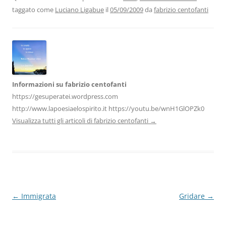
b
dI
A
a
vi
taggato come
Luciano Ligabue
il
05/09/2009
da
fabrizio centofanti
o
n
p
m
di
o
p
k
Informazioni su fabrizio centofanti
https://gesuperatei.wordpress.com
http://www.lapoesiaelospirito.it https://youtu.be/wnH1GlOPZk0
Visualizza tutti gli articoli di fabrizio centofanti
→
Navigazione
←
Immigrata
Gridare
→
articolo