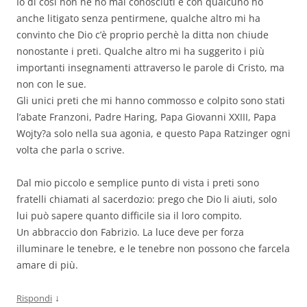
Io di così non ne ho mai conosciuti e con qualcuno ho
anche litigato senza pentirmene, qualche altro mi ha
convinto che Dio c’è proprio perchè la ditta non chiude
nonostante i preti. Qualche altro mi ha suggerito i più
importanti insegnamenti attraverso le parole di Cristo, ma
non con le sue.
Gli unici preti che mi hanno commosso e colpito sono stati
l’abate Franzoni, Padre Haring, Papa Giovanni XXIII, Papa
Wojty?a solo nella sua agonia, e questo Papa Ratzinger ogni
volta che parla o scrive.
Dal mio piccolo e semplice punto di vista i preti sono
fratelli chiamati al sacerdozio: prego che Dio li aiuti, solo
lui può sapere quanto difficile sia il loro compito.
Un abbraccio don Fabrizio. La luce deve per forza
illuminare le tenebre, e le tenebre non possono che farcela
amare di più.
↓
Rispondi