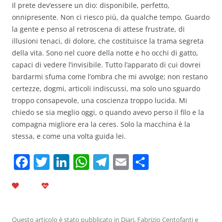
Il prete dev’essere un dio: disponibile, perfetto,
onnipresente. Non ci riesco più, da qualche tempo. Guardo
la gente e penso al retroscena di attese frustrate, di
illusioni tenaci, di dolore, che costituisce la trama segreta
della vita. Sono nel cuore della notte e ho occhi di gatto,
capaci di vedere l’invisibile. Tutto l’apparato di cui dovrei
bardarmi sfuma come l’ombra che mi avvolge; non restano
certezze, dogmi, articoli indiscussi, ma solo uno sguardo
troppo consapevole, una coscienza troppo lucida. Mi
chiedo se sia meglio oggi, o quando avevo perso il filo e la
compagna migliore era la ceres. Solo la macchina è la
stessa, e come una volta guida lei.
F
T
Li
W
T
E
C
a
w
n
h
el
m
o
c
itt
k
at
e
ai
n
e
er
e
s
gr
l
di
Questo articolo è stato pubblicato in
Diari
,
Fabrizio Centofanti
e