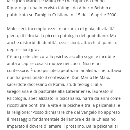
laici (Don Mario De Maio) che l’ha capito da tempo.
Riporto qui una intervista fattagli da Alberto Bobbio e
pubblicata su Famiglia Cristiana n. 15 del 16 aprile 2000
Malesseri, incompiutezze, mancanza di gioia, di vitalità
piena, di fiducia: la piccola patologia del quotidiano. Ma
anche disturbi di identità, ossessioni, attacchi di panico,
depressioni gravi.
C’è un prete che cura la psiche, ascolta sogni e incubi e
aiuta a capire cosa si muove nei cuori. Non è un
confessore. È uno psicoterapeuta, un analista, che tuttavia
non ha pensionato il confessore. Don Mario De Maio,
sacerdote diocesano di Roma, studi teologici alla
Gregoriana e di pastorale alla Lateranense, laureato in
Psicologia, specializzato in psicanalisi, narra da anni come
ricostruire ponti tra la vita e la psiche e tra la psicanalisi e
la religione: “Posso dichiarare che dal Vangelo ho appreso
il messaggio fondamentale dell’amore e dalla Chiesa ho
imparato il dovere di amare il prossimo. Dalla psicanalisi