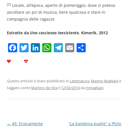
[2]
Locale, all’epoca, aperto di pomeriggio, dove si poteva
ascoltare un po’ di musica, bere qualcosa e stare in
compagnia delle ragazze
Estratto da
Una coscienza inesistente,
Kimerik, 2012
F
T
Li
W
T
E
C
a
w
n
h
el
m
o
c
itt
k
at
e
ai
n
e
er
e
s
gr
l
di
b
dI
A
a
vi
Questo articolo è stato pubblicato in
Letteratura
,
Marino Magliani
e
taggato come
Martino de Vita
il
12/03/2014
da
mmagliani
o
n
p
m
di
o
p
k
Navigazione
←
49. Eroicamente
“La bambina pugile” a Philo