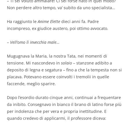
– Ti sei voluto ammalare! Ci sei forse nato in quel modo?
Non perdere altro tempo, va’ subito da uno specialista…
Ha raggiunto le
Anime Elette
dieci anni fa. Padre
incompreso, ex giudice austero, poi ottimo avvocato.
–
Vell’omo lì invecchia male…
Mugugnava la Maria, la nostra Tata, nei momenti di
tensione. Mi nascondevo in
solaio –
stanzone adibito a
deposito di legna e segatura – fino a che la tempesta non si
placava. Potevano essere coinvolti i tremolii in quelle
faccende, meglio sparire.
Dopo l’esordio durato cinque anni, continuai a frequentare
da inibito. Consegnavo in bianco il brano di latino forse più
per indolenza che per vera e propria inettitudine. E
quando credevo di applicarmi, il professore diceva: