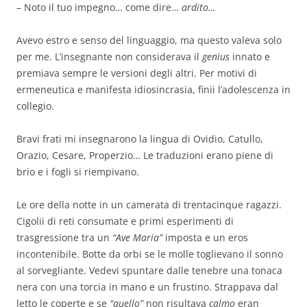
– Noto il tuo impegno… come dire…
ardito…
Avevo estro e senso del linguaggio, ma questo valeva solo
per me. L’insegnante non considerava il
genius
innato e
premiava sempre le versioni degli altri. Per motivi di
ermeneutica e manifesta idiosincrasia, finii l’adolescenza in
collegio.
Bravi frati mi insegnarono la lingua di Ovidio, Catullo,
Orazio, Cesare, Properzio… Le traduzioni erano piene di
brio e i fogli si riempivano.
Le ore della notte in un camerata di trentacinque ragazzi.
Cigolii di reti consumate e primi esperimenti di
trasgressione tra un
“Ave Maria”
imposta e un eros
incontenibile. Botte da orbi se le molle toglievano il sonno
al sorvegliante. Vedevi spuntare dalle tenebre una tonaca
nera con una torcia in mano e un frustino. Strappava dal
letto le coperte e se
“quello”
non risultava
calmo
eran