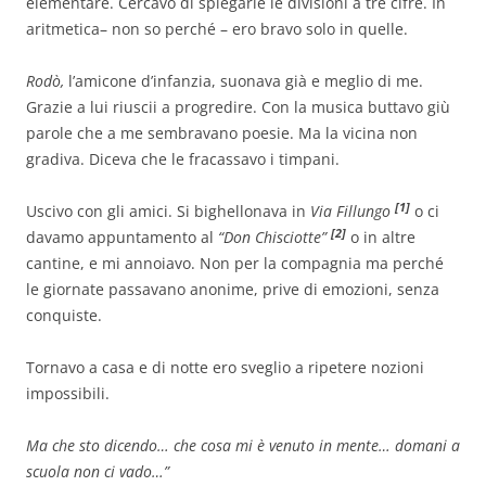
elementare. Cercavo di spiegarle le divisioni a tre cifre. In
aritmetica– non so perché – ero bravo solo in quelle.
Rodò,
l’amicone d’infanzia, suonava già e meglio di me.
Grazie a lui riuscii a progredire. Con la musica buttavo giù
parole che a me sembravano poesie. Ma la vicina non
gradiva. Diceva che le fracassavo i timpani.
[1]
Uscivo con gli amici. Si bighellonava in
Via Fillungo
o ci
[2]
davamo appuntamento al
“Don Chisciotte”
o in altre
cantine, e mi annoiavo. Non per la compagnia ma perché
le giornate passavano anonime, prive di emozioni, senza
conquiste.
Tornavo a casa e di notte ero sveglio a ripetere nozioni
impossibili.
Ma che sto dicendo… che cosa mi è venuto in mente… domani a
scuola non ci vado…”