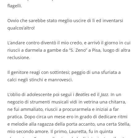
flagelli.
Ovvio che sarebbe stato meglio uscire di lì ed inventarsi
qualcos’altro!
L’andare contro diventò il mio credo, e arrivò il giorno in cui
riuscii a darmela a gambe da “S. Zeno” a Pisa, luogo di altra
reclusione.
Il genitore reagì con sottintesi; peggio di una sfuriata a
calci negli stinchi e manrovesci.
L’oblio di adolescente poi seguì i
Beatles
ed il
Jazz.
In un
negozio di strumenti musicali vidi in vetrina una chitarra,
ne fui ammaliato, riuscii a procurarmela e iniziai a far
pratica. Dopo circa un mese ero in grado di dedicare ritmi
e melodie alla ragazza della porta accanto, una certa Stella,
mio secondo amore. Il primo, Lauretta, fu in quinta