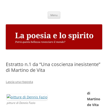
Vai
al
La poesia e lo spirito
contenuto
Potrà questa bellezza rovesciare il mondo?
Menu
Estratto n.1 da “Una coscienza inesistente”
di Martino de Vita
Lascia una risposta
di
Martino
pitture di Dennis Fazio
de Vita