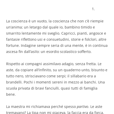
1.
La coscienza è un vuoto, la coscienza che non c’è riempie
un’anima; un letargo dal quale io, bambino timido e
smarrito lentamente mi sveglio. Capricci, pianti, angosce e
fantasie riflettono usi e consuetudini, storie e folclori, altre
fortune. Indagine sempre seria di una mente, è in continua
ascesa fin dall’asilo: un esordio scolastico sofferto.
Rispetto ai compagni assimilavo adagio, senza fretta. Le
aste, da copiare all’infinito, su un quaderno unto, bisunto e
tutto nero, strisciavano come serpi; il sillabario era a
brandelli. Pochi i momenti sereni in mezzo ai banchi. Una
scuola privata di bravi fanciulli, quasi tutti di famiglia
bene.
La maestra mi richiamava perché spesso
partivo
. Le aste
tremavano? La tipa non mi piaceva, la faccia era da forca.