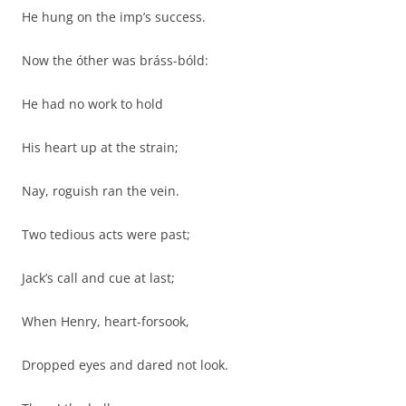
He hung on the imp’s success.
Now the óther was bráss-bóld:
He had no work to hold
His heart up at the strain;
Nay, roguish ran the vein.
Two tedious acts were past;
Jack’s call and cue at last;
When Henry, heart-forsook,
Dropped eyes and dared not look.