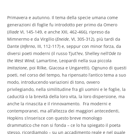
Primavera e autunno.
Il tema della specie umana come
generazioni di foglie fu introdotto per primo da Omero
(
Iliade
VI, 145-149, e anche XXI, 462-466), ripreso da
Mimnermo e da Virgilio (
Eneide
, VI, 305-312), più tardi da
Dante (
Inferno
, III, 112-117) e, seppur con minor forza, da
diversi poeti moderni (il russo Tjut?ev, Shelley
nell’
Ode to
the West Wind
, Lamartine, Leopardi nella sua piccola
Imitazione
, poi Rilke, Giacosa e Ungaretti). Ognuno di questi
poeti, nel corso del tempo, ha ripensato l’antico tema a suo
modo, introducendo variazioni di tono, ovvero
privilegiando, nella similitudine fra gli uomini e le foglie, la
caducità o la brevità della loro vita, la loro dispersione, ma
anche la rinascita e il rinnovamento. Fra moderni e
contemporanei, ma all’altezza dei maggiori antecedenti,
Hopkins s’inserisce con questo breve monologo
drammatico che non si fonda – ce lo ha spiegato il poeta
stesso, ricordiamolo – su un accadimento reale e nel quale