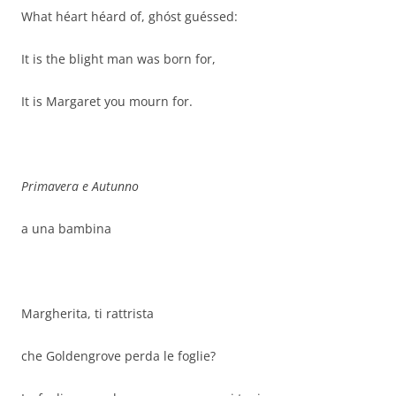
What héart héard of, ghóst guéssed:
It is the blight man was born for,
It is Margaret you mourn for.
Primavera e Autunno
a una bambina
Margherita, ti rattrista
che Goldengrove perda le foglie?