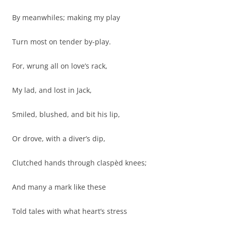
By meanwhiles; making my play
Turn most on tender by-play.
For, wrung all on love’s rack,
My lad, and lost in Jack,
Smiled, blushed, and bit his lip,
Or drove, with a diver’s dip,
Clutched hands through claspèd knees;
And many a mark like these
Told tales with what heart’s stress