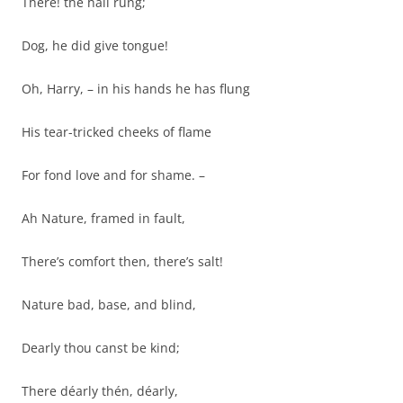
There! the hall rung;
Dog, he did give tongue!
Oh, Harry, – in his hands he has flung
His tear-tricked cheeks of flame
For fond love and for shame. –
Ah Nature, framed in fault,
There’s comfort then, there’s salt!
Nature bad, base, and blind,
Dearly thou canst be kind;
There déarly thén, déarly,