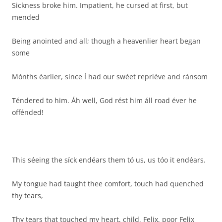
Sickness broke him. Impatient, he cursed at first, but
mended
Being anointed and all; though a heavenlier heart began
some
Mónths éarlier, since Í had our swéet repriéve and ránsom
Téndered to him. Áh well, God rést him áll road éver he
offénded!
This séeing the síck endéars them tó us, us tóo it endéars.
My tongue had taught thee comfort, touch had quenched
thy tears,
Thy tears that touched my heart, child, Felix, poor Felix