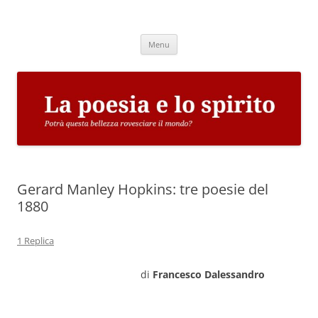
Vai
al
La poesia e lo spirito
contenuto
Potrà questa bellezza rovesciare il mondo?
Menu
Gerard Manley Hopkins: tre poesie del
1880
1 Replica
di
Francesco Dalessandro