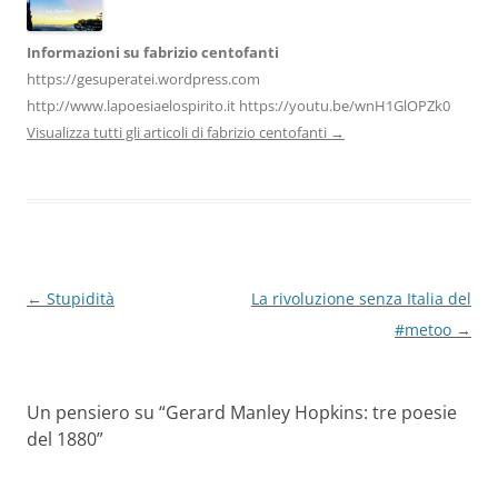
Informazioni su fabrizio centofanti
https://gesuperatei.wordpress.com
http://www.lapoesiaelospirito.it https://youtu.be/wnH1GlOPZk0
Visualizza tutti gli articoli di fabrizio centofanti
→
Navigazione
←
Stupidità
La rivoluzione senza Italia del
articolo
#metoo
→
Un pensiero su “
Gerard Manley Hopkins: tre poesie
del 1880
”