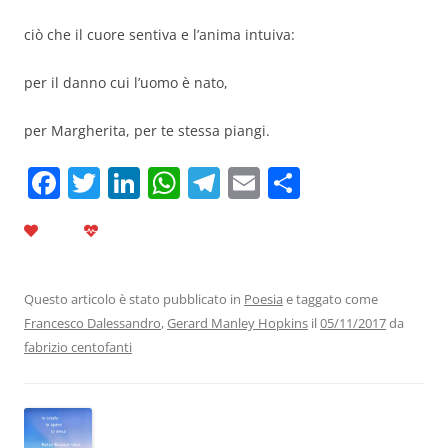
ciò che il cuore sentiva e l’anima intuiva:
per il danno cui l’uomo è nato,
per Margherita, per te stessa piangi.
F
T
Li
W
T
E
C
a
w
n
h
el
m
o
c
itt
k
at
e
ai
n
e
er
e
s
gr
l
di
b
dI
A
a
vi
Questo articolo è stato pubblicato in
Poesia
e taggato come
Francesco Dalessandro
,
Gerard Manley Hopkins
il
05/11/2017
da
o
n
p
m
di
fabrizio centofanti
o
p
k