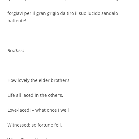
forgiavi per il gran grigio da tiro il suo lucido sandalo
battente!
Brothers
How lovely the elder brother’s
Life all laced in the other’s,
Love-laced! – what once I well
Witnessed; so fortune fell.