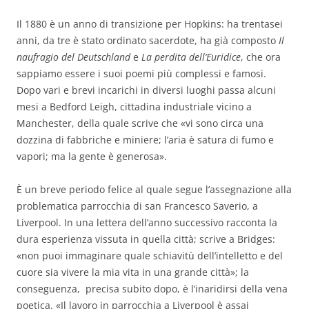
Il 1880 è un anno di transizione per Hopkins: ha trentasei
anni, da tre è stato ordinato sacerdote, ha già composto
Il
naufragio del Deutschland
e
La perdita dell’Euridice
, che ora
sappiamo essere i suoi poemi più complessi e famosi.
Dopo vari e brevi incarichi in diversi luoghi passa alcuni
mesi a Bedford Leigh, cittadina industriale vicino a
Manchester, della quale scrive che «vi sono circa una
dozzina di fabbriche e miniere; l’aria è satura di fumo e
vapori; ma la gente è generosa».
È un breve periodo felice al quale segue l’assegnazione alla
problematica parrocchia di san Francesco Saverio, a
Liverpool. In una lettera dell’anno successivo racconta la
dura esperienza vissuta in quella città; scrive a Bridges:
«non puoi immaginare quale schiavitù dell’intelletto e del
cuore sia vivere la mia vita in una grande città»; la
conseguenza, precisa subito dopo, è l’inaridirsi della vena
poetica. «Il lavoro in parrocchia a Liverpool è assai