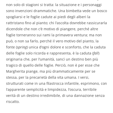
non solo di stagioni si tratta: la situazione e i personaggi
sono invenzioni drammatiche. Una bimbetta vede un bosco
spogliarsi e le foglie cadute ai piedi degli alberi la
rattristano fino al pianto; chi l’ascolta dovrebbe rassicurarla
dicendole che non c’è motivo di piangere, perché altre
foglie torneranno sui rami la primavera ventura; ma non
può, o non sa farlo, perché il vero motivo del pianto, la
fonte (
spring
) unica d’ogni dolore e sconforto, che la caduta
delle foglie solo ricorda e rappresenta, è la caduta (
fall
)
originaria che, per l’umanità, sancì un destino ben più
tragico di quello delle foglie. Perciò, non è per esse che
Margherita piange, ma più drammaticamente per se
stessa, per la precarietà della vita umana. I versi,
strutturati come in una filastrocca infantile, esprimono, con
l’apparente semplicità e limpidezza, l’oscura, terribile
verità di un destino irredimibile, di una dannazione senza
riscatto.