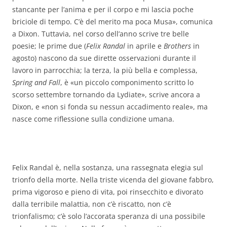
stancante per l’anima e per il corpo e mi lascia poche
briciole di tempo. C’è del merito ma poca Musa», comunica
a Dixon. Tuttavia, nel corso dell’anno scrive tre belle
poesie; le prime due (
Felix Randal
in aprile e
Brothers
in
agosto) nascono da sue dirette osservazioni durante il
lavoro in parrocchia; la terza, la più bella e complessa,
Spring and Fall
, è «un piccolo componimento scritto lo
scorso settembre tornando da Lydiate», scrive ancora a
Dixon, e «non si fonda su nessun accadimento reale», ma
nasce come riflessione sulla condizione umana.
Felix Randal
è, nella sostanza, una rassegnata elegia sul
trionfo della morte. Nella triste vicenda del giovane fabbro,
prima vigoroso e pieno di vita, poi rinsecchito e divorato
dalla terribile malattia, non c’è riscatto, non c’è
trionfalismo; c’è solo l’accorata speranza di una possibile