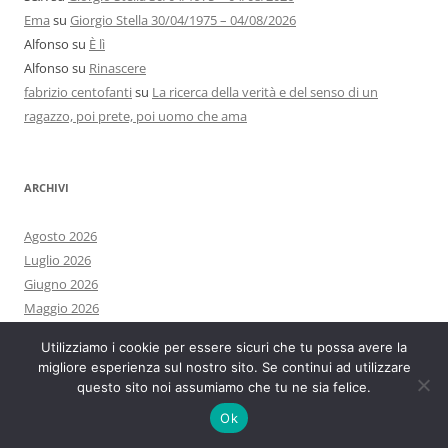
Ema
su
Giorgio Stella 30/04/1975 – 04/08/2026
Alfonso
su
È lì
Alfonso
su
Rinascere
fabrizio centofanti
su
La ricerca della verità e del senso di un
ragazzo, poi prete, poi uomo che ama
ARCHIVI
Agosto 2026
Luglio 2026
Giugno 2026
Maggio 2026
Aprile 2026
Utilizziamo i cookie per essere sicuri che tu possa avere la
Marzo 2026
migliore esperienza sul nostro sito. Se continui ad utilizzare
Febbraio 2026
questo sito noi assumiamo che tu ne sia felice.
Gennaio 2026
Ok
Dicembre 2025