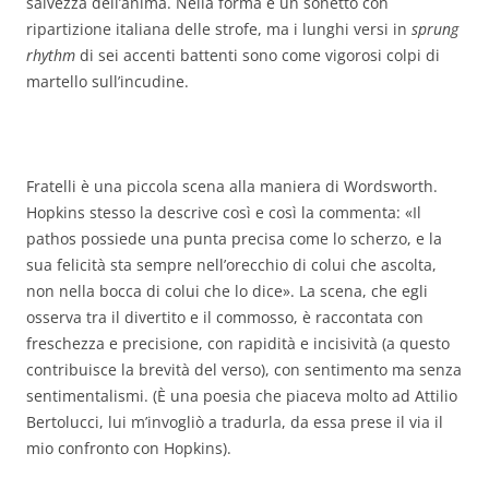
salvezza dell’anima. Nella forma è un sonetto con
ripartizione italiana delle strofe, ma i lunghi versi in
sprung
rhythm
di sei accenti battenti sono come vigorosi colpi di
martello sull’incudine.
Fratelli
è una piccola scena alla maniera di Wordsworth.
Hopkins stesso la descrive così e così la commenta: «Il
pathos possiede una punta precisa come lo scherzo, e la
sua felicità sta sempre nell’orecchio di colui che ascolta,
non nella bocca di colui che lo dice». La scena, che egli
osserva tra il divertito e il commosso, è raccontata con
freschezza e precisione, con rapidità e incisività (a questo
contribuisce la brevità del verso), con sentimento ma senza
sentimentalismi. (È una poesia che piaceva molto ad Attilio
Bertolucci, lui m’invogliò a tradurla, da essa prese il via il
mio confronto con Hopkins).