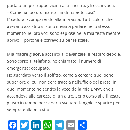
portata un po’ troppo vicina alla finestra, gli occhi vuoti:
– Come hai potuto mancarmi di rispetto così?
E’ caduta, scomparendo alla mia vista. Tutti coloro che
avevano assistito si sono messi a parlare nello stesso
momento, le loro voci sono esplose nella mia testa mentre
aprivo il portone e correvo su per le scale.
Mia madre giaceva accanto al davanzale, il respiro debole.
Sono corso al telefono, ho chiamato il numero di
emergenza: occupato.
Ho guardato verso il soffitto, come a cercare quel bene
superiore di cui non c’era traccia nell’ufficio del prete; in
quel momento ho sentito la voce della mia BMW, che si
accendeva alle carezze di un altro. Sono corso alla finestra
giusto in tempo per vederla svoltare l’angolo e sparire per
sempre dalla mia vita.
F
T
Li
W
T
E
C