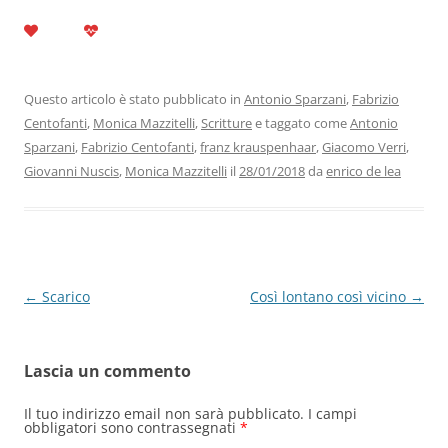
a
w
n
h
el
m
o
c
itt
k
at
e
ai
n
e
er
e
s
gr
l
di
b
dI
A
a
vi
Questo articolo è stato pubblicato in
Antonio Sparzani
,
Fabrizio
Centofanti
,
Monica Mazzitelli
,
Scritture
e taggato come
Antonio
o
n
p
m
di
Sparzani
,
Fabrizio Centofanti
,
franz krauspenhaar
,
Giacomo Verri
,
o
p
Giovanni Nuscis
,
Monica Mazzitelli
il
28/01/2018
da
enrico de lea
k
Navigazione
←
Scarico
Così lontano così vicino
→
articolo
Lascia un commento
Il tuo indirizzo email non sarà pubblicato.
I campi
obbligatori sono contrassegnati
*