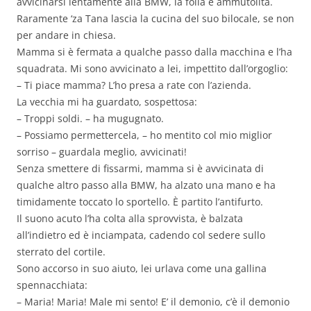
avvicinarsi lentamente alla BMW, la folla è ammutolita.
Raramente ‘za Tana lascia la cucina del suo bilocale, se non
per andare in chiesa.
Mamma si è fermata a qualche passo dalla macchina e l’ha
squadrata. Mi sono avvicinato a lei, impettito dall’orgoglio:
– Ti piace mamma? L’ho presa a rate con l’azienda.
La vecchia mi ha guardato, sospettosa:
– Troppi soldi. – ha mugugnato.
– Possiamo permettercela, – ho mentito col mio miglior
sorriso – guardala meglio, avvicinati!
Senza smettere di fissarmi, mamma si è avvicinata di
qualche altro passo alla BMW, ha alzato una mano e ha
timidamente toccato lo sportello. È partito l’antifurto.
Il suono acuto l’ha colta alla sprovvista, è balzata
all’indietro ed è inciampata, cadendo col sedere sullo
sterrato del cortile.
Sono accorso in suo aiuto, lei urlava come una gallina
spennacchiata:
– Maria! Maria! Male mi sento! E’ il demonio, c’è il demonio