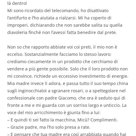
là dentro!
Mi sono ricordato del telecomando, ho disattivato
l’antifurto e l’ho aiutata a rialzarsi. Mi ha coperto di
improperi, dichiarando che non sarebbe salita su quella
diavoleria finchè non l’avessi fatta benedire dal prete.
Non so che rapporto abbiate voi coi preti, il mio non è
eccelso. Sostanzialmente facciamo lo stesso lavoro:
crediamo ciecamente in un prodotto che cerchiamo di
vendere a più gente possibile. Solo che il loro prodotto non
mi convince, richiede un eccessivo investimento di energie.
Mia madre invece li adora, e passa tutto il suo tempo china
sugli inginocchiatoi a sgranare rosari, o a spettegolare nel
confessionale con padre Giacomo, che ora è seduto qui di
fronte a me e mi guarda con un sorriso largo e unticcio. La
voce del mio arricchimento è giunta fino a lui:
– E quindi ti sei fatto la macchina, Micù? Complimenti.
– Grazie padre, ma l’ho solo presa a rate.
– E pensare che tua madre era così arrabbiata quando hai