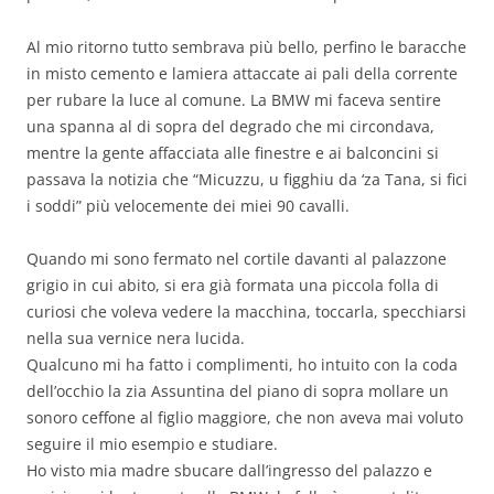
Al mio ritorno tutto sembrava più bello, perfino le baracche
in misto cemento e lamiera attaccate ai pali della corrente
per rubare la luce al comune. La BMW mi faceva sentire
una spanna al di sopra del degrado che mi circondava,
mentre la gente affacciata alle finestre e ai balconcini si
passava la notizia che “Micuzzu, u figghiu da ‘za Tana, si fici
i soddi” più velocemente dei miei 90 cavalli.
Quando mi sono fermato nel cortile davanti al palazzone
grigio in cui abito, si era già formata una piccola folla di
curiosi che voleva vedere la macchina, toccarla, specchiarsi
nella sua vernice nera lucida.
Qualcuno mi ha fatto i complimenti, ho intuito con la coda
dell’occhio la zia Assuntina del piano di sopra mollare un
sonoro ceffone al figlio maggiore, che non aveva mai voluto
seguire il mio esempio e studiare.
Ho visto mia madre sbucare dall’ingresso del palazzo e