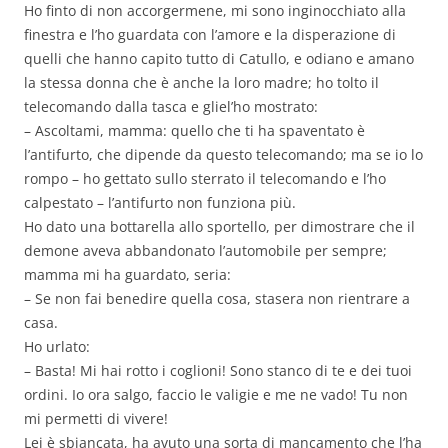
Ho finto di non accorgermene, mi sono inginocchiato alla
finestra e l’ho guardata con l’amore e la disperazione di
quelli che hanno capito tutto di Catullo, e odiano e amano
la stessa donna che è anche la loro madre; ho tolto il
telecomando dalla tasca e gliel’ho mostrato:
– Ascoltami, mamma: quello che ti ha spaventato è
l’antifurto, che dipende da questo telecomando; ma se io lo
rompo – ho gettato sullo sterrato il telecomando e l’ho
calpestato – l’antifurto non funziona più.
Ho dato una bottarella allo sportello, per dimostrare che il
demone aveva abbandonato l’automobile per sempre;
mamma mi ha guardato, seria:
– Se non fai benedire quella cosa, stasera non rientrare a
casa.
Ho urlato:
– Basta! Mi hai rotto i coglioni! Sono stanco di te e dei tuoi
ordini. Io ora salgo, faccio le valigie e me ne vado! Tu non
mi permetti di vivere!
Lei è sbiancata, ha avuto una sorta di mancamento che l’ha