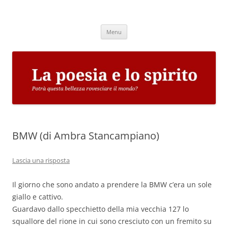
Vai
al
La poesia e lo spirito
contenuto
Potrà questa bellezza rovesciare il mondo?
Menu
BMW (di Ambra Stancampiano)
Lascia una risposta
Il giorno che sono andato a prendere la BMW c’era un sole
giallo e cattivo.
Guardavo dallo specchietto della mia vecchia 127 lo
squallore del rione in cui sono cresciuto con un fremito su