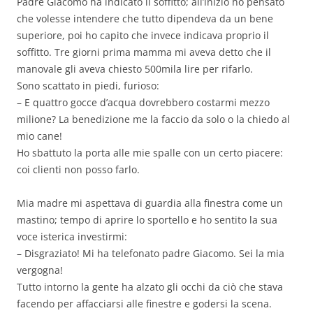
Padre Giacomo ha indicato il soffitto; all’inizio ho pensato
che volesse intendere che tutto dipendeva da un bene
superiore, poi ho capito che invece indicava proprio il
soffitto. Tre giorni prima mamma mi aveva detto che il
manovale gli aveva chiesto 500mila lire per rifarlo.
Sono scattato in piedi, furioso:
– E quattro gocce d’acqua dovrebbero costarmi mezzo
milione? La benedizione me la faccio da solo o la chiedo al
mio cane!
Ho sbattuto la porta alle mie spalle con un certo piacere:
coi clienti non posso farlo.
Mia madre mi aspettava di guardia alla finestra come un
mastino; tempo di aprire lo sportello e ho sentito la sua
voce isterica investirmi:
– Disgraziato! Mi ha telefonato padre Giacomo. Sei la mia
vergogna!
Tutto intorno la gente ha alzato gli occhi da ciò che stava
facendo per affacciarsi alle finestre e godersi la scena.