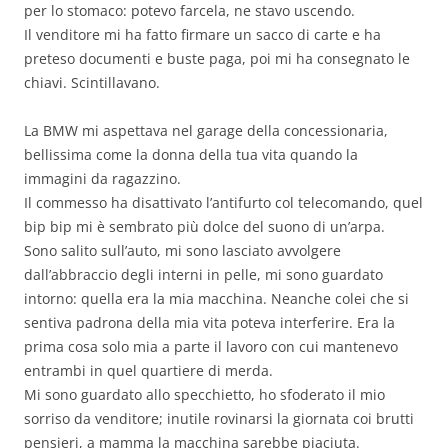
per lo stomaco: potevo farcela, ne stavo uscendo.
Il venditore mi ha fatto firmare un sacco di carte e ha
preteso documenti e buste paga, poi mi ha consegnato le
chiavi. Scintillavano.
La BMW mi aspettava nel garage della concessionaria,
bellissima come la donna della tua vita quando la
immagini da ragazzino.
Il commesso ha disattivato l’antifurto col telecomando, quel
bip bip mi è sembrato più dolce del suono di un’arpa.
Sono salito sull’auto, mi sono lasciato avvolgere
dall’abbraccio degli interni in pelle, mi sono guardato
intorno: quella era la mia macchina. Neanche colei che si
sentiva padrona della mia vita poteva interferire. Era la
prima cosa solo mia a parte il lavoro con cui mantenevo
entrambi in quel quartiere di merda.
Mi sono guardato allo specchietto, ho sfoderato il mio
sorriso da venditore; inutile rovinarsi la giornata coi brutti
pensieri, a mamma la macchina sarebbe piaciuta.