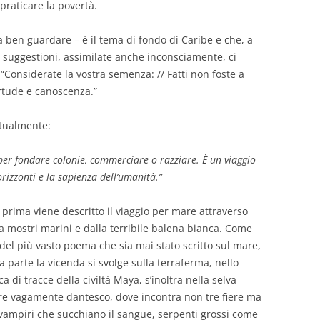
praticare la povertà.
 a ben guardare – è il tema di fondo di Caribe e che, a
 suggestioni, assimilate anche inconsciamente, ci
: “Considerate la vostra semenza: // Fatti non foste a
ertude e canoscenza.”
estualmente:
, per fondare colonie, commerciare o razziare.
È
un viaggio
orizzonti e la sapienza dell’umanità.”
a prima viene descritto il viaggio per mare attraverso
a mostri marini e dalla terribile balena bianca. Come
del più vasto poema che sia mai stato scritto sul mare,
 parte la vicenda si svolge sulla terraferma, nello
 di tracce della civiltà Maya, s’inoltra nella selva
ore vagamente dantesco, dove incontra non tre fiere ma
, vampiri che succhiano il sangue, serpenti grossi come