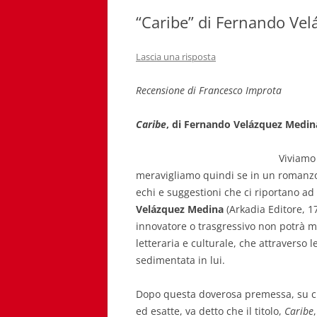
“Caribe” di Fernando Ve
Lascia una risposta
Recensione di Francesco Improta
Caribe
, di Fernando Velázquez Medina
Viviamo 
meravigliamo quindi se in un romanzo a
echi e suggestioni che ci riportano ad
Velázquez Medina
(Arkadia Editore, 17
innovatore o trasgressivo non potrà ma
letteraria e culturale, che attraverso l
sedimentata in lui.
Dopo questa doverosa premessa, su cu
ed esatte, va detto che il titolo,
Caribe