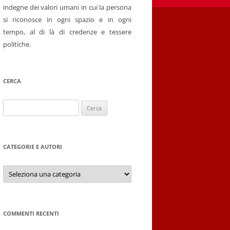
indegne dei valori umani in cui la persona
si riconosce in ogni spazio e in ogni
tempo, al di là di credenze e tessere
politiche.
CERCA
Ricerca
per:
CATEGORIE E AUTORI
Categorie
e
autori
COMMENTI RECENTI