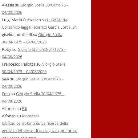
Alessia
su
Giorgio Stella 30/04/1975 –
04/08/2026
Luigi Maria Corsanico
su
Luigi Maria
Corsanico legge Federico Garcìa Lorca. 34
giselda pontesilli
su
Giorgio Stella
30/04/1975 – 04/08/2026
Roby
su
Giorgio Stella 30/04/1975 –
04/08/2026
Francesco Pallotta
su
Giorgio Stella
30/04/1975 – 04/08/2026
S&R
su
Giorgio Stella 30/04/1975 –
04/08/2026
Ema
su
Giorgio Stella 30/04/1975 –
04/08/2026
Alfonso
su
È lì
Alfonso
su
Rinascere
fabrizio centofanti
su
La ricerca della
verità e del senso di un ragazzo, poi prete,