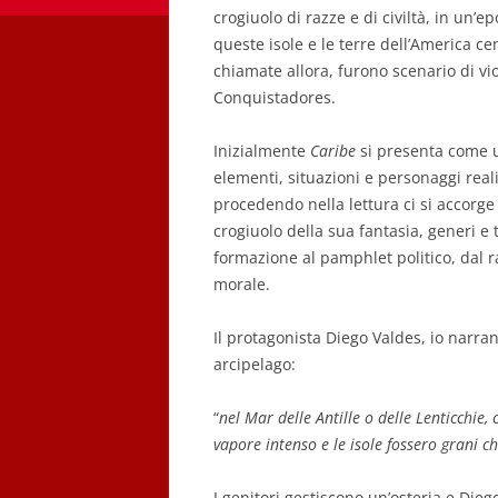
crogiuolo di razze e di civiltà, in un’
queste isole e le terre dell’America c
chiamate allora, furono scenario di vi
Conquistadores.
Inizialmente
Caribe
si presenta come u
elementi, situazioni e personaggi rea
procedendo nella lettura ci si accorge d
crogiuolo della sua fantasia, generi e 
formazione al pamphlet politico, dal 
morale.
Il protagonista Diego Valdes, io narran
arcipelago:
“
nel Mar delle Antille o delle Lenticchie
vapore intenso e le isole fossero grani ch
I genitori gestiscono un’osteria e Diego