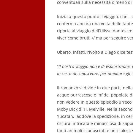
conventuali sulla necessità o meno di 
Inizia a questo punto il viaggio, che –
conferma ancora una volta delle tante
riporta al viaggio dell’Ulisse dantesco
viver come bruti, // ma per seguire v
Uberto, infatti, rivolto a Diego dice t
“
Il nostro viaggio non è di esplorazione
in cerca di conoscenze, per ampliare gli 
Il romanzo si divide in due parti, nell
acque burrascose e infide, popolate d
non vedere in questo episodio un’eco 
Moby Dick di H. Melville. Nella seconda
Yucatan, laddove la spedizione, in cerca
oscura, intricata e minacciosa di sap
tanti animali sconosciuti e pericolosi