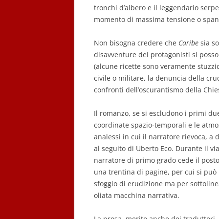
tronchi d’albero e il leggendario serp
momento di massima tensione o spannu
Non bisogna credere che
Caribe
sia so
disavventure dei protagonisti si posson
(alcune ricette sono veramente stuzzicant
civile o militare, la denuncia della cru
confronti dell’oscurantismo della Chi
Il romanzo, se si escludono i primi due 
coordinate spazio-temporali e le atmos
analessi in cui il narratore rievoca, a 
al seguito di Uberto Eco. Durante il vi
narratore di primo grado cede il posto
una trentina di pagine, per cui si può 
sfoggio di erudizione ma per sottolin
oliata macchina narrativa.
La prosa, merito anche dei traduttori,