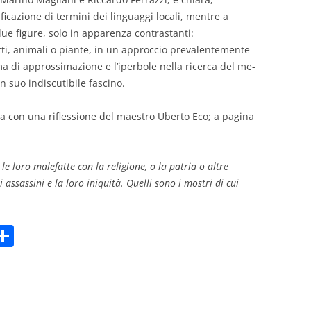
icazione di termini dei linguaggi locali, mentre a
 due figure, solo in apparenza contrastanti:
etti, animali o piante, in un approccio prevalentemente
ma di approssimazione e l’iperbole nella ricerca del me­
un suo indiscutibile fascino.
 con una riflessione del maestro Uberto Eco; a pagina
 le loro malefatte con la religione, o la patria o altre
i assassini e la loro iniquità. Quelli sono i mostri di cui
C
m
o
i
n
di