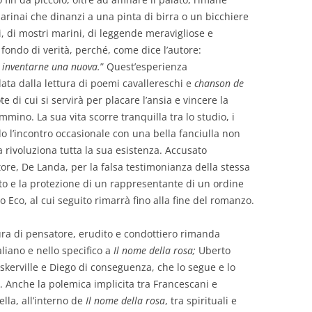
marinai che dinanzi a una pinta di birra o un bicchiere
, di mostri marini, di leggende meravigliose e
fondo di verità, perché, come dice l’autore:
e inventarne una nuova.
” Quest’esperienza
ata dalla lettura di poemi cavalle­reschi e
chanson de
te di cui si servirà per placare l’ansia e vincere la
mino. La sua vita scorre tranquilla tra lo studio, i
o l’incontro occasionale con una bella fanciulla non
a rivoluziona tutta la sua esistenza. Accusato
tore, De Landa, per la falsa testimonianza della stessa
iuto e la protezione di un rappresentante di un ordine
to Eco, al cui seguito rimarrà fino alla fine del romanzo.
ura di pensatore, erudito e condottiero rimanda
aliano e nello specifico a
Il nome della rosa;
Uberto
skerville e Diego di conseguenza, che lo segue e lo
. Anche la polemica implicita tra Francescani e
lla, all’interno de
Il nome della rosa
, tra spirituali e