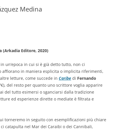
lázquez Medina
GIOVANNI NUSCIS
GUIDO MICHELONE
KIKA BOHR
MARINO MAGLIANI
 (Arkadia Editore, 2020)
MATTEO TELARA
in un’epoca in cui si è già detto tutto, non ci
ffiorano in maniera esplicita o implicita riferimenti,
MONICA MAZZITELLI
 altre letture, come succede in
Caribe
di
Fernando
PASQUALE VITAGLIANO
€), del resto per quanto uno scrittore voglia apparire
i del tutto esimersi o sganciarsi dalla tradizione
RICCARDO FERRAZZI
etture ed esperienze dirette o mediate è filtrata e
ROBERTO PLEVANO
STEFANIE GOLISCH
i torneremo in seguito con esemplificazioni più chiare
, ci catapulta nel Mar dei Caraibi o dei Cannibali,