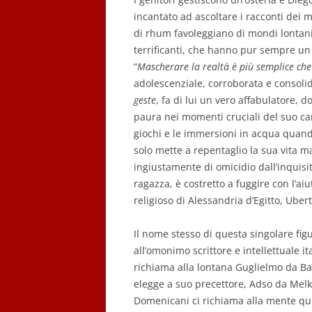
incantato ad ascoltare i racconti dei 
di rhum favoleggiano di mondi lontani
terrificanti, che hanno pur sempre un 
“
Mascherare la realtà è più semplice ch
adolescenziale, corroborata e consolid
geste
, fa di lui un vero affabulatore, do
paura nei momenti cruciali del suo cam
giochi e le immersioni in acqua quand
solo mette a repentaglio la sua vita m
ingiustamente di omicidio dall’inquisi
ragazza, è costretto a fuggire con l’a
religioso di Alessandria d’Egitto, Uber
Il nome stesso di questa singolare fig
all’omonimo scrittore e intellettuale it
richiama alla lontana Guglielmo da Ba
elegge a suo precettore, Adso da Melk
Domenicani ci richiama alla mente que