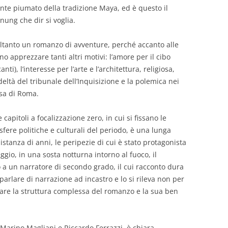
ente piumato della tradizione Maya, ed è questo il
ng che dir si voglia.
ltanto un romanzo di avventure, perché accanto alle
o apprezzare tanti altri motivi: l’amore per il cibo
i), l’interesse per l’arte e l’architettura, religiosa,
deltà del tribunale dell’Inquisizione e la polemica nei
esa di Roma.
capitoli a focalizzazione zero, in cui si fissano le
fere politiche e culturali del periodo, è una lunga
distanza di anni, le peripezie di cui è stato protagonista
aggio, in una sosta notturna intorno al fuoco, il
 a un narratore di secondo grado, il cui racconto dura
parlare di narrazione ad incastro e lo si rileva non per
eare la struttura complessa del romanzo e la sua ben
 Marino Magliani e Riccardo Ferrazzi, è chiara,