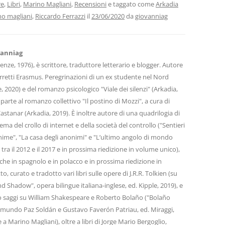
vi
re
,
Libri
,
Marino Magliani
,
Recensioni
e taggato come
Arkadia
o magliani
,
Riccardo Ferrazzi
il
23/06/2020
da
giovanniag
di
vanniag
nze, 1976), è scrittore, traduttore letterario e blogger. Autore
Berretti Erasmus. Peregrinazioni di un ex studente nel Nord
, 2020) e del romanzo psicologico "Viale dei silenzi" (Arkadia,
parte al romanzo collettivo "Il postino di Mozzi", a cura di
tanar (Arkadia, 2019). È inoltre autore di una quadrilogia di
ema del crollo di internet e della società del controllo ("Sentieri
 anime", "La casa degli anonimi" e "L’ultimo angolo di mondo
d tra il 2012 e il 2017 e in prossima riedizione in volume unico),
che in spagnolo e in polacco e in prossima riedizione in
o, curato e tradotto vari libri sulle opere di J.R.R. Tolkien (su
and Shadow", opera bilingue italiana-inglese, ed. Kipple, 2019), e
o saggi su William Shakespeare e Roberto Bolaño ("Bolaño
Edmundo Paz Soldán e Gustavo Faverón Patriau, ed. Miraggi,
a Marino Magliani), oltre a libri di Jorge Mario Bergoglio,