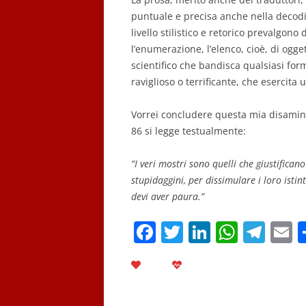
puntuale e precisa anche nella decodif
livello stilistico e retorico prevalgono
l’enumerazione, l’elenco, cioè, di ogg
scientifico che bandisca qualsiasi for
raviglioso o terrificante, che esercita 
Vorrei concludere questa mia disamina
86 si legge testualmente:
“I veri mostri sono quelli che giustificano
stupidaggini, per dissimulare i loro istint
devi aver paura.”
F
T
Li
W
T
E
a
w
n
h
el
c
itt
k
at
e
a
e
er
e
s
gr
l