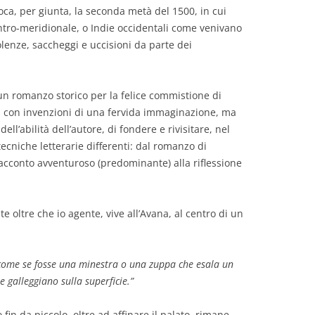
epoca, per giunta, la seconda metà del 1500, in cui
entro-meridionale, o Indie occidentali come venivano
olenze, saccheggi e uccisioni da parte dei
n romanzo storico per la felice commistione di
li con invenzioni di una fervida immaginazione, ma
ell’abilità dell’autore, di fondere e rivisitare, nel
tecniche letterarie differenti: dal romanzo di
racconto avventuroso (predominante) alla riflessione
te oltre che io agente, vive all’Avana, al centro di un
, come se fosse una minestra o una zuppa che esala un
e galleggiano sulla superficie.”
 fin da piccolo, oltre ad affinare il palato, rimane